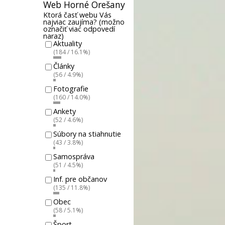
Web Horné Orešany
Ktorá časť webu Vás
najviac zaujíma? (možno
označiť viac odpovedí
naraz)
Aktuality
(184 / 16.1%)
Články
(56 / 4.9%)
Fotografie
(160 / 14.0%)
Ankety
(52 / 4.6%)
Súbory na stiahnutie
(43 / 3.8%)
Samospráva
(51 / 4.5%)
Inf. pre občanov
(135 / 11.8%)
Obec
(58 / 5.1%)
Šport