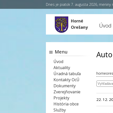
Dnes je piatok 7. augusta 2026, meniny
Horné
Úvod
Orešany
Menu
Auto
Úvod
Aktuality
Úradná tabuľa
horneores
Kontakty OcÚ
Dokumenty
Zverejňovanie
Projekty
22. 12. 2
História obce
Služby