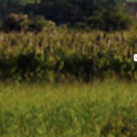
-
Služby
-
Foto galéria
-
Investičné akcie
-
Hornoorešan
-
Inzercia
© 20
I