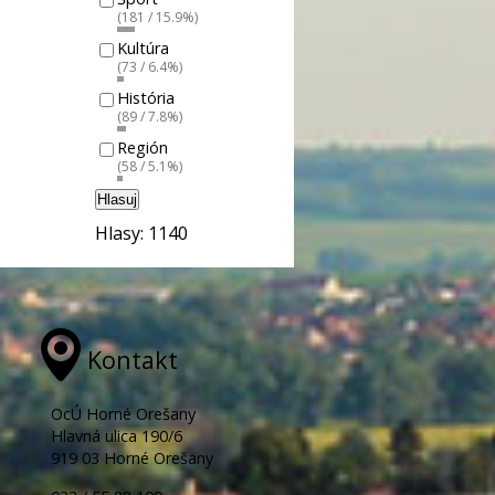
(181 / 15.9%)
Kultúra
(73 / 6.4%)
História
(89 / 7.8%)
Región
(58 / 5.1%)
Hlasuj
Hlasy: 1140
Kontakt
OcÚ Horné Orešany
Hlavná ulica 190/6
919 03 Horné Orešany