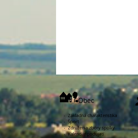
Obec
-
Základná charakteristika
-
Šport
-
Združenia zbory spolky
-
Kalendár podujatí