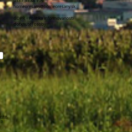
033 / 55 88 109
horneoresany@horneoresany.sk
GDPR - Politika informovanosti
dotknutej osoby
ánke
,
.0