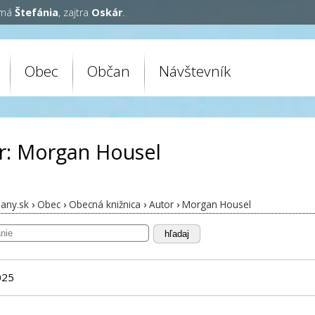
 má
Štefánia
, zajtra
Oskár
.
Obec
Občan
Návštevník
r: Morgan Housel
any.sk
›
Obec
›
Obecná knižnica
›
Autor
›
Morgan Housel
hľadaj
025