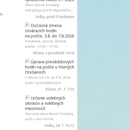
Obec Horné Orešany
zverejňuje počet obyvateľov...
A
Voľby
, pred 3 hodinami
Dočasná zmena
otváracích hodín
na pošte, 3.8. do 7.8.2026
Pondelok, utorok, štvrtok,
piatok: 12:00 - 15:00,...
Rôzne
, v pondelok 14:18
Úprava prevádzkových
hodín na pošte v Horných
Orešanoch
V dňoch od 3.8. do 5.8. 2026
budú z prevádzkových...
Rôzne
, 31. 7. 7:55
Určenie volebných
okrskov a volebných
miestností
Starosta obce Horné Orešany
určil v obci Horné...
Voľby
, 28. 7. 15:12