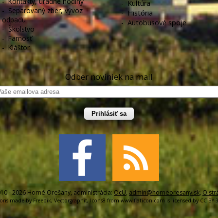
-
Kontakty, úradné hodiny
-
Kultúra
-
Separovaný zber, vývoz
-
História
odpadu
-
Autobusové spoje
-
Školstvo
-
Farnosť
-
Kláštor
Odber noviniek na mail
Prihlásiť sa
10 - 2026 Horné Orešany, administrácia:
OcU
,
admin@horneoresany.sk
,
O str
cons made by
Freepik
,
Vectorgraphit
,
Icons8
from
www.flaticon.com
is licensed by
CC BY 3