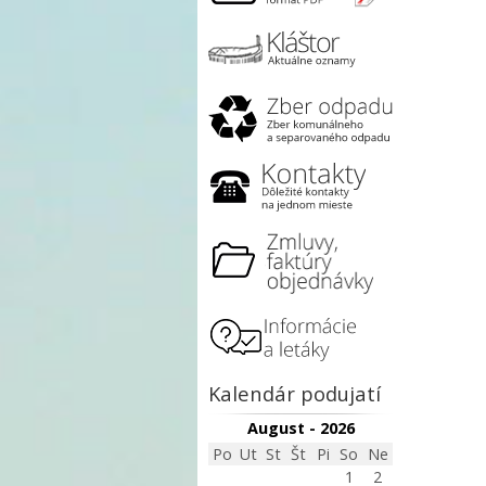
Kalendár podujatí
August - 2026
Po
Ut
St
Št
Pi
So
Ne
1
2