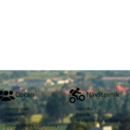
Občan
Návštevník
-
Obecný úrad
-
Turistika
-
Dokumenty
-
Príroda
-
Tlačivá
-
Hrady, zámky, zrúcaniny
-
Zmluvy, faktúry, objednávky
-
Víno