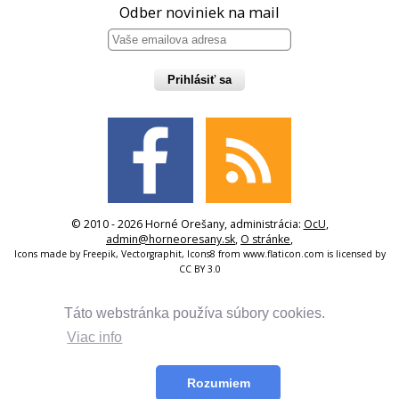
Odber noviniek na mail
Prihlásiť sa
© 2010 - 2026 Horné Orešany, administrácia:
OcU
,
admin@horneoresany.sk
,
O stránke
,
Icons made by
Freepik
,
Vectorgraphit
,
Icons8
from
www.flaticon.com
is licensed by
CC BY 3.0
Táto webstránka používa súbory cookies.
Viac info
Rozumiem