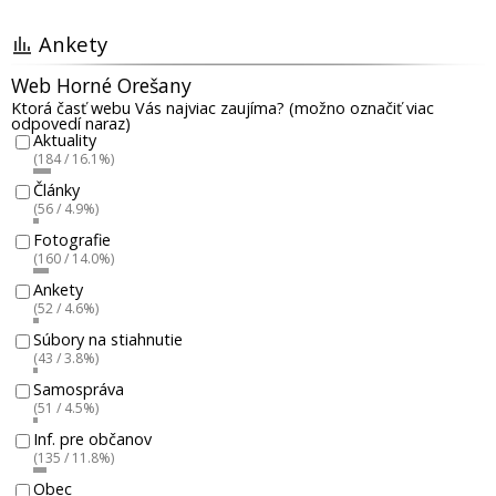
Ankety
Web Horné Orešany
Ktorá časť webu Vás najviac zaujíma? (možno označiť viac
odpovedí naraz)
Aktuality
(184 / 16.1%)
Články
(56 / 4.9%)
Fotografie
(160 / 14.0%)
Ankety
(52 / 4.6%)
Súbory na stiahnutie
(43 / 3.8%)
Samospráva
(51 / 4.5%)
Inf. pre občanov
(135 / 11.8%)
Obec