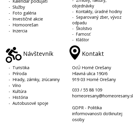
-
Zmluvy, faktúry,
-
Kalendár podujatí
objednávky
-
Služby
-
Kontakty, úradné hodiny
-
Foto galéria
-
Separovaný zber, vývoz
-
Investičné akcie
odpadu
-
Hornoorešan
-
Školstvo
-
Inzercia
-
Farnosť
-
Kláštor
Návštevník
Kontakt
-
Turistika
OcÚ Horné Orešany
-
Príroda
Hlavná ulica 190/6
-
Hrady, zámky, zrúcaniny
919 03 Horné Orešany
-
Víno
033 / 55 88 109
-
Kultúra
horneoresany@horneoresany.s
-
História
-
Autobusové spoje
GDPR - Politika
informovanosti dotknutej
osoby