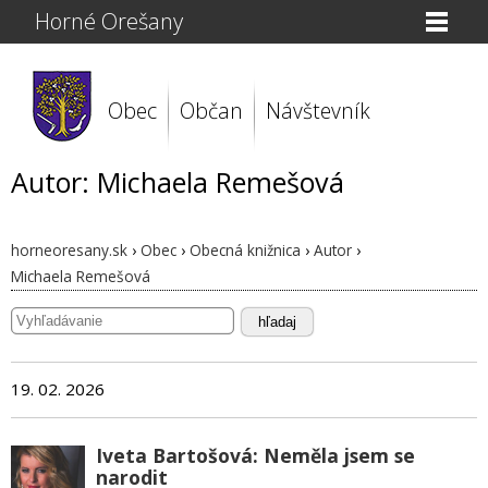
Horné Orešany
Obec
Občan
Návštevník
Autor: Michaela Remešová
horneoresany.sk
›
Obec
›
Obecná knižnica
›
Autor
›
Michaela Remešová
hľadaj
19. 02. 2026
Iveta Bartošová: Neměla jsem se
narodit