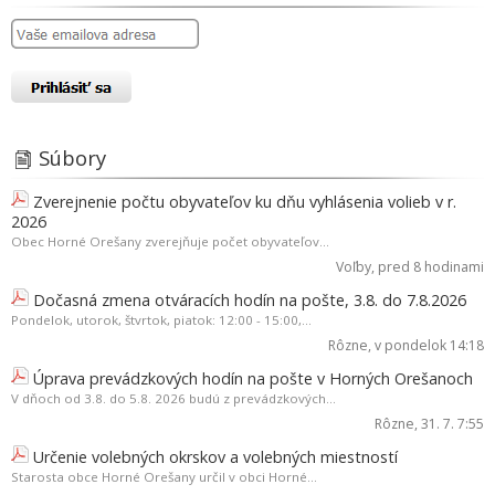
Súbory
Zverejnenie počtu obyvateľov ku dňu vyhlásenia volieb v r.
2026
Obec Horné Orešany zverejňuje počet obyvateľov...
Voľby
, pred 8 hodinami
Dočasná zmena otváracích hodín na pošte, 3.8. do 7.8.2026
Pondelok, utorok, štvrtok, piatok: 12:00 - 15:00,...
Rôzne
, v pondelok 14:18
Úprava prevádzkových hodín na pošte v Horných Orešanoch
V dňoch od 3.8. do 5.8. 2026 budú z prevádzkových...
Rôzne
, 31. 7. 7:55
Určenie volebných okrskov a volebných miestností
Starosta obce Horné Orešany určil v obci Horné...