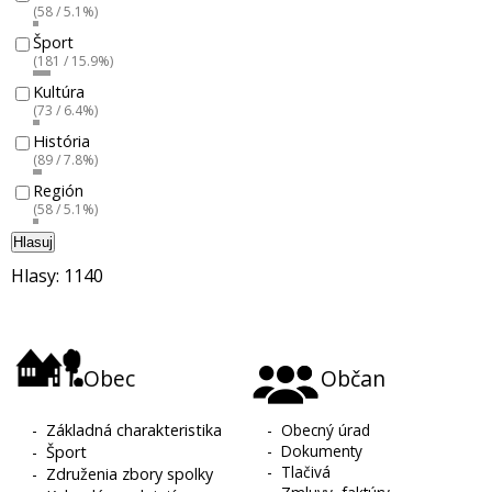
(58 / 5.1%)
Šport
(181 / 15.9%)
Kultúra
(73 / 6.4%)
História
(89 / 7.8%)
Región
(58 / 5.1%)
Hlasuj
Hlasy: 1140
Obec
Občan
-
Základná charakteristika
-
Obecný úrad
-
Dokumenty
-
Šport
-
Tlačivá
-
Združenia zbory spolky