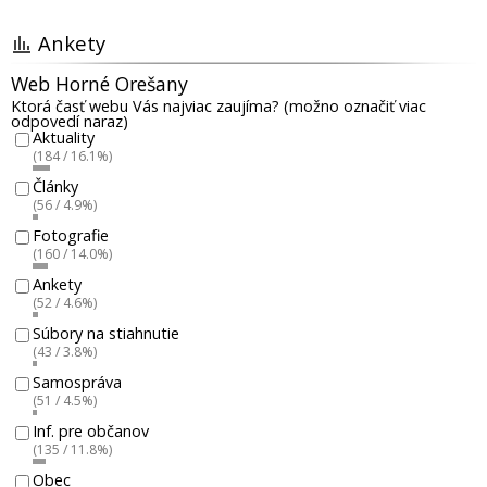
Ankety
Web Horné Orešany
Ktorá časť webu Vás najviac zaujíma? (možno označiť viac
odpovedí naraz)
Aktuality
(184 / 16.1%)
Články
(56 / 4.9%)
Fotografie
(160 / 14.0%)
Ankety
(52 / 4.6%)
Súbory na stiahnutie
(43 / 3.8%)
Samospráva
(51 / 4.5%)
Inf. pre občanov
(135 / 11.8%)
Obec