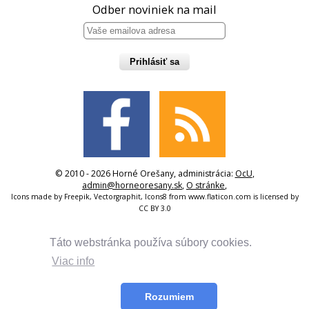
Odber noviniek na mail
Prihlásiť sa
© 2010 - 2026 Horné Orešany, administrácia:
OcU
,
admin@horneoresany.sk
,
O stránke
,
Icons made by
Freepik
,
Vectorgraphit
,
Icons8
from
www.flaticon.com
is licensed by
CC BY 3.0
Táto webstránka používa súbory cookies.
Viac info
Rozumiem