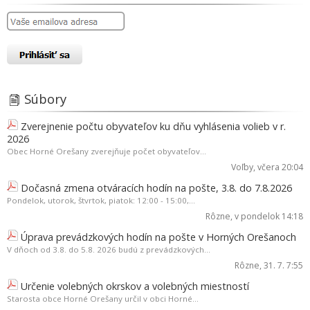
Súbory
Zverejnenie počtu obyvateľov ku dňu vyhlásenia volieb v r.
2026
Obec Horné Orešany zverejňuje počet obyvateľov...
Voľby
, včera 20:04
Dočasná zmena otváracích hodín na pošte, 3.8. do 7.8.2026
Pondelok, utorok, štvrtok, piatok: 12:00 - 15:00,...
Rôzne
, v pondelok 14:18
Úprava prevádzkových hodín na pošte v Horných Orešanoch
V dňoch od 3.8. do 5.8. 2026 budú z prevádzkových...
Rôzne
, 31. 7. 7:55
Určenie volebných okrskov a volebných miestností
Starosta obce Horné Orešany určil v obci Horné...