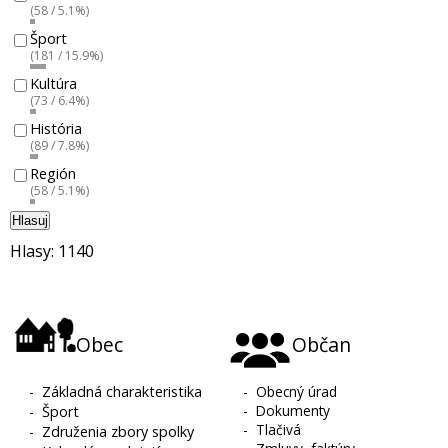
(58 / 5.1%)
Šport
(181 / 15.9%)
Kultúra
(73 / 6.4%)
História
(89 / 7.8%)
Región
(58 / 5.1%)
Hlasuj
Hlasy: 1140
Obec
Občan
-
Základná charakteristika
-
Obecný úrad
-
Dokumenty
-
Šport
-
Tlačivá
-
Združenia zbory spolky