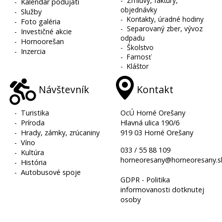
-
Zmluvy, faktúry,
-
Kalendár podujatí
objednávky
-
Služby
-
Kontakty, úradné hodiny
-
Foto galéria
-
Separovaný zber, vývoz
-
Investičné akcie
odpadu
-
Hornoorešan
-
Školstvo
-
Inzercia
-
Farnosť
-
Kláštor
Návštevník
Kontakt
-
Turistika
OcÚ Horné Orešany
-
Príroda
Hlavná ulica 190/6
-
Hrady, zámky, zrúcaniny
919 03 Horné Orešany
-
Víno
033 / 55 88 109
-
Kultúra
horneoresany@horneoresany.s
-
História
-
Autobusové spoje
GDPR - Politika
informovanosti dotknutej
osoby