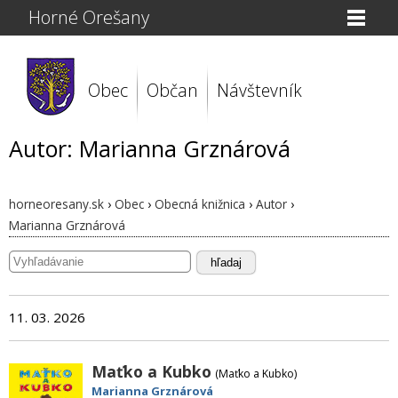
Horné Orešany
Obec
Občan
Návštevník
Autor: Marianna Grznárová
horneoresany.sk
›
Obec
›
Obecná knižnica
›
Autor
›
Marianna Grznárová
hľadaj
11. 03. 2026
Maťko a Kubko
(Maťko a Kubko)
Marianna Grznárová