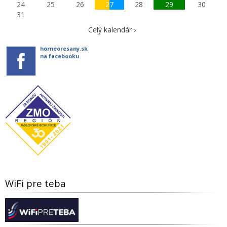
24
25
26
27
28
29
30
31
Celý kalendár ›
horneoresany.sk
na facebooku
WiFi pre teba