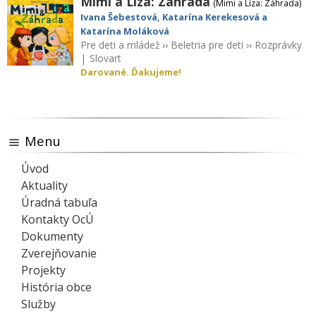
Mimi a Líza: Záhrada
(Mimi a Líza: Záhrada)
Ivana Šebestová, Katarína Kerekesová a
Katarína Moláková
Pre deti a mládež
››
Beletria pre deti
››
Rozprávky
|
Slovart
Darované. Ďakujeme!
Menu
Úvod
Aktuality
Úradná tabuľa
Kontakty OcÚ
Dokumenty
Zverejňovanie
Projekty
História obce
Služby