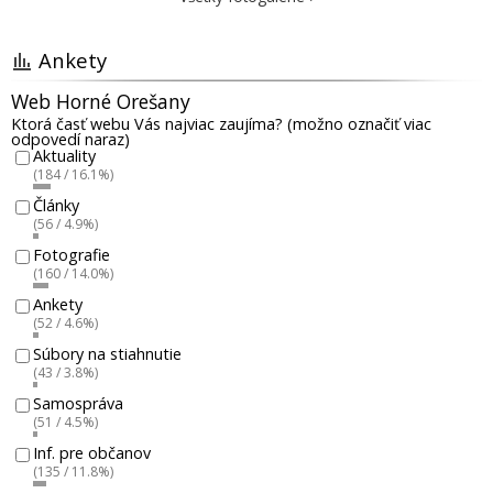
Ankety
Web Horné Orešany
Ktorá časť webu Vás najviac zaujíma? (možno označiť viac
odpovedí naraz)
Aktuality
(184 / 16.1%)
Články
(56 / 4.9%)
Fotografie
(160 / 14.0%)
Ankety
(52 / 4.6%)
Súbory na stiahnutie
(43 / 3.8%)
Samospráva
(51 / 4.5%)
Inf. pre občanov
(135 / 11.8%)