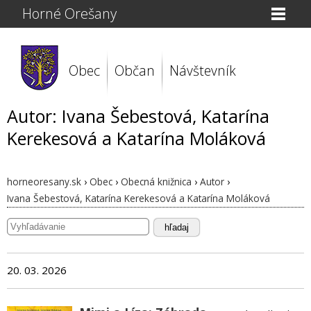
Horné Orešany
Obec
Občan
Návštevník
Autor: Ivana Šebestová, Katarína
Kerekesová a Katarína Moláková
horneoresany.sk
›
Obec
›
Obecná knižnica
›
Autor
›
Ivana Šebestová, Katarína Kerekesová a Katarína Moláková
hľadaj
20. 03. 2026