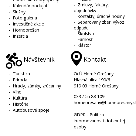
-
Zmluvy, faktúry,
-
Kalendár podujatí
objednávky
-
Služby
-
Kontakty, úradné hodiny
-
Foto galéria
-
Separovaný zber, vývoz
-
Investičné akcie
odpadu
-
Hornoorešan
-
Školstvo
-
Inzercia
-
Farnosť
-
Kláštor
Návštevník
Kontakt
-
Turistika
OcÚ Horné Orešany
-
Príroda
Hlavná ulica 190/6
-
Hrady, zámky, zrúcaniny
919 03 Horné Orešany
-
Víno
033 / 55 88 109
-
Kultúra
horneoresany@horneoresany.s
-
História
-
Autobusové spoje
GDPR - Politika
informovanosti dotknutej
osoby