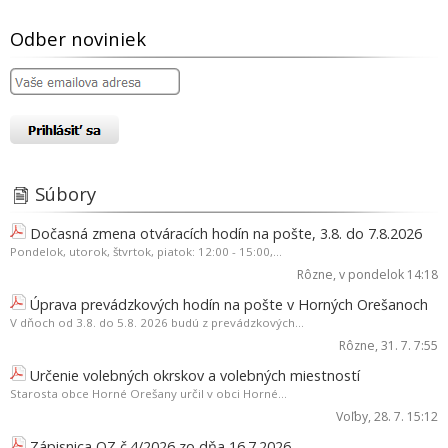
Odber noviniek
Súbory
Dočasná zmena otváracích hodín na pošte, 3.8. do 7.8.2026
Pondelok, utorok, štvrtok, piatok: 12:00 - 15:00,...
Rôzne
, v pondelok 14:18
Úprava prevádzkových hodín na pošte v Horných Orešanoch
V dňoch od 3.8. do 5.8. 2026 budú z prevádzkových...
Rôzne
, 31. 7. 7:55
Určenie volebných okrskov a volebných miestností
Starosta obce Horné Orešany určil v obci Horné...
Voľby
, 28. 7. 15:12
Zápisnica OZ č.4/2026 zo dňa 16.7.2026