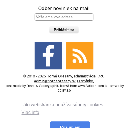
Odber noviniek na mail
Prihlásiť sa
© 2010 - 2026 Horné Orešany, administrácia:
OcU
,
admin@horneoresany.sk
,
O stránke
,
Icons made by
Freepik
,
Vectorgraphit
,
Icons8
from
www.flaticon.com
is licensed by
CC BY 3.0
Táto webstránka používa súbory cookies.
Viac info
Rozumiem