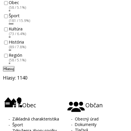
Obec
(58 / 5.1%)
Šport
(181 / 15.9%)
Kultúra
(73 / 6.4%)
História
(89 / 7.8%)
Región
(58 / 5.1%)
Hlasuj
Hlasy: 1140
Obec
Občan
-
Základná charakteristika
-
Obecný úrad
-
Dokumenty
-
Šport
-
Tlačivá
-
Združenia zbory spolky