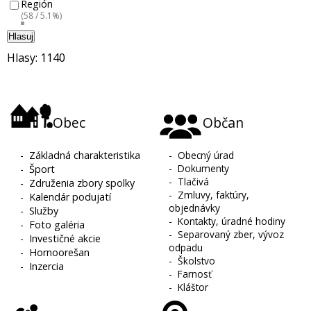
Región
(58 / 5.1%)
Hlasuj
Hlasy: 1140
Obec
Občan
-
Základná charakteristika
-
Obecný úrad
-
Dokumenty
-
Šport
-
Tlačivá
-
Združenia zbory spolky
-
Zmluvy, faktúry,
-
Kalendár podujatí
objednávky
-
Služby
-
Kontakty, úradné hodiny
-
Foto galéria
-
Separovaný zber, vývoz
-
Investičné akcie
odpadu
-
Hornoorešan
-
Školstvo
-
Inzercia
-
Farnosť
-
Kláštor