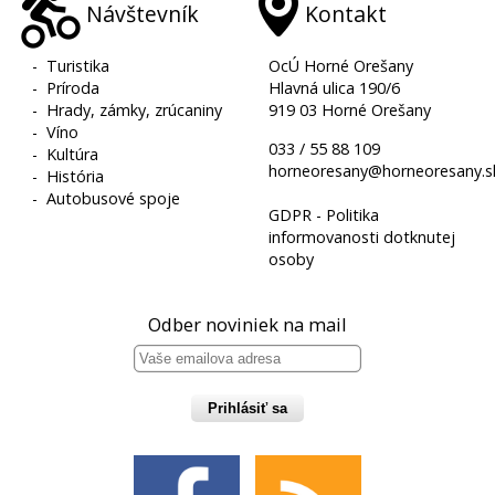
Návštevník
Kontakt
-
Turistika
OcÚ Horné Orešany
-
Príroda
Hlavná ulica 190/6
-
Hrady, zámky, zrúcaniny
919 03 Horné Orešany
-
Víno
033 / 55 88 109
-
Kultúra
horneoresany@horneoresany.s
-
História
-
Autobusové spoje
GDPR - Politika
informovanosti dotknutej
osoby
Odber noviniek na mail
Prihlásiť sa