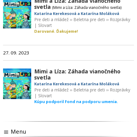
Mimi a Líza: Záhada vianočného
svetla
(Mimi a Líza: Záhada vianočného svetla)
Katarína Kerekesová a Katarína Moláková
Pre deti a mládež
››
Beletria pre deti
››
Rozprávky
|
Slovart
Darované. Ďakujeme!
27. 09. 2023
Mimi a Líza: Záhada vianočného
svetla
Katarína Kerekesová a Katarína Moláková
Pre deti a mládež
››
Beletria pre deti
››
Rozprávky
|
Slovart
Kúpu podporil Fond na podporu umenia.
Menu