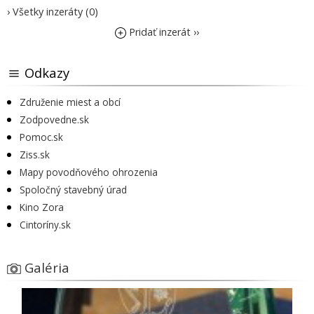
› Všetky inzeráty (0)
Pridať inzerát ››
Odkazy
Združenie miest a obcí
Zodpovedne.sk
Pomoc.sk
Ziss.sk
Mapy povodňového ohrozenia
Spoločný stavebný úrad
Kino Zora
Cintoríny.sk
Galéria