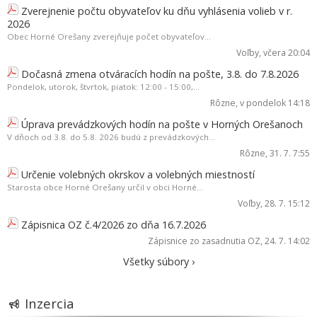
Zverejnenie počtu obyvateľov ku dňu vyhlásenia volieb v r.
2026
Obec Horné Orešany zverejňuje počet obyvateľov...
Voľby
, včera 20:04
Dočasná zmena otváracích hodín na pošte, 3.8. do 7.8.2026
Pondelok, utorok, štvrtok, piatok: 12:00 - 15:00,...
Rôzne
, v pondelok 14:18
Úprava prevádzkových hodín na pošte v Horných Orešanoch
V dňoch od 3.8. do 5.8. 2026 budú z prevádzkových...
Rôzne
, 31. 7. 7:55
Určenie volebných okrskov a volebných miestností
Starosta obce Horné Orešany určil v obci Horné...
Voľby
, 28. 7. 15:12
Zápisnica OZ č.4/2026 zo dňa 16.7.2026
Zápisnice zo zasadnutia OZ
, 24. 7. 14:02
Všetky súbory ›
Inzercia