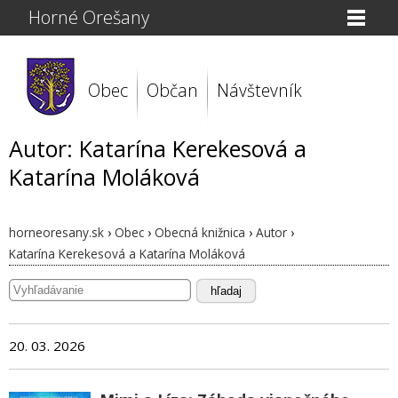
Horné Orešany
Obec
Občan
Návštevník
Autor: Katarína Kerekesová a
Katarína Moláková
horneoresany.sk
›
Obec
›
Obecná knižnica
›
Autor
›
Katarína Kerekesová a Katarína Moláková
hľadaj
20. 03. 2026