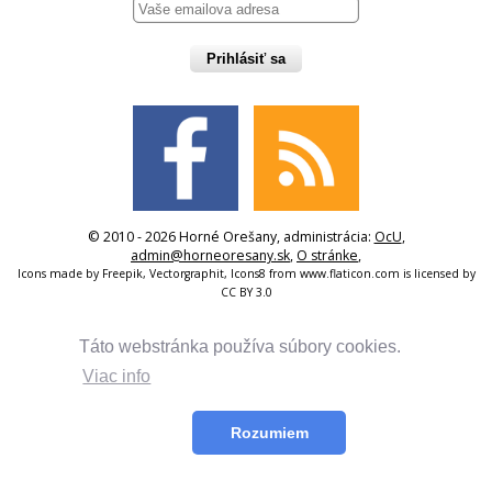
Prihlásiť sa
© 2010 - 2026 Horné Orešany, administrácia:
OcU
,
admin@horneoresany.sk
,
O stránke
,
Icons made by
Freepik
,
Vectorgraphit
,
Icons8
from
www.flaticon.com
is licensed by
CC BY 3.0
Táto webstránka používa súbory cookies.
Viac info
Rozumiem