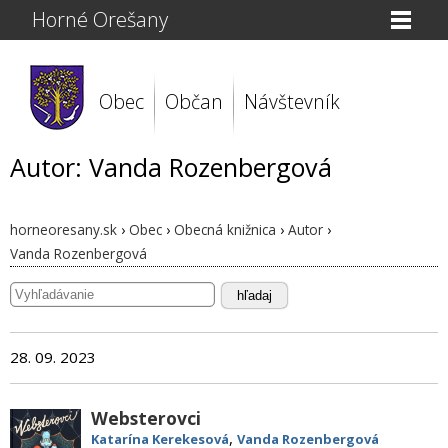
Horné Orešany
Obec
Občan
Návštevník
Autor: Vanda Rozenbergová
horneoresany.sk
›
Obec
›
Obecná knižnica
›
Autor
›
Vanda Rozenbergová
hľadaj
28. 09. 2023
Websterovci
,
Katarína Kerekesová
Vanda Rozenbergová