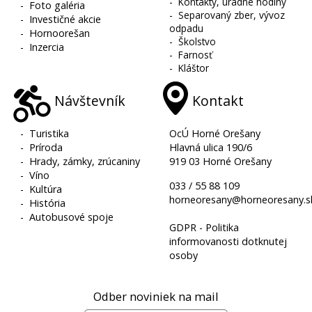
-
Kontakty, úradné hodiny
-
Foto galéria
-
Separovaný zber, vývoz
-
Investičné akcie
odpadu
-
Hornoorešan
-
Školstvo
-
Inzercia
-
Farnosť
-
Kláštor
Návštevník
Kontakt
-
Turistika
OcÚ Horné Orešany
-
Príroda
Hlavná ulica 190/6
-
Hrady, zámky, zrúcaniny
919 03 Horné Orešany
-
Víno
033 / 55 88 109
-
Kultúra
horneoresany@horneoresany.s
-
História
-
Autobusové spoje
GDPR - Politika
informovanosti dotknutej
osoby
Odber noviniek na mail