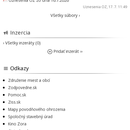
Uznesenia OZ zo dňa 16.7.2026
Uznesenia OZ
, 17. 7. 11:49
Všetky súbory ›
Inzercia
› Všetky inzeráty (0)
Pridať inzerát ››
Odkazy
Združenie miest a obcí
Zodpovedne.sk
Pomoc.sk
Ziss.sk
Mapy povodňového ohrozenia
Spoločný stavebný úrad
Kino Zora