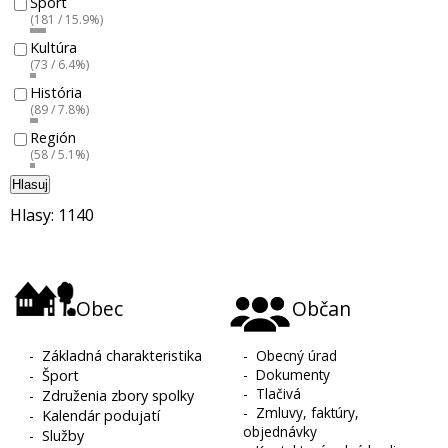
Šport
(181 / 15.9%)
Kultúra
(73 / 6.4%)
História
(89 / 7.8%)
Región
(58 / 5.1%)
Hlasuj
Hlasy: 1140
Obec
Občan
-
Základná charakteristika
-
Obecný úrad
-
Dokumenty
-
Šport
-
Tlačivá
-
Združenia zbory spolky
-
Zmluvy, faktúry,
-
Kalendár podujatí
objednávky
-
Služby