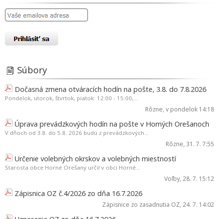
Súbory
Dočasná zmena otváracích hodín na pošte, 3.8. do 7.8.2026
Pondelok, utorok, štvrtok, piatok: 12:00 - 15:00,...
Rôzne
, v pondelok 14:18
Úprava prevádzkových hodín na pošte v Horných Orešanoch
V dňoch od 3.8. do 5.8. 2026 budú z prevádzkových...
Rôzne
, 31. 7. 7:55
Určenie volebných okrskov a volebných miestností
Starosta obce Horné Orešany určil v obci Horné...
Voľby
, 28. 7. 15:12
Zápisnica OZ č.4/2026 zo dňa 16.7.2026
Zápisnice zo zasadnutia OZ
, 24. 7. 14:02