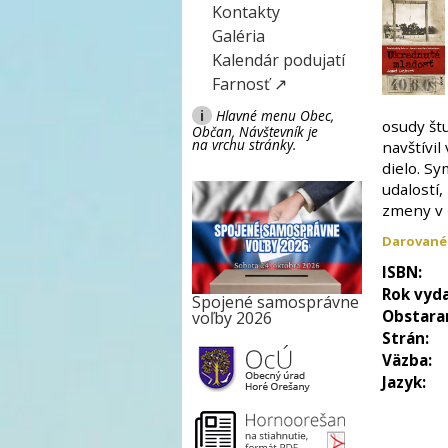
Kontakty
Galéria
Kalendár podujatí
Farnosť ↗
i
Hlavné menu Obec,
osudy št
Občan, Návštevník je
na vrchu stránky.
navštívil
dielo. Sy
udalostí,
zmeny v 
Darované
ISBN:
Rok vyda
Spojené samosprávne
Obstara
voľby 2026
Strán:
Väzba:
Jazyk: