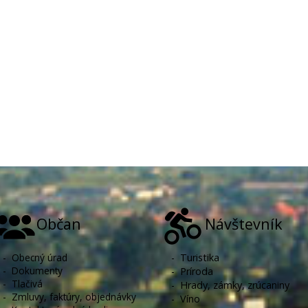
Občan
Návštevník
-
Obecný úrad
-
Turistika
-
Dokumenty
-
Príroda
-
Tlačivá
-
Hrady, zámky, zrúcaniny
-
Zmluvy, faktúry, objednávky
-
Víno