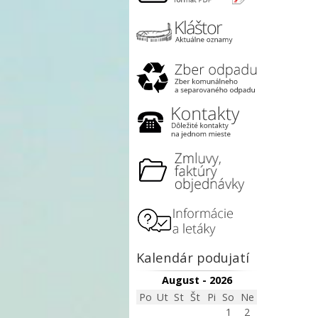
Kalendár podujatí
August - 2026
Po
Ut
St
Št
Pi
So
Ne
1
2