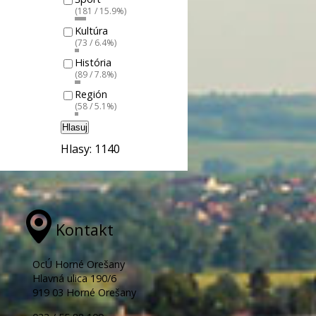
(181 / 15.9%)
Kultúra
(73 / 6.4%)
História
(89 / 7.8%)
Región
(58 / 5.1%)
Hlasuj
Hlasy: 1140
Kontakt
OcÚ Horné Orešany
Hlavná ulica 190/6
919 03 Horné Orešany