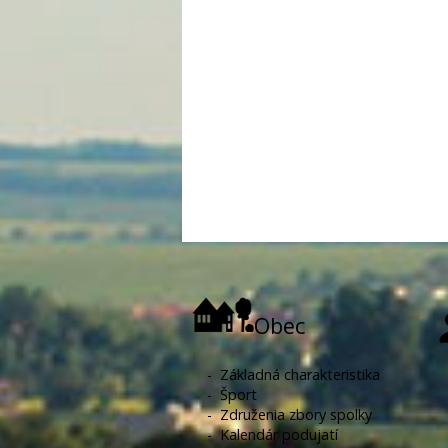
Obec
-
Základná charakteristika
-
Šport
-
Združenia zbory spolky
-
Kalendár podujatí