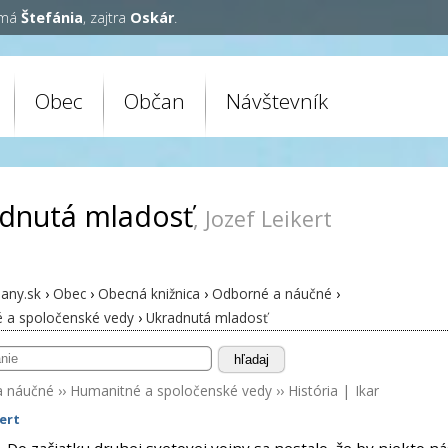
 má
Štefánia
, zajtra
Oskár
.
Obec
Občan
Návštevník
dnutá mladosť
, Jozef Leikert
any.sk
›
Obec
›
Obecná knižnica
›
Odborné a náučné
›
 a spoločenské vedy
›
Ukradnutá mladosť
hľadaj
a náučné
››
Humanitné a spoločenské vedy
››
História
|
Ikar
kert