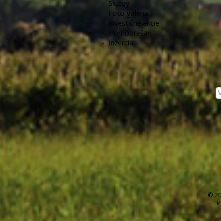
-
Služby
-
Foto galéria
-
Investičné akcie
-
Hornoorešan
-
Inzercia
© 20
I