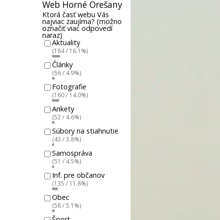
Web Horné Orešany
Ktorá časť webu Vás
najviac zaujíma? (možno
označiť viac odpovedí
naraz)
Aktuality
(184 / 16.1%)
Články
(56 / 4.9%)
Fotografie
(160 / 14.0%)
Ankety
(52 / 4.6%)
Súbory na stiahnutie
(43 / 3.8%)
Samospráva
(51 / 4.5%)
Inf. pre občanov
(135 / 11.8%)
Obec
(58 / 5.1%)
Šport