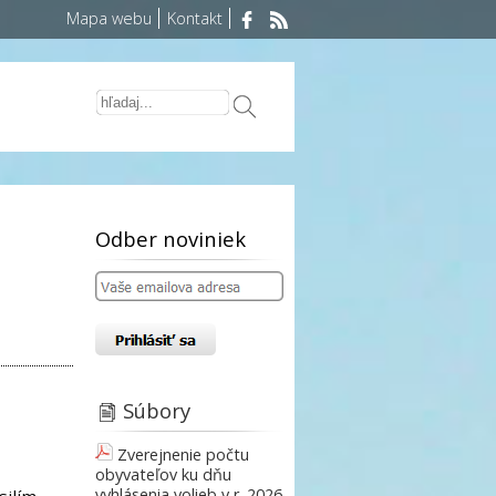
Mapa webu
Kontakt
Odber noviniek
Súbory
Zverejnenie počtu
obyvateľov ku dňu
vyhlásenia volieb v r. 2026