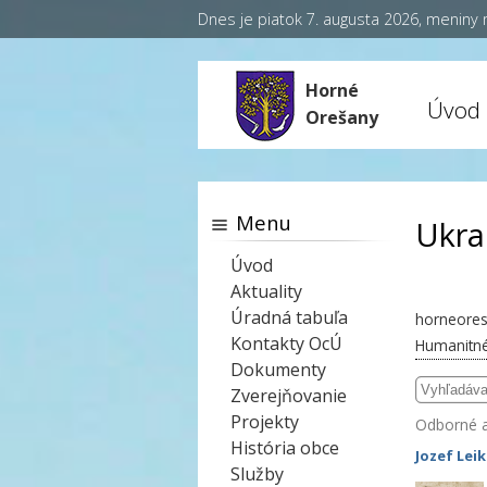
Dnes je piatok 7. augusta 2026, meniny
Horné
Úvod
Orešany
Menu
Ukra
Úvod
Aktuality
Úradná tabuľa
horneores
Kontakty OcÚ
Humanitné
Dokumenty
Zverejňovanie
Projekty
Odborné 
História obce
Jozef Lei
Služby