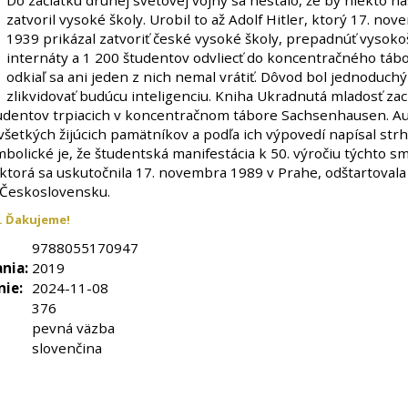
Do začiatku druhej svetovej vojny sa nestalo, že by niekto ná
zatvoril vysoké školy. Urobil to až Adolf Hitler, ktorý 17. no
1939 prikázal zatvoriť české vysoké školy, prepadnúť vysok
internáty a 1 200 študentov odvliecť do koncentračného tábo
odkiaľ sa ani jeden z nich nemal vrátiť. Dôvod bol jednoduchý
zlikvidovať budúcu inteligenciu. Kniha Ukradnutá mladosť za
udentov trpiacich v koncentračnom tábore Sachsenhausen. A
 všetkých žijúcich pamätníkov a podľa ich výpovedí napísal str
mbolické je, že študentská manifestácia k 50. výročiu týchto 
 ktorá sa uskutočnila 17. novembra 1989 v Prahe, odštartovala 
Československu.
. Ďakujeme!
9788055170947
nia:
2019
nie:
2024-11-08
376
pevná väzba
slovenčina