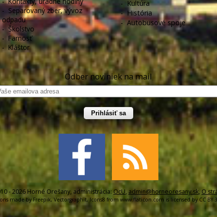
-
Kontakty, úradné hodiny
-
Kultúra
-
Separovaný zber, vývoz
-
História
odpadu
-
Autobusové spoje
-
Školstvo
-
Farnosť
-
Kláštor
Odber noviniek na mail
Prihlásiť sa
10 - 2026 Horné Orešany, administrácia:
OcU
,
admin@horneoresany.sk
,
O str
cons made by
Freepik
,
Vectorgraphit
,
Icons8
from
www.flaticon.com
is licensed by
CC BY 3