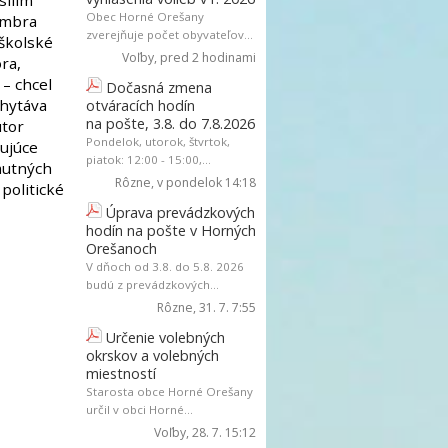
silím
Obec Horné Orešany
vembra
zverejňuje počet obyvateľov...
oškolské
Voľby
, pred 2 hodinami
ra,
 – chcel
Dočasná zmena
chytáva
otváracích hodín
na pošte, 3.8. do 7.8.2026
utor
Pondelok, utorok, štvrtok,
hujúce
piatok: 12:00 - 15:00,...
smutných
Rôzne
, v pondelok 14:18
politické
Úprava prevádzkových
hodín na pošte v Horných
Orešanoch
V dňoch od 3.8. do 5.8. 2026
budú z prevádzkových...
Rôzne
, 31. 7. 7:55
Určenie volebných
okrskov a volebných
miestností
Starosta obce Horné Orešany
určil v obci Horné...
Voľby
, 28. 7. 15:12