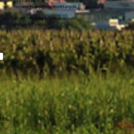
033 / 55 88 109
horneoresany@horneoresany.sk
GDPR - Politika informovanosti
dotknutej osoby
ánke
,
.0