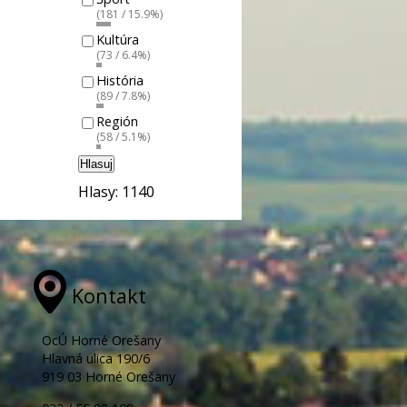
(181 / 15.9%)
Kultúra
(73 / 6.4%)
História
(89 / 7.8%)
Región
(58 / 5.1%)
Hlasuj
Hlasy: 1140
Kontakt
OcÚ Horné Orešany
Hlavná ulica 190/6
919 03 Horné Orešany