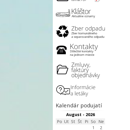
Kalendár podujatí
August - 2026
Po
Ut
St
Št
Pi
So
Ne
1
2