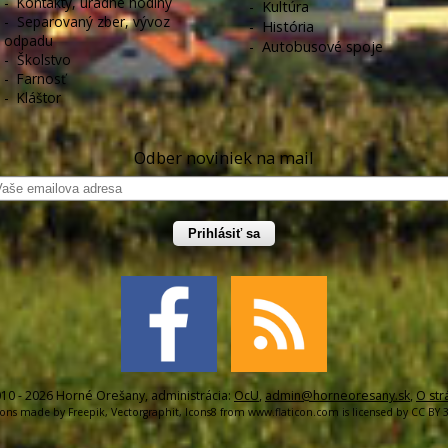
-
Kontakty, úradné hodiny
-
Kultúra
-
Separovaný zber, vývoz
-
História
odpadu
-
Autobusové spoje
-
Školstvo
-
Farnosť
-
Kláštor
Odber noviniek na mail
Prihlásiť sa
10 - 2026 Horné Orešany, administrácia:
OcU
,
admin@horneoresany.sk
,
O str
cons made by
Freepik
,
Vectorgraphit
,
Icons8
from
www.flaticon.com
is licensed by
CC BY 3