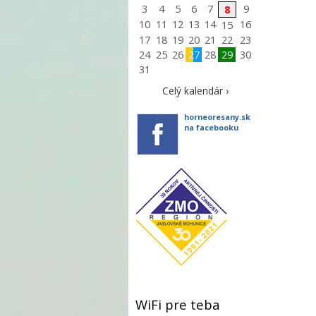
3
4
5
6
7
9
8
10
11
12
13
14
16
15
17
18
19
20
21
22
23
24
25
26
27
28
29
30
31
Celý kalendár ›
horneoresany.sk
na facebooku
WiFi pre teba