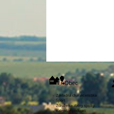
Obec
-
Základná charakteristika
-
Šport
-
Združenia zbory spolky
-
Kalendár podujatí