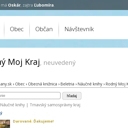
y má
Oskár
, zajtra
Ľubomíra
.
Obec
Občan
Návštevník
ý Moj Kraj
, neuvedený
any.sk
›
Obec
›
Obecná knižnica
›
Beletria
›
Náučné knihy
›
Rodný Moj K
hľadaj
Náučné knihy
|
Trnavský samosprávny kraj
ý
Darované. Ďakujeme!