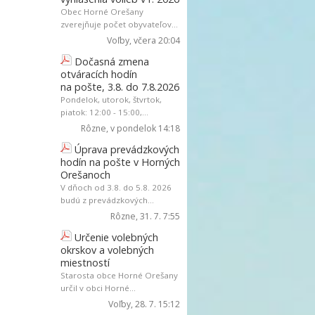
Obec Horné Orešany
zverejňuje počet obyvateľov...
Voľby
, včera 20:04
Dočasná zmena
otváracích hodín
na pošte, 3.8. do 7.8.2026
Pondelok, utorok, štvrtok,
piatok: 12:00 - 15:00,...
Rôzne
, v pondelok 14:18
Úprava prevádzkových
hodín na pošte v Horných
Orešanoch
V dňoch od 3.8. do 5.8. 2026
budú z prevádzkových...
Rôzne
, 31. 7. 7:55
Určenie volebných
okrskov a volebných
miestností
Starosta obce Horné Orešany
určil v obci Horné...
Voľby
, 28. 7. 15:12