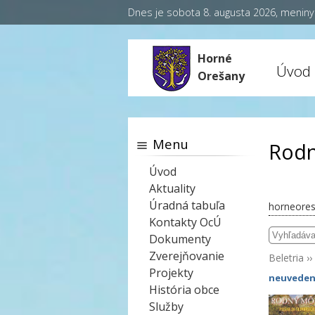
Dnes je sobota 8. augusta 2026, menin
Horné
Úvod
Orešany
Menu
Rodn
Úvod
Aktuality
Úradná tabuľa
horneores
Kontakty OcÚ
Dokumenty
Zverejňovanie
Beletria
››
Projekty
neuveden
História obce
Služby