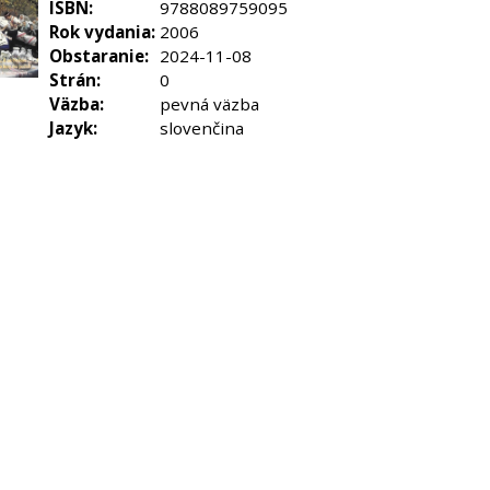
ISBN:
9788089759095
Rok vydania:
2006
Obstaranie:
2024-11-08
Strán:
0
Väzba:
pevná väzba
Jazyk:
slovenčina