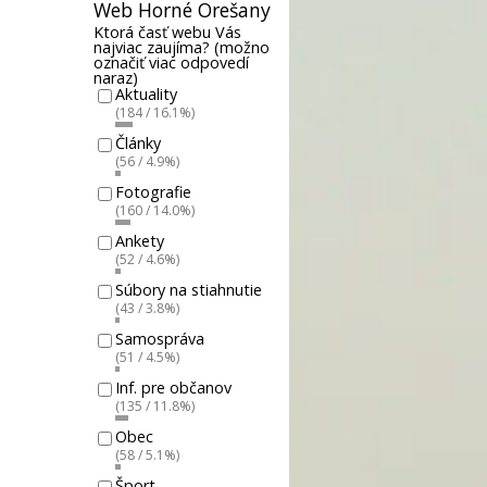
Web Horné Orešany
Ktorá časť webu Vás
najviac zaujíma? (možno
označiť viac odpovedí
naraz)
Aktuality
(184 / 16.1%)
Články
(56 / 4.9%)
Fotografie
(160 / 14.0%)
Ankety
(52 / 4.6%)
Súbory na stiahnutie
(43 / 3.8%)
Samospráva
(51 / 4.5%)
Inf. pre občanov
(135 / 11.8%)
Obec
(58 / 5.1%)
Šport