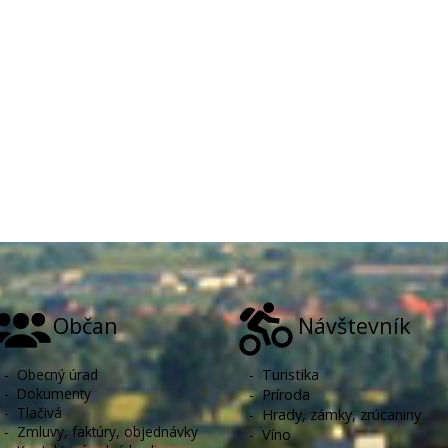
Občan
Návštevník
-
Obecný úrad
-
Turistika
-
Dokumenty
-
Príroda
-
Tlačivá
-
Hrady, zámky, zrúcaniny
-
Zmluvy, faktúry, objednávky
-
Víno