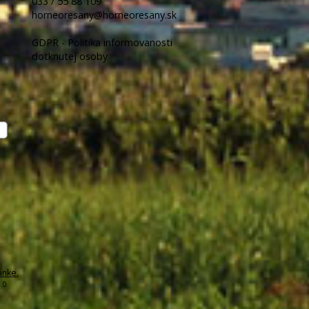
033 / 55 88 109
horneoresany@horneoresany.sk
GDPR - Politika informovanosti
dotknutej osoby
ánke
,
.0