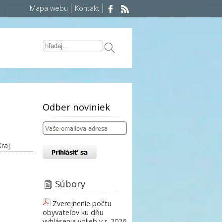
Mapa webu
Kontakt
Odber noviniek
raj
Súbory
Zverejnenie počtu
obyvateľov ku dňu
vyhlásenia volieb v r. 2026