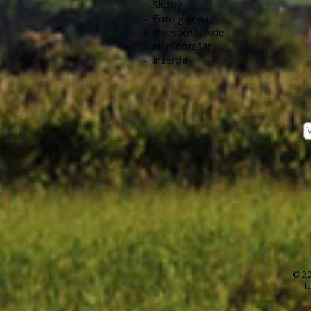
-
Služby
-
Foto galéria
-
Investičné akcie
-
Hornoorešan
-
Inzercia
© 20
I