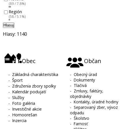
(89 / 7.8%)
Región
(58 / 5.1%)
Hlasuj
Hlasy: 1140
Obec
Občan
-
Základná charakteristika
-
Obecný úrad
-
Dokumenty
-
Šport
-
Tlačivá
-
Združenia zbory spolky
-
Zmluvy, faktúry,
-
Kalendár podujatí
objednávky
-
Služby
-
Kontakty, úradné hodiny
-
Foto galéria
-
Separovaný zber, vývoz
-
Investičné akcie
odpadu
-
Hornoorešan
-
Školstvo
-
Inzercia
-
Farnosť