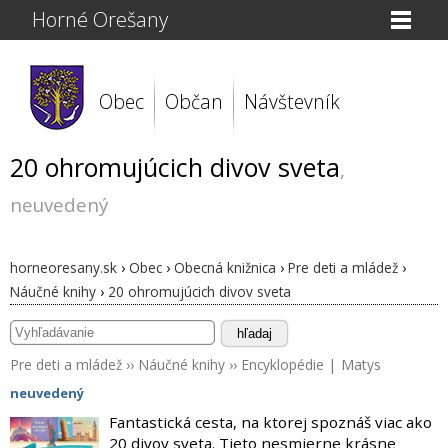
Horné Orešany
Obec
Občan
Návštevník
20 ohromujúcich divov sveta
,
neuvedený
horneoresany.sk
›
Obec
›
Obecná knižnica
›
Pre deti a mládež
›
Náučné knihy
›
20 ohromujúcich divov sveta
hľadaj
Pre deti a mládež
››
Náučné knihy
››
Encyklopédie
|
Matys
neuvedený
Fantastická cesta, na ktorej spoznáš viac ako
20 divov sveta. Tieto nesmierne krásne