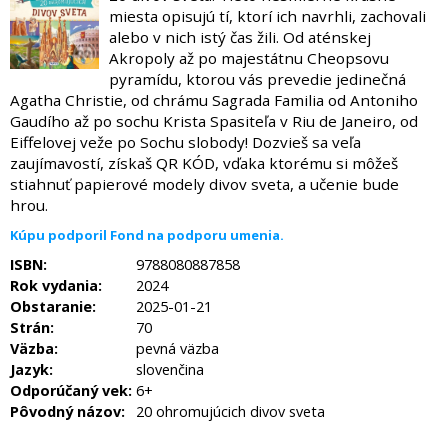
miesta opisujú tí, ktorí ich navrhli, zachovali
alebo v nich istý čas žili. Od aténskej
Akropoly až po majestátnu Cheopsovu
pyramídu, ktorou vás prevedie jedinečná
Agatha Christie, od chrámu Sagrada Familia od Antoniho
Gaudího až po sochu Krista Spasiteľa v Riu de Janeiro, od
Eiffelovej veže po Sochu slobody! Dozvieš sa veľa
zaujímavostí, získaš QR KÓD, vďaka ktorému si môžeš
stiahnuť papierové modely divov sveta, a učenie bude
hrou.
Kúpu podporil Fond na podporu umenia.
ISBN:
9788080887858
Rok vydania:
2024
Obstaranie:
2025-01-21
Strán:
70
Väzba:
pevná väzba
Jazyk:
slovenčina
Odporúčaný vek:
6+
Pôvodný názov:
20 ohromujúcich divov sveta