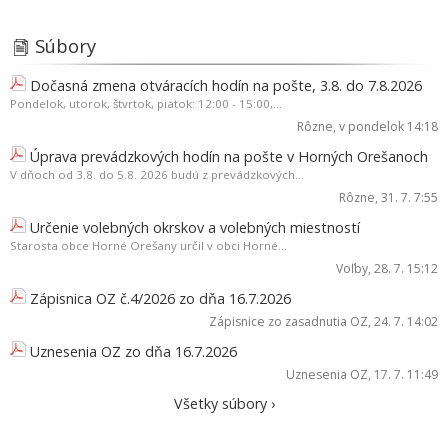
Súbory
Dočasná zmena otváracích hodín na pošte, 3.8. do 7.8.2026
Pondelok, utorok, štvrtok, piatok: 12:00 - 15:00,...
Rôzne
, v pondelok 14:18
Úprava prevádzkových hodín na pošte v Horných Orešanoch
V dňoch od 3.8. do 5.8. 2026 budú z prevádzkových...
Rôzne
, 31. 7. 7:55
Určenie volebných okrskov a volebných miestností
Starosta obce Horné Orešany určil v obci Horné...
Voľby
, 28. 7. 15:12
Zápisnica OZ č.4/2026 zo dňa 16.7.2026
Zápisnice zo zasadnutia OZ
, 24. 7. 14:02
Uznesenia OZ zo dňa 16.7.2026
Uznesenia OZ
, 17. 7. 11:49
Všetky súbory ›