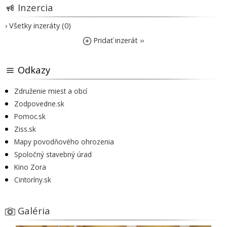
Inzercia
› Všetky inzeráty (0)
Pridať inzerát ››
Odkazy
Združenie miest a obcí
Zodpovedne.sk
Pomoc.sk
Ziss.sk
Mapy povodňového ohrozenia
Spoločný stavebný úrad
Kino Zora
Cintoríny.sk
Galéria