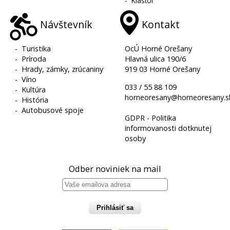
-
Kláštor
Návštevník
Kontakt
-
Turistika
OcÚ Horné Orešany
-
Príroda
Hlavná ulica 190/6
-
Hrady, zámky, zrúcaniny
919 03 Horné Orešany
-
Víno
033 / 55 88 109
-
Kultúra
horneoresany@horneoresany.s
-
História
-
Autobusové spoje
GDPR - Politika
informovanosti dotknutej
osoby
Odber noviniek na mail
Prihlásiť sa