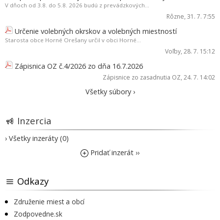
V dňoch od 3.8. do 5.8. 2026 budú z prevádzkových...
Rôzne
, 31. 7. 7:55
Určenie volebných okrskov a volebných miestností
Starosta obce Horné Orešany určil v obci Horné...
Voľby
, 28. 7. 15:12
Zápisnica OZ č.4/2026 zo dňa 16.7.2026
Zápisnice zo zasadnutia OZ
, 24. 7. 14:02
Všetky súbory ›
Inzercia
› Všetky inzeráty (0)
Pridať inzerát ››
Odkazy
Združenie miest a obcí
Zodpovedne.sk