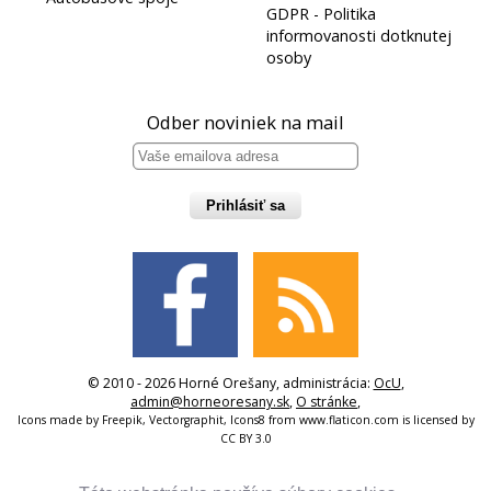
GDPR - Politika
informovanosti dotknutej
osoby
Odber noviniek na mail
Prihlásiť sa
© 2010 - 2026 Horné Orešany, administrácia:
OcU
,
admin@horneoresany.sk
,
O stránke
,
Icons made by
Freepik
,
Vectorgraphit
,
Icons8
from
www.flaticon.com
is licensed by
CC BY 3.0