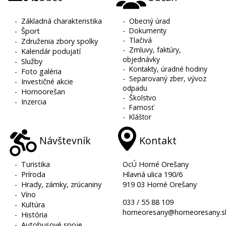
-
Základná charakteristika
-
Obecný úrad
-
Dokumenty
-
Šport
-
Tlačivá
-
Združenia zbory spolky
-
Zmluvy, faktúry,
-
Kalendár podujatí
objednávky
-
Služby
-
Kontakty, úradné hodiny
-
Foto galéria
-
Separovaný zber, vývoz
-
Investičné akcie
odpadu
-
Hornoorešan
-
Školstvo
-
Inzercia
-
Farnosť
-
Kláštor
Návštevník
Kontakt
-
Turistika
OcÚ Horné Orešany
-
Príroda
Hlavná ulica 190/6
-
Hrady, zámky, zrúcaniny
919 03 Horné Orešany
-
Víno
033 / 55 88 109
-
Kultúra
horneoresany@horneoresany.s
-
História
-
Autobusové spoje