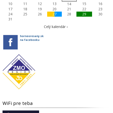
10
11
12
13
15
16
14
17
18
19
20
21
22
23
24
25
26
27
28
29
30
31
Celý kalendár ›
horneoresany.sk
na facebooku
WiFi pre teba