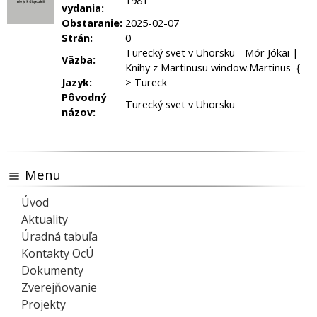
1981
vydania:
Obstaranie:
2025-02-07
Strán:
0
Turecký svet v Uhorsku - Mór Jókai |
Väzba:
Knihy z Martinusu window.Martinus={
Jazyk:
> Tureck
Pôvodný
Turecký svet v Uhorsku
názov:
Menu
Úvod
Aktuality
Úradná tabuľa
Kontakty OcÚ
Dokumenty
Zverejňovanie
Projekty