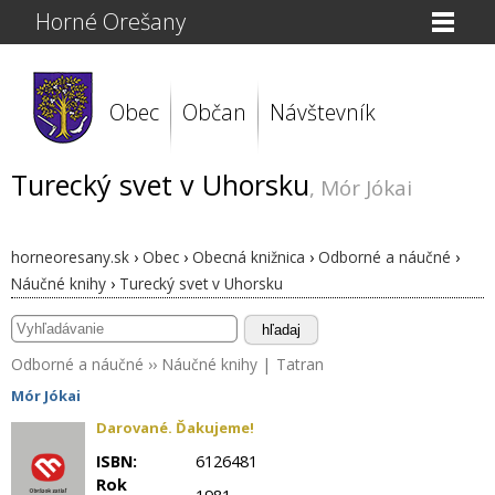
Horné Orešany
Obec
Občan
Návštevník
Turecký svet v Uhorsku
, Mór Jókai
horneoresany.sk
›
Obec
›
Obecná knižnica
›
Odborné a náučné
›
Náučné knihy
›
Turecký svet v Uhorsku
hľadaj
Odborné a náučné
››
Náučné knihy
|
Tatran
Mór Jókai
Darované. Ďakujeme!
ISBN:
6126481
Rok