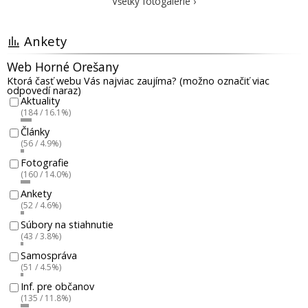
Všetky fotogalérie ›
Ankety
Web Horné Orešany
Ktorá časť webu Vás najviac zaujíma? (možno označiť viac
odpovedí naraz)
Aktuality
(184 / 16.1%)
Články
(56 / 4.9%)
Fotografie
(160 / 14.0%)
Ankety
(52 / 4.6%)
Súbory na stiahnutie
(43 / 3.8%)
Samospráva
(51 / 4.5%)
Inf. pre občanov
(135 / 11.8%)