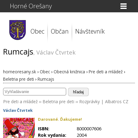
Horné Orešany
Obec
Občan
Návštevník
Rumcajs
, Václav Čtvrtek
horneoresany.sk
›
Obec
›
Obecná knižnica
›
Pre deti a mládež
›
Beletria pre deti
›
Rumcajs
hľadaj
Pre deti a mládež
››
Beletria pre deti
››
Rozprávky
|
Albatros CZ
Václav Čtvrtek
Darované. Ďakujeme!
ISBN:
8000007606
Rok vydania:
2004