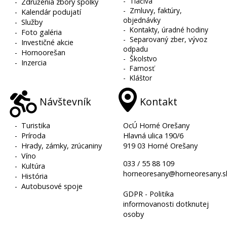
-
Tlačivá
-
Združenia zbory spolky
-
Zmluvy, faktúry,
-
Kalendár podujatí
objednávky
-
Služby
-
Kontakty, úradné hodiny
-
Foto galéria
-
Separovaný zber, vývoz
-
Investičné akcie
odpadu
-
Hornoorešan
-
Školstvo
-
Inzercia
-
Farnosť
-
Kláštor
Návštevník
Kontakt
-
Turistika
OcÚ Horné Orešany
-
Príroda
Hlavná ulica 190/6
-
Hrady, zámky, zrúcaniny
919 03 Horné Orešany
-
Víno
033 / 55 88 109
-
Kultúra
horneoresany@horneoresany.s
-
História
-
Autobusové spoje
GDPR - Politika
informovanosti dotknutej
osoby