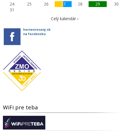
24
25
26
27
28
29
30
31
Celý kalendár ›
horneoresany.sk
na facebooku
WiFi pre teba