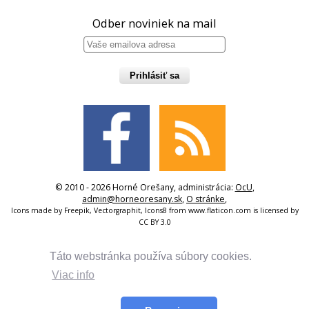
Odber noviniek na mail
Prihlásiť sa
© 2010 - 2026 Horné Orešany, administrácia:
OcU
,
admin@horneoresany.sk
,
O stránke
,
Icons made by
Freepik
,
Vectorgraphit
,
Icons8
from
www.flaticon.com
is licensed by
CC BY 3.0
Táto webstránka používa súbory cookies.
Viac info