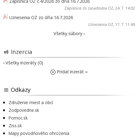
Zápisnica OZ č.4/2026 zo dňa 16.7.2026
Zápisnice zo zasadnutia OZ
, 24. 7. 14:02
Uznesenia OZ zo dňa 16.7.2026
Uznesenia OZ
, 17. 7. 11:49
Všetky súbory ›
Inzercia
› Všetky inzeráty (0)
Pridať inzerát ››
Odkazy
Združenie miest a obcí
Zodpovedne.sk
Pomoc.sk
Ziss.sk
Mapy povodňového ohrozenia