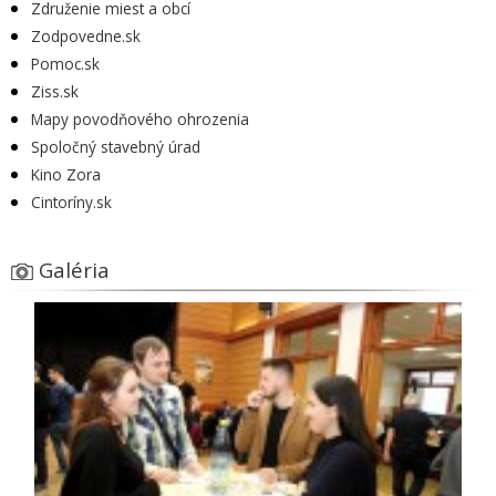
Združenie miest a obcí
Zodpovedne.sk
Pomoc.sk
Ziss.sk
Mapy povodňového ohrozenia
Spoločný stavebný úrad
Kino Zora
Cintoríny.sk
Galéria