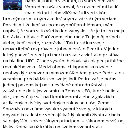
napísať knihu o všetkom, čo som s ním zažil.
Vopred ma však varoval, že rozumieť mi budú
iba niektorí. Lebo väčšina ľudí verí skôr
hrozným a smutným ako krásnym a zázračným veciam.
Poradil mi, že keď sa chcem vyhnúť problémom, mám
napísať, že som si to všetko len vymyslel... že je to len moja
fantázia a nič viac. Počúvnem jeho radu: Tu je môj príbeh
alebo, keď chcete, rozprávka.“ Takto začína svoje
neuveriteľné rozprávanie Juhoameričan Pedrito. V jeden
letný podvečer sedí pri mori na skale a vidí, ako pristáva
na hladine UFO. Z lode vystúpi bielovlasý chlapec približne
rovnakého veku. Medzi oboma chlapcami sa rozvinie
neobvyklý rozhovor a mimozemšťan Ami pozve Pedrita na
vesmírnu prechádzku vo svojej lodi. Pedro zažije počas
jedinej pozemskej noci nevídané dobrodružstvá a
zasvätenie do tajov vesmíru a Zeme v UFO, ktoré nelieta,
ale „umiestňuje sa“ nad kontinentmi alebo v galaxiách
vzdialených tisícky svetelných rokov od našej Zeme.
Spoznáva neznáme vysoko vyvinuté svety, v ktorých
obyvatelia radostne vnímajú každý okamih života a riadia
sa najvyšším univerzálnym princípom – zákonom nezištnej
lásky. Kniha sa už krátko po svojom vydaní stala