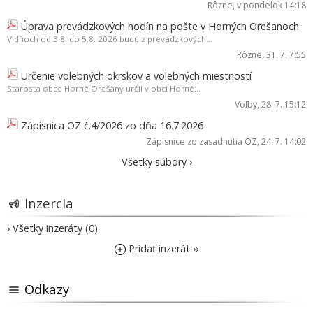
Rôzne
, v pondelok 14:18
Úprava prevádzkových hodín na pošte v Horných Orešanoch
V dňoch od 3.8. do 5.8. 2026 budú z prevádzkových...
Rôzne
, 31. 7. 7:55
Určenie volebných okrskov a volebných miestností
Starosta obce Horné Orešany určil v obci Horné...
Voľby
, 28. 7. 15:12
Zápisnica OZ č.4/2026 zo dňa 16.7.2026
Zápisnice zo zasadnutia OZ
, 24. 7. 14:02
Všetky súbory ›
Inzercia
› Všetky inzeráty (0)
Pridať inzerát ››
Odkazy