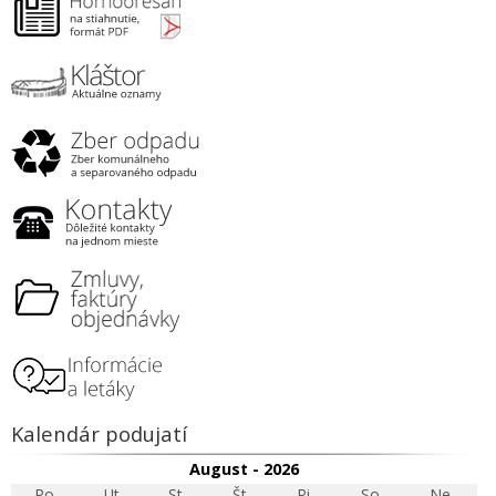
Kalendár podujatí
August - 2026
Po
Ut
St
Št
Pi
So
Ne