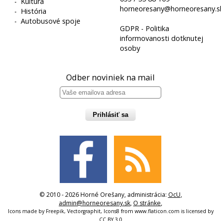
-
Kultúra
horneoresany@horneoresany.s
-
História
-
Autobusové spoje
GDPR - Politika
informovanosti dotknutej
osoby
Odber noviniek na mail
Prihlásiť sa
© 2010 - 2026 Horné Orešany, administrácia:
OcU
,
admin@horneoresany.sk
,
O stránke
,
Icons made by
Freepik
,
Vectorgraphit
,
Icons8
from
www.flaticon.com
is licensed by
CC BY 3.0