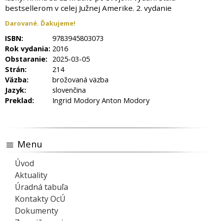
bestsellerom v celej Južnej Amerike. 2. vydanie
Darované. Ďakujeme!
ISBN:
9783945803073
Rok vydania:
2016
Obstaranie:
2025-03-05
Strán:
214
Väzba:
brožovaná väzba
Jazyk:
slovenčina
Preklad:
Ingrid Modory Anton Modory
Menu
Úvod
Aktuality
Úradná tabuľa
Kontakty OcÚ
Dokumenty