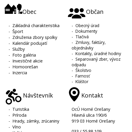
Obec
Občan
-
Základná charakteristika
-
Obecný úrad
-
Dokumenty
-
Šport
-
Tlačivá
-
Združenia zbory spolky
-
Zmluvy, faktúry,
-
Kalendár podujatí
objednávky
-
Služby
-
Kontakty, úradné hodiny
-
Foto galéria
-
Separovaný zber, vývoz
-
Investičné akcie
odpadu
-
Hornoorešan
-
Školstvo
-
Inzercia
-
Farnosť
-
Kláštor
Návštevník
Kontakt
-
Turistika
OcÚ Horné Orešany
-
Príroda
Hlavná ulica 190/6
-
Hrady, zámky, zrúcaniny
919 03 Horné Orešany
-
Víno
033 / 55 88 109