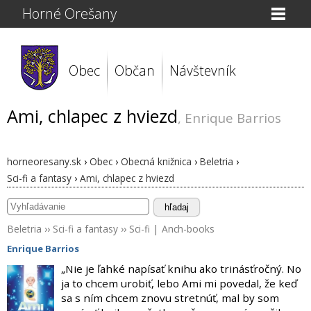
Horné Orešany
Obec
Občan
Návštevník
Ami, chlapec z hviezd
, Enrique Barrios
horneoresany.sk
›
Obec
›
Obecná knižnica
›
Beletria
›
Sci-fi a fantasy
›
Ami, chlapec z hviezd
hľadaj
Beletria
››
Sci-fi a fantasy
››
Sci-fi
|
Anch-books
Enrique Barrios
„Nie je ľahké napísať knihu ako trinásťročný. No
ja to chcem urobiť, lebo Ami mi povedal, že keď
sa s ním chcem znovu stretnúť, mal by som