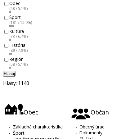
Obec
(58 / 5.1%)
Šport
(181 / 15.9%)
Kultúra
(73 / 6.4%)
História
(89 / 7.8%)
Región
(58 / 5.1%)
Hlasuj
Hlasy: 1140
Obec
Občan
-
Základná charakteristika
-
Obecný úrad
-
Dokumenty
-
Šport
-
Tlačivá