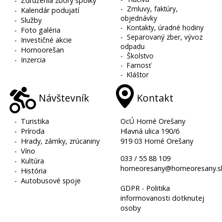
-
Združenia zbory spolky
-
Zmluvy, faktúry,
-
Kalendár podujatí
objednávky
-
Služby
-
Kontakty, úradné hodiny
-
Foto galéria
-
Separovaný zber, vývoz
-
Investičné akcie
odpadu
-
Hornoorešan
-
Školstvo
-
Inzercia
-
Farnosť
-
Kláštor
Návštevník
Kontakt
-
Turistika
OcÚ Horné Orešany
-
Príroda
Hlavná ulica 190/6
-
Hrady, zámky, zrúcaniny
919 03 Horné Orešany
-
Víno
033 / 55 88 109
-
Kultúra
horneoresany@horneoresany.s
-
História
-
Autobusové spoje
GDPR - Politika
informovanosti dotknutej
osoby