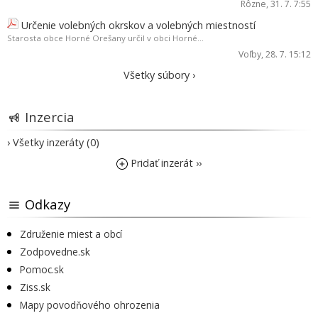
Rôzne
, 31. 7. 7:55
Určenie volebných okrskov a volebných miestností
Starosta obce Horné Orešany určil v obci Horné...
Voľby
, 28. 7. 15:12
Všetky súbory ›
Inzercia
› Všetky inzeráty (0)
Pridať inzerát ››
Odkazy
Združenie miest a obcí
Zodpovedne.sk
Pomoc.sk
Ziss.sk
Mapy povodňového ohrozenia