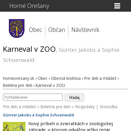
Horné Orešany
Obec
Občan
Návštevník
Karneval v ZOO
, Günter Jakobs a Sophie
Schoenwald
horneoresany.sk
›
Obec
›
Obecná knižnica
›
Pre deti a mládež
›
Beletria pre deti
›
Karneval v ZOO
hľadaj
Pre deti a mládež
››
Beletria pre deti
››
Rozprávky
|
Stonožka
Günter Jakobs a Sophie Schoenwald
Nový príbeh o zvieratkách v zoologickej
záhrade, v ktorom odvážny ježko Ignác