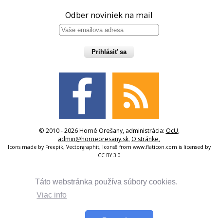
Odber noviniek na mail
Prihlásiť sa
© 2010 - 2026 Horné Orešany, administrácia:
OcU
,
admin@horneoresany.sk
,
O stránke
,
Icons made by
Freepik
,
Vectorgraphit
,
Icons8
from
www.flaticon.com
is licensed by
CC BY 3.0
Táto webstránka používa súbory cookies.
Viac info