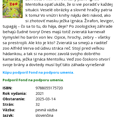
Mentolka opäť ukáže, že si vie poradiť v každej
situácii. Veselé obrázky a slovné hračky patria
k tomu! Vo vnútri knihy nájdu deti návod, ako
si zhotoviť masku ježka Ignáca. Žirafon, leviger,
tupagáj – čo sa to tu, do hája, deje? Po zoologickej záhrade
behajú čudné tvory! Dnes majú totiž zvieratá karneval!
Vymyslel ho barón von lev. Opice, hrochy, zebry – všetky
sa prestrojili. Ale kto je kto? Zvieratá sa smejú a riaditeľ
zoo Alfréd Verva od údivu stráca reč. Stojí pred veľkou
hádankou, a tak si na pomoc zavolá svojho dobrého
kamaráta, ježka Ignáca Mentolku. Veď zoo čoskoro otvorí
svoje brány a dovtedy musí byť táto záhada vyriešená!
Kúpu podporil Fond na podporu umenia.
Podporil Fond na podporu umenia.
ISBN:
9788055175720
Rok vydania:
2021
Obstaranie:
2025-03-14
Strán:
32
Väzba:
pevná väzba
Jazyk:
slovenčina