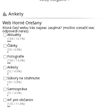
Ankety
Web Horné Orešany
Ktorá časť webu Vás najviac zaujíma? (možno označiť viac
odpovedí naraz)
Aktuality
(184 / 16.1%)
Články
(56 / 4.9%)
Fotografie
(160 / 14.0%)
Ankety
(52 / 4.6%)
Súbory na stiahnutie
(43 / 3.8%)
Samospráva
(51 / 4.5%)
Inf. pre občanov
(135 / 11.8%)