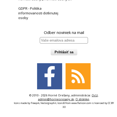
GDPR - Politika
informovanosti dotknutej
osoby
Odber noviniek na mail
Prihlásiť sa
© 2010 - 2026 Horné Orešany, administrácia:
OcU
,
admin@horneoresany.sk
,
O stránke
,
Icons made by
Freepik
,
Vectorgraphit
,
Icons8
from
www.flaticon.com
is licensed by
CC BY
3.0