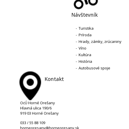
Návštevník
-
Turistika
-
Príroda
-
Hrady, zámky, zrúcaniny
-
Víno
-
Kultúra
-
História
-
Autobusové spoje
Kontakt
OcÚ Horné Orešany
Hlavná ulica 190/6
919 03 Horné Orešany
033 / 55 88 109
horneoresany@horneoresany.sk