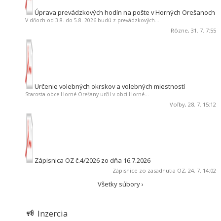
Úprava prevádzkových hodín na pošte v Horných Orešanoch
V dňoch od 3.8. do 5.8. 2026 budú z prevádzkových...
Rôzne
, 31. 7. 7:55
Určenie volebných okrskov a volebných miestností
Starosta obce Horné Orešany určil v obci Horné...
Voľby
, 28. 7. 15:12
Zápisnica OZ č.4/2026 zo dňa 16.7.2026
Zápisnice zo zasadnutia OZ
, 24. 7. 14:02
Všetky súbory ›
Inzercia