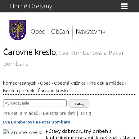
Horné Orešany
Obec
Občan
Návštevník
Čarovné kreslo
, Eva Bombarová a Peter
Bombara
horneoresany.sk
›
Obec
›
Obecná knižnica
›
Pre deti a mládež
›
Beletria pre deti
›
Čarovné kreslo
hľadaj
Pre deti a mládež
››
Beletria pre deti
|
Trisig
Eva Bombarová a Peter Bombara
Pútavý dobrodružný príbeh s
fantazijnými prvkami, ktorý zažijú štyria