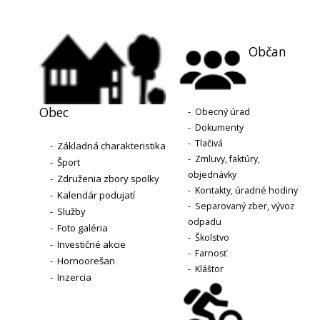
Občan
Obec
-
Obecný úrad
-
Dokumenty
-
Tlačivá
-
Základná charakteristika
-
Zmluvy, faktúry,
-
Šport
objednávky
-
Združenia zbory spolky
-
Kontakty, úradné hodiny
-
Kalendár podujatí
-
Separovaný zber, vývoz
-
Služby
odpadu
-
Foto galéria
-
Školstvo
-
Investičné akcie
-
Farnosť
-
Hornoorešan
-
Kláštor
-
Inzercia