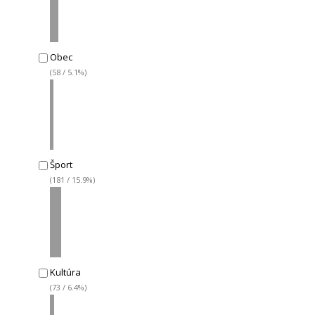
Obec
(58 / 5.1%)
Šport
(181 / 15.9%)
Kultúra
(73 / 6.4%)