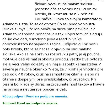
školáci bývajúci na malom sídlisku.
Jedného dňa sa vonku na ulici objaví
kreslo, ku ktorému sa nik nehlási.
Druháčka Olinka so svojím kamarátom
Adamom zistia, že sa dá otvoriť. Čo asi bude vo vnútri?
Olinka si myslí, že len obyčajná diera plná pavučín, ale
Adam to rozhodne nenechá len tak. Popri tom ich sledujú
ďalšie dve deti, súrodenci Julka a Martin. Veľké
dobrodružstvo nenápadne začína... Inšpiráciou príbehu
bolo kreslo, ktoré sa naozaj objavilo na ulici malého
sídliska. Ako sa na správnu rozprávku patrí, je aj poučná,
motivuje deti všímať si okolitú prírodu, všetky živé bytosti,
ale aj veci. Veľmi dôležitý je v nej aj aspekt kamarátstva. V
závere je náučné okienko "Viete, že..." Kniha je vhodná pre
deti od 6-10 rokov, či už na samostatné čítanie, alebo na
čítanie s dospelými pre predškolákov, či prváčikov. Pri
písaní bol kladený dôraz na zrozumiteľnosť textov a hlavne
na prínos a nevtieravé poučenie detí.
Kúpu podporil Fond na podporu umenia.
Podporil Fond na podporu umenia.