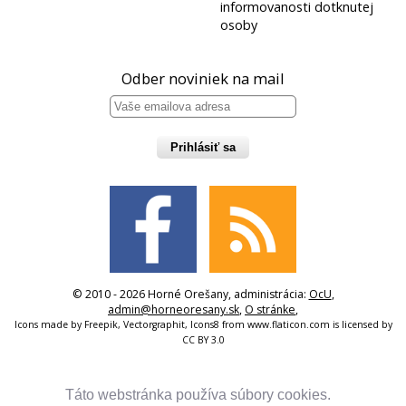
informovanosti dotknutej
osoby
Odber noviniek na mail
Prihlásiť sa
© 2010 - 2026 Horné Orešany, administrácia:
OcU
,
admin@horneoresany.sk
,
O stránke
,
Icons made by
Freepik
,
Vectorgraphit
,
Icons8
from
www.flaticon.com
is licensed by
CC BY 3.0
Táto webstránka používa súbory cookies.