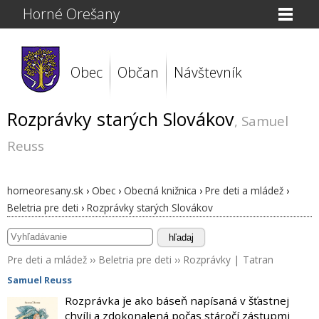
Horné Orešany
Obec
Občan
Návštevník
Rozprávky starých Slovákov
, Samuel
Reuss
horneoresany.sk
›
Obec
›
Obecná knižnica
›
Pre deti a mládež
›
Beletria pre deti
›
Rozprávky starých Slovákov
hľadaj
Pre deti a mládež
››
Beletria pre deti
››
Rozprávky
|
Tatran
Samuel Reuss
Rozprávka je ako báseň napísaná v šťastnej
chvíli a zdokonalená počas stáročí zástupmi