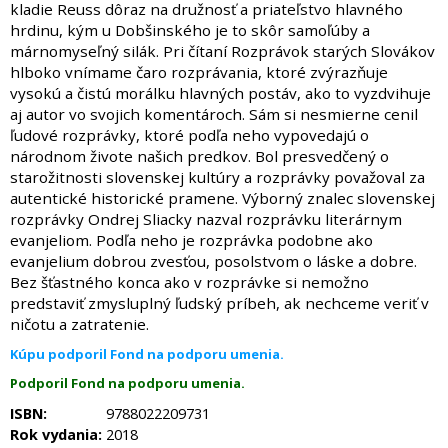
kladie Reuss dôraz na družnosť a priateľstvo hlavného
hrdinu, kým u Dobšinského je to skôr samoľúby a
márnomyseľný silák. Pri čítaní Rozprávok starých Slovákov
hlboko vnímame čaro rozprávania, ktoré zvýrazňuje
vysokú a čistú morálku hlavných postáv, ako to vyzdvihuje
aj autor vo svojich komentároch. Sám si nesmierne cenil
ľudové rozprávky, ktoré podľa neho vypovedajú o
národnom živote našich predkov. Bol presvedčený o
starožitnosti slovenskej kultúry a rozprávky považoval za
autentické historické pramene. Výborný znalec slovenskej
rozprávky Ondrej Sliacky nazval rozprávku literárnym
evanjeliom. Podľa neho je rozprávka podobne ako
evanjelium dobrou zvesťou, posolstvom o láske a dobre.
Bez šťastného konca ako v rozprávke si nemožno
predstaviť zmysluplný ľudský príbeh, ak nechceme veriť v
ničotu a zatratenie.
Kúpu podporil Fond na podporu umenia.
Podporil Fond na podporu umenia.
ISBN:
9788022209731
Rok vydania:
2018