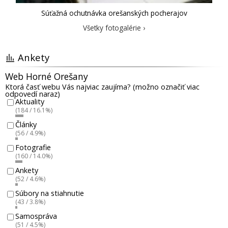
Súťažná ochutnávka orešanských pocherajov
Všetky fotogalérie ›
Ankety
Web Horné Orešany
Ktorá časť webu Vás najviac zaujíma? (možno označiť viac
odpovedí naraz)
Aktuality
(184 / 16.1%)
Články
(56 / 4.9%)
Fotografie
(160 / 14.0%)
Ankety
(52 / 4.6%)
Súbory na stiahnutie
(43 / 3.8%)
Samospráva
(51 / 4.5%)