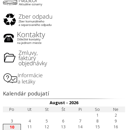
Kalendár podujatí
August - 2026
Po
Ut
St
Št
Pi
So
Ne
1
2
3
4
5
6
7
8
9
11
12
13
14
15
16
10