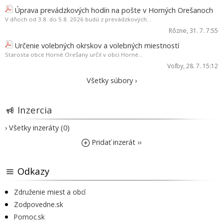
Úprava prevádzkových hodín na pošte v Horných Orešanoch
V dňoch od 3.8. do 5.8. 2026 budú z prevádzkových...
Rôzne
, 31. 7. 7:55
Určenie volebných okrskov a volebných miestností
Starosta obce Horné Orešany určil v obci Horné...
Voľby
, 28. 7. 15:12
Všetky súbory ›
Inzercia
› Všetky inzeráty (0)
Pridať inzerát ››
Odkazy
Združenie miest a obcí
Zodpovedne.sk
Pomoc.sk