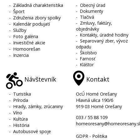
-
Základná charakteristika
-
Obecný úrad
-
Dokumenty
-
Šport
-
Tlačivá
-
Združenia zbory spolky
-
Zmluvy, faktúry,
-
Kalendár podujatí
objednávky
-
Služby
-
Kontakty, úradné hodiny
-
Foto galéria
-
Separovaný zber, vývoz
-
Investičné akcie
odpadu
-
Hornoorešan
-
Školstvo
-
Inzercia
-
Farnosť
-
Kláštor
Návštevník
Kontakt
-
Turistika
OcÚ Horné Orešany
-
Príroda
Hlavná ulica 190/6
-
Hrady, zámky, zrúcaniny
919 03 Horné Orešany
-
Víno
033 / 55 88 109
-
Kultúra
horneoresany@horneoresany.s
-
História
-
Autobusové spoje
GDPR - Politika