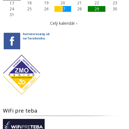
18
19
20
21
22
23
17
24
25
26
27
28
29
30
31
Celý kalendár ›
horneoresany.sk
na facebooku
WiFi pre teba