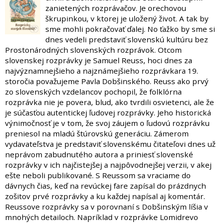
zanietených rozprávačov. Je orechovou
škrupinkou, v ktorej je uložený život. A tak by
sme mohli pokračovať ďalej. No ťažko by sme si
dnes vedeli predstaviť slovenskú kultúru bez
Prostonárodných slovenských rozprávok. Otcom
slovenskej rozprávky je Samuel Reuss, hoci dnes za
najvýznamnejšieho a najznámejšieho rozprávkara 19.
storočia považujeme Pavla Dobšinského. Reuss ako prvý
zo slovenských vzdelancov pochopil, že folklórna
rozprávka nie je povera, blud, ako tvrdili osvietenci, ale že
je súčasťou autentickej ľudovej rozprávky. Jeho historická
výnimočnosť je v tom, že svoj záujem o ľudovú rozprávku
preniesol na mladú štúrovskú generáciu. Zámerom
vydavateľstva je predstaviť slovenskému čitateľovi dnes už
neprávom zabudnutého autora a priniesť slovenské
rozprávky v ich najčistejšej a najpôvodnejšej verzii, v akej
ešte neboli publikované. S Reussom sa vraciame do
dávnych čias, keď na revúckej fare zapísal do prázdnych
zošitov prvé rozprávky a ku každej napísal aj komentár.
Reussove rozprávky sa v porovnaní s Dobšinským líšia v
mnohých detailoch. Napríklad v rozprávke Lomidrevo