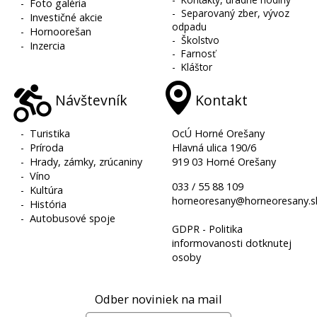
-
Foto galéria
-
Separovaný zber, vývoz
-
Investičné akcie
odpadu
-
Hornoorešan
-
Školstvo
-
Inzercia
-
Farnosť
-
Kláštor
Návštevník
Kontakt
-
Turistika
OcÚ Horné Orešany
-
Príroda
Hlavná ulica 190/6
-
Hrady, zámky, zrúcaniny
919 03 Horné Orešany
-
Víno
033 / 55 88 109
-
Kultúra
horneoresany@horneoresany.s
-
História
-
Autobusové spoje
GDPR - Politika
informovanosti dotknutej
osoby
Odber noviniek na mail