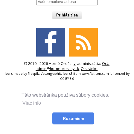
Prihlásiť sa
© 2010 - 2026 Horné Orešany, administrácia:
OcU
,
admin@horneoresany.sk
,
O stránke
,
Icons made by
Freepik
,
Vectorgraphit
,
Icons8
from
www.flaticon.com
is licensed by
CC BY 3.0
Táto webstránka používa súbory cookies.
Viac info
Rozumiem