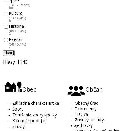
(181 / 15.9%)
Kultúra
(73 / 6.4%)
História
(89 / 7.8%)
Región
(58 / 5.1%)
Hlasuj
Hlasy: 1140
Obec
Občan
-
Základná charakteristika
-
Obecný úrad
-
Dokumenty
-
Šport
-
Tlačivá
-
Združenia zbory spolky
-
Zmluvy, faktúry,
-
Kalendár podujatí
objednávky
-
Služby
-
Kontakty, úradné hodiny