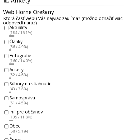
Ankety
Web Horné Orešany
Ktorá časť webu Vás najviac zaujíma? (možno označiť viac
odpovedí naraz)
Aktuality
(184 / 16.1%)
Články
(56 / 4.9%)
Fotografie
(160 / 14.0%)
Ankety
(52 / 4.6%)
Súbory na stiahnutie
(43 / 3.8%)
Samospráva
(51 / 4.5%)
Inf. pre občanov
(135 / 11.8%)
Obec
(58 / 5.1%)
Šport