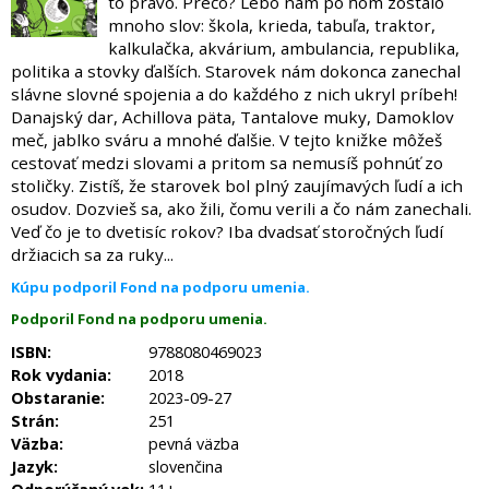
to právo. Prečo? Lebo nám po ňom zostalo
mnoho slov: škola, krieda, tabuľa, traktor,
kalkulačka, akvárium, ambulancia, republika,
politika a stovky ďalších. Starovek nám dokonca zanechal
slávne slovné spojenia a do každého z nich ukryl príbeh!
Danajský dar, Achillova päta, Tantalove muky, Damoklov
meč, jablko sváru a mnohé ďalšie. V tejto knižke môžeš
cestovať medzi slovami a pritom sa nemusíš pohnúť zo
stoličky. Zistíš, že starovek bol plný zaujímavých ľudí a ich
osudov. Dozvieš sa, ako žili, čomu verili a čo nám zanechali.
Veď čo je to dvetisíc rokov? Iba dvadsať storočných ľudí
držiacich sa za ruky...
Kúpu podporil Fond na podporu umenia.
Podporil Fond na podporu umenia.
ISBN:
9788080469023
Rok vydania:
2018
Obstaranie:
2023-09-27
Strán:
251
Väzba:
pevná väzba
Jazyk:
slovenčina