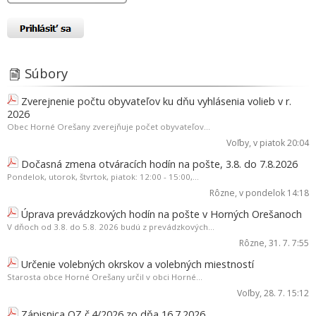
Súbory
Zverejnenie počtu obyvateľov ku dňu vyhlásenia volieb v r.
2026
Obec Horné Orešany zverejňuje počet obyvateľov...
Voľby
, v piatok 20:04
Dočasná zmena otváracích hodín na pošte, 3.8. do 7.8.2026
Pondelok, utorok, štvrtok, piatok: 12:00 - 15:00,...
Rôzne
, v pondelok 14:18
Úprava prevádzkových hodín na pošte v Horných Orešanoch
V dňoch od 3.8. do 5.8. 2026 budú z prevádzkových...
Rôzne
, 31. 7. 7:55
Určenie volebných okrskov a volebných miestností
Starosta obce Horné Orešany určil v obci Horné...
Voľby
, 28. 7. 15:12
Zápisnica OZ č.4/2026 zo dňa 16.7.2026