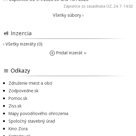
Zápisnice zo zasadnutia OZ
, 24. 7. 14:02
Všetky súbory ›
Inzercia
› Všetky inzeráty (0)
Pridať inzerát ››
Odkazy
Združenie miest a obcí
Zodpovedne.sk
Pomoc.sk
Ziss.sk
Mapy povodňového ohrozenia
Spoločný stavebný úrad
Kino Zora