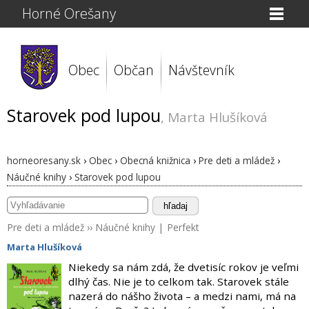
Horné Orešany
Obec
Občan
Návštevník
Starovek pod lupou
, Marta Hlušíková
horneoresany.sk
›
Obec
›
Obecná knižnica
›
Pre deti a mládež
›
Náučné knihy
›
Starovek pod lupou
hľadaj
Pre deti a mládež
››
Náučné knihy
|
Perfekt
Marta Hlušíková
Niekedy sa nám zdá, že dvetisíc rokov je veľmi
dlhý čas. Nie je to celkom tak. Starovek stále
nazerá do nášho života – a medzi nami, má na