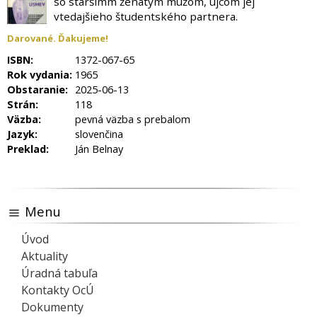
so staršímm ženatým mužom, ujcom jej
vtedajšieho študentského partnera.
Darované. Ďakujeme!
ISBN:
1372-067-65
Rok vydania:
1965
Obstaranie:
2025-06-13
Strán:
118
Väzba:
pevná väzba s prebalom
Jazyk:
slovenčina
Preklad:
Ján Belnay
Menu
Úvod
Aktuality
Úradná tabuľa
Kontakty OcÚ
Dokumenty