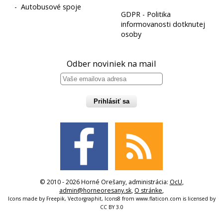
-
Autobusové spoje
GDPR - Politika
informovanosti dotknutej
osoby
Odber noviniek na mail
Prihlásiť sa
© 2010 - 2026 Horné Orešany, administrácia:
OcU
,
admin@horneoresany.sk
,
O stránke
,
Icons made by
Freepik
,
Vectorgraphit
,
Icons8
from
www.flaticon.com
is licensed by
CC BY 3.0