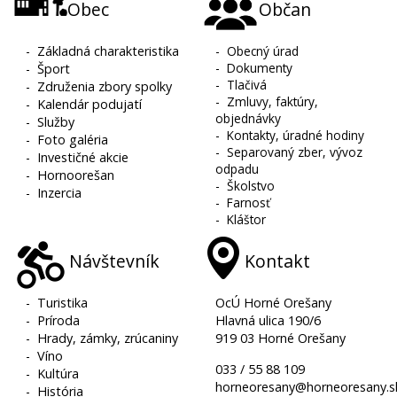
Obec
Občan
-
Základná charakteristika
-
Obecný úrad
-
Dokumenty
-
Šport
-
Tlačivá
-
Združenia zbory spolky
-
Zmluvy, faktúry,
-
Kalendár podujatí
objednávky
-
Služby
-
Kontakty, úradné hodiny
-
Foto galéria
-
Separovaný zber, vývoz
-
Investičné akcie
odpadu
-
Hornoorešan
-
Školstvo
-
Inzercia
-
Farnosť
-
Kláštor
Návštevník
Kontakt
-
Turistika
OcÚ Horné Orešany
-
Príroda
Hlavná ulica 190/6
-
Hrady, zámky, zrúcaniny
919 03 Horné Orešany
-
Víno
033 / 55 88 109
-
Kultúra
horneoresany@horneoresany.s
-
História