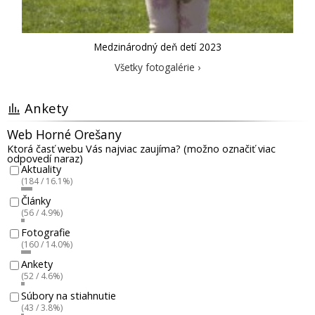
Medzinárodný deň detí 2023
Všetky fotogalérie ›
Ankety
Web Horné Orešany
Ktorá časť webu Vás najviac zaujíma? (možno označiť viac
odpovedí naraz)
Aktuality
(184 / 16.1%)
Články
(56 / 4.9%)
Fotografie
(160 / 14.0%)
Ankety
(52 / 4.6%)
Súbory na stiahnutie
(43 / 3.8%)