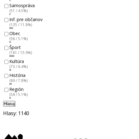
Samospráva
(51 / 4.5%)
Inf. pre občanov
(135 / 11.8%)
Obec
(58 / 5.1%)
Šport
(181 / 15.9%)
Kultúra
(73 / 6.4%)
História
(89 / 7.8%)
Región
(58 / 5.1%)
Hlasuj
Hlasy: 1140