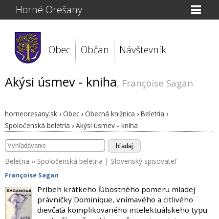
Horné Orešany
Obec
Občan
Návštevník
Akýsi úsmev - kniha
, Françoise Sagan
horneoresany.sk
›
Obec
›
Obecná knižnica
›
Beletria
›
Spoločenská beletria
›
Akýsi úsmev - kniha
hľadaj
Beletria
››
Spoločenská beletria
|
Slovenský spisovateľ
Françoise Sagan
Príbeh krátkeho ľúbostného pomeru mladej
právničky Dominique, vnímavého a citlivého
dievčaťa komplikovaného intelektuálskeho typu