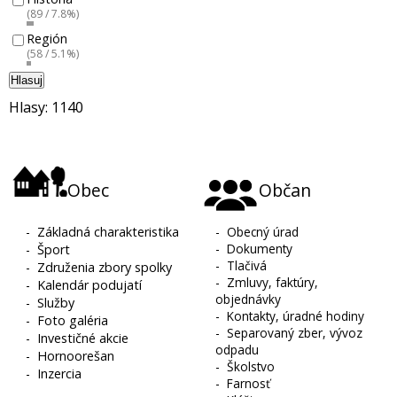
(89 / 7.8%)
Región
(58 / 5.1%)
Hlasuj
Hlasy: 1140
Obec
Občan
-
Základná charakteristika
-
Obecný úrad
-
Dokumenty
-
Šport
-
Tlačivá
-
Združenia zbory spolky
-
Zmluvy, faktúry,
-
Kalendár podujatí
objednávky
-
Služby
-
Kontakty, úradné hodiny
-
Foto galéria
-
Separovaný zber, vývoz
-
Investičné akcie
odpadu
-
Hornoorešan
-
Školstvo
-
Inzercia
-
Farnosť