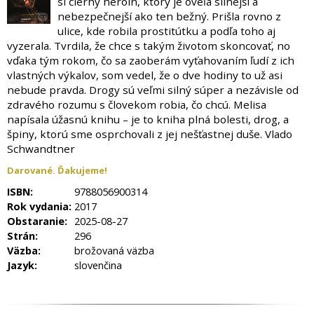
si čierny heroín, ktorý je oveľa silnejší a
nebezpečnejší ako ten bežný. Prišla rovno z
ulice, kde robila prostitútku a podľa toho aj
vyzerala. Tvrdila, že chce s takým životom skoncovať, no
vďaka tým rokom, čo sa zaoberám vyťahovaním ľudí z ich
vlastných výkalov, som vedel, že o dve hodiny to už asi
nebude pravda. Drogy sú veľmi silný súper a nezávisle od
zdravého rozumu s človekom robia, čo chcú. Melisa
napísala úžasnú knihu – je to kniha plná bolesti, drog, a
špiny, ktorú sme osprchovali z jej nešťastnej duše. Vlado
Schwandtner
Darované. Ďakujeme!
ISBN:
9788056900314
Rok vydania:
2017
Obstaranie:
2025-08-27
Strán:
296
Väzba:
brožovaná väzba
Jazyk:
slovenčina