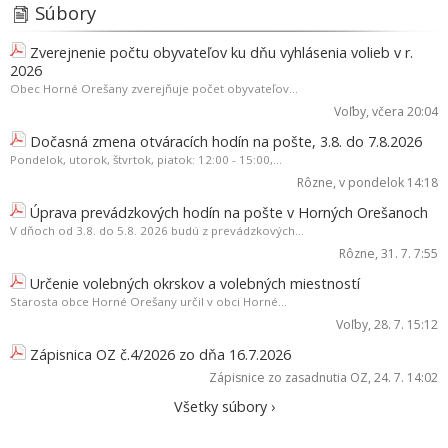
Súbory
Zverejnenie počtu obyvateľov ku dňu vyhlásenia volieb v r.
2026
Obec Horné Orešany zverejňuje počet obyvateľov...
Voľby
, včera 20:04
Dočasná zmena otváracích hodín na pošte, 3.8. do 7.8.2026
Pondelok, utorok, štvrtok, piatok: 12:00 - 15:00,...
Rôzne
, v pondelok 14:18
Úprava prevádzkových hodín na pošte v Horných Orešanoch
V dňoch od 3.8. do 5.8. 2026 budú z prevádzkových...
Rôzne
, 31. 7. 7:55
Určenie volebných okrskov a volebných miestností
Starosta obce Horné Orešany určil v obci Horné...
Voľby
, 28. 7. 15:12
Zápisnica OZ č.4/2026 zo dňa 16.7.2026
Zápisnice zo zasadnutia OZ
, 24. 7. 14:02
Všetky súbory ›