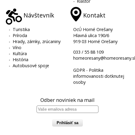
-
Kláštor
Návštevník
Kontakt
-
Turistika
OcÚ Horné Orešany
-
Príroda
Hlavná ulica 190/6
-
Hrady, zámky, zrúcaniny
919 03 Horné Orešany
-
Víno
033 / 55 88 109
-
Kultúra
horneoresany@horneoresany.s
-
História
-
Autobusové spoje
GDPR - Politika
informovanosti dotknutej
osoby
Odber noviniek na mail
Prihlásiť sa