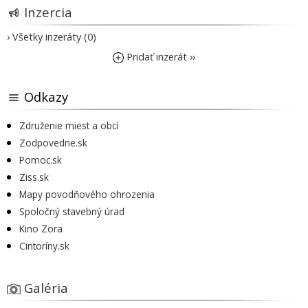
Inzercia
› Všetky inzeráty (0)
Pridať inzerát ››
Odkazy
Združenie miest a obcí
Zodpovedne.sk
Pomoc.sk
Ziss.sk
Mapy povodňového ohrozenia
Spoločný stavebný úrad
Kino Zora
Cintoríny.sk
Galéria