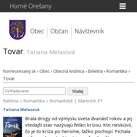
Horné Orešany
Obec
Občan
Návštevník
Tovar
, Tatiana Melasová
horneoresany.sk
›
Obec
›
Obecná knižnica
›
Beletria
›
Romantika
›
Tovar
hľadaj
Beletria
››
Romantika
››
Romantické
|
Marenčin PT
Tatiana Melasová
Brala drogy od výmyslu sveta dvanásť rokov a jej
vtedajší stav nazývajú feťáci krízou. Kto neskúsil,
čo je to kríza po heroíne, ťažko pochopí. Pichala