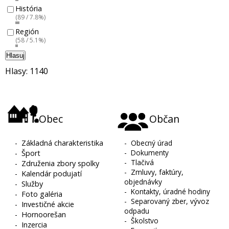
História
(89 / 7.8%)
Región
(58 / 5.1%)
Hlasuj
Hlasy: 1140
Obec
Občan
-
Základná charakteristika
-
Obecný úrad
-
Dokumenty
-
Šport
-
Tlačivá
-
Združenia zbory spolky
-
Zmluvy, faktúry,
-
Kalendár podujatí
objednávky
-
Služby
-
Kontakty, úradné hodiny
-
Foto galéria
-
Separovaný zber, vývoz
-
Investičné akcie
odpadu
-
Hornoorešan
-
Školstvo
-
Inzercia