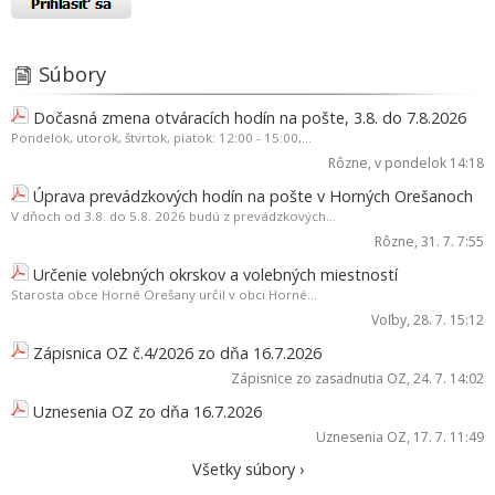
Súbory
Dočasná zmena otváracích hodín na pošte, 3.8. do 7.8.2026
Pondelok, utorok, štvrtok, piatok: 12:00 - 15:00,...
Rôzne
, v pondelok 14:18
Úprava prevádzkových hodín na pošte v Horných Orešanoch
V dňoch od 3.8. do 5.8. 2026 budú z prevádzkových...
Rôzne
, 31. 7. 7:55
Určenie volebných okrskov a volebných miestností
Starosta obce Horné Orešany určil v obci Horné...
Voľby
, 28. 7. 15:12
Zápisnica OZ č.4/2026 zo dňa 16.7.2026
Zápisnice zo zasadnutia OZ
, 24. 7. 14:02
Uznesenia OZ zo dňa 16.7.2026
Uznesenia OZ
, 17. 7. 11:49
Všetky súbory ›