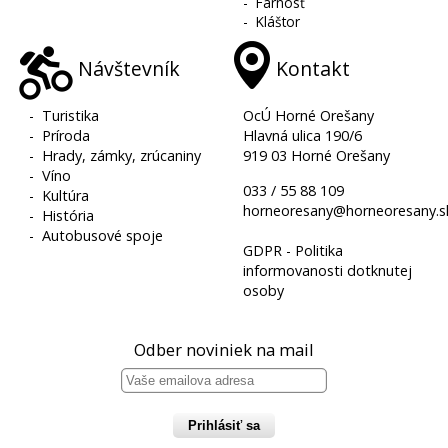
-
Farnosť
-
Kláštor
Návštevník
Kontakt
-
Turistika
OcÚ Horné Orešany
-
Príroda
Hlavná ulica 190/6
-
Hrady, zámky, zrúcaniny
919 03 Horné Orešany
-
Víno
033 / 55 88 109
-
Kultúra
horneoresany@horneoresany.s
-
História
-
Autobusové spoje
GDPR - Politika
informovanosti dotknutej
osoby
Odber noviniek na mail
Prihlásiť sa