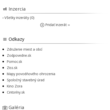
Inzercia
› Všetky inzeráty (0)
Pridať inzerát ››
Odkazy
Združenie miest a obcí
Zodpovedne.sk
Pomoc.sk
Ziss.sk
Mapy povodňového ohrozenia
Spoločný stavebný úrad
Kino Zora
Cintoríny.sk
Galéria