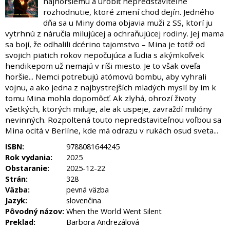
najhoršiemu a urobiť nepredstaviteľné
rozhodnutie, ktoré zmení chod dejín. Jedného
dňa sa u Miny doma objavia muži z SS, ktorí ju
vytrhnú z náručia milujúcej a ochraňujúcej rodiny. Jej mama
sa bojí, že odhalili dcérino tajomstvo – Mina je totiž od
svojich piatich rokov nepočujúca a ľudia s akýmkoľvek
hendikepom už nemajú v ríši miesto. Je to však oveľa
horšie... Nemci potrebujú atómovú bombu, aby vyhrali
vojnu, a ako jedna z najbystrejších mladých myslí by im k
tomu Mina mohla dopomôcť. Ak zlyhá, ohrozí životy
všetkých, ktorých miluje, ale ak uspeje, zavraždí milióny
nevinných. Rozpoltená touto nepredstaviteľnou voľbou sa
Mina ocitá v Berlíne, kde má odrazu v rukách osud sveta...
ISBN:
9788081644245
Rok vydania:
2025
Obstaranie:
2025-12-22
Strán:
328
Väzba:
pevná väzba
Jazyk:
slovenčina
Pôvodný názov:
When the World Went Silent
Preklad:
Barbora Andrezálová