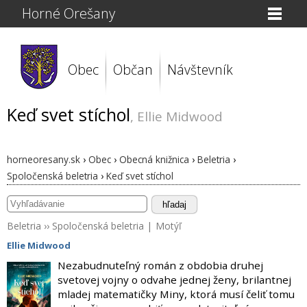
Horné Orešany
Obec
Občan
Návštevník
Keď svet stíchol
, Ellie Midwood
horneoresany.sk
›
Obec
›
Obecná knižnica
›
Beletria
›
Spoločenská beletria
›
Keď svet stíchol
hľadaj
Beletria
››
Spoločenská beletria
|
Motýľ
Ellie Midwood
Nezabudnuteľný román z obdobia druhej
svetovej vojny o odvahe jednej ženy, brilantnej
mladej matematičky Miny, ktorá musí čeliť tomu