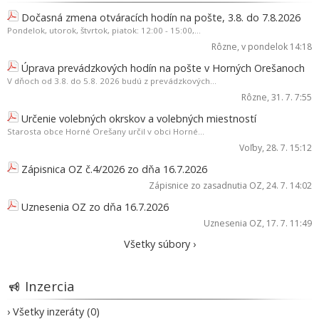
Dočasná zmena otváracích hodín na pošte, 3.8. do 7.8.2026
Pondelok, utorok, štvrtok, piatok: 12:00 - 15:00,...
Rôzne
, v pondelok 14:18
Úprava prevádzkových hodín na pošte v Horných Orešanoch
V dňoch od 3.8. do 5.8. 2026 budú z prevádzkových...
Rôzne
, 31. 7. 7:55
Určenie volebných okrskov a volebných miestností
Starosta obce Horné Orešany určil v obci Horné...
Voľby
, 28. 7. 15:12
Zápisnica OZ č.4/2026 zo dňa 16.7.2026
Zápisnice zo zasadnutia OZ
, 24. 7. 14:02
Uznesenia OZ zo dňa 16.7.2026
Uznesenia OZ
, 17. 7. 11:49
Všetky súbory ›
Inzercia
› Všetky inzeráty (0)