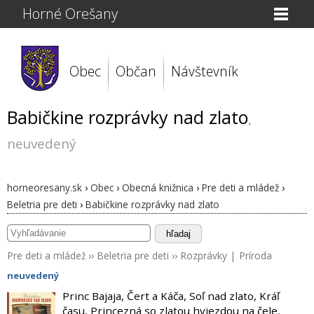
Horné Orešany
Obec
Občan
Návštevník
Babičkine rozprávky nad zlato
,
neuvedený
horneoresany.sk
›
Obec
›
Obecná knižnica
›
Pre deti a mládež
›
Beletria pre deti
›
Babičkine rozprávky nad zlato
hľadaj
Pre deti a mládež
››
Beletria pre deti
››
Rozprávky
|
Príroda
neuvedený
Princ Bajaja, Čert a Káča, Soľ nad zlato, Kráľ
času, Princezná so zlatou hviezdou na čele,