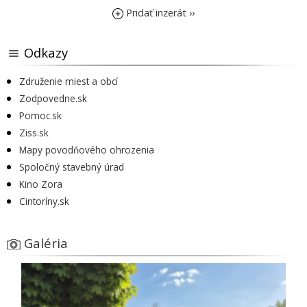
Pridať inzerát ››
Odkazy
Združenie miest a obcí
Zodpovedne.sk
Pomoc.sk
Ziss.sk
Mapy povodňového ohrozenia
Spoločný stavebný úrad
Kino Zora
Cintoríny.sk
Galéria