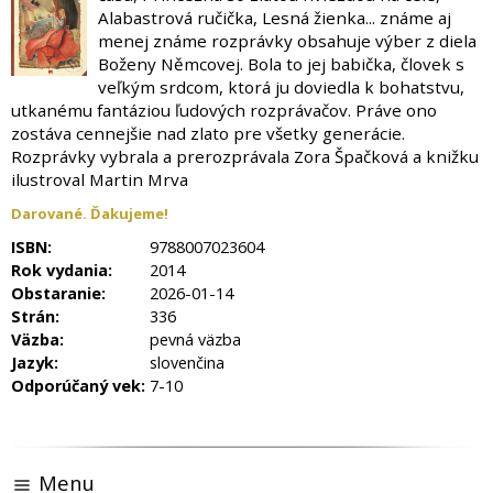
Alabastrová ručička, Lesná žienka... známe aj
menej známe rozprávky obsahuje výber z diela
Boženy Němcovej. Bola to jej babička, človek s
veľkým srdcom, ktorá ju doviedla k bohatstvu,
utkanému fantáziou ľudových rozprávačov. Práve ono
zostáva cennejšie nad zlato pre všetky generácie.
Rozprávky vybrala a prerozprávala Zora Špačková a knižku
ilustroval Martin Mrva
Darované. Ďakujeme!
ISBN:
9788007023604
Rok vydania:
2014
Obstaranie:
2026-01-14
Strán:
336
Väzba:
pevná väzba
Jazyk:
slovenčina
Odporúčaný vek:
7-10
Menu