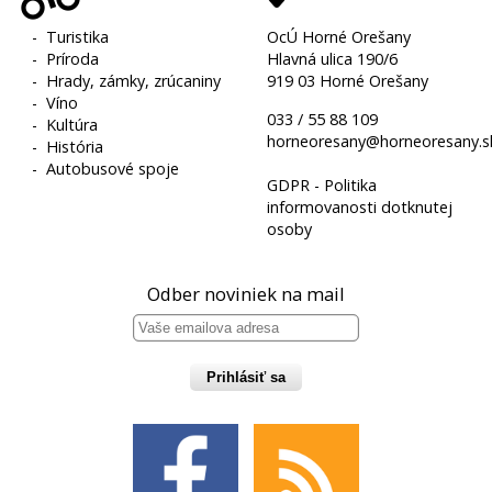
-
Turistika
OcÚ Horné Orešany
-
Príroda
Hlavná ulica 190/6
-
Hrady, zámky, zrúcaniny
919 03 Horné Orešany
-
Víno
033 / 55 88 109
-
Kultúra
horneoresany@horneoresany.s
-
História
-
Autobusové spoje
GDPR - Politika
informovanosti dotknutej
osoby
Odber noviniek na mail
Prihlásiť sa