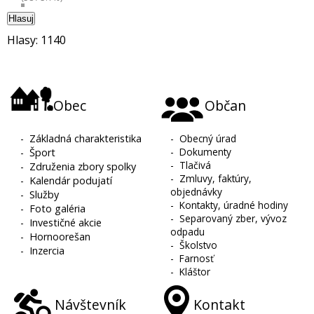
Hlasuj
Hlasy: 1140
Obec
Občan
-
Základná charakteristika
-
Obecný úrad
-
Dokumenty
-
Šport
-
Tlačivá
-
Združenia zbory spolky
-
Zmluvy, faktúry,
-
Kalendár podujatí
objednávky
-
Služby
-
Kontakty, úradné hodiny
-
Foto galéria
-
Separovaný zber, vývoz
-
Investičné akcie
odpadu
-
Hornoorešan
-
Školstvo
-
Inzercia
-
Farnosť
-
Kláštor
Návštevník
Kontakt