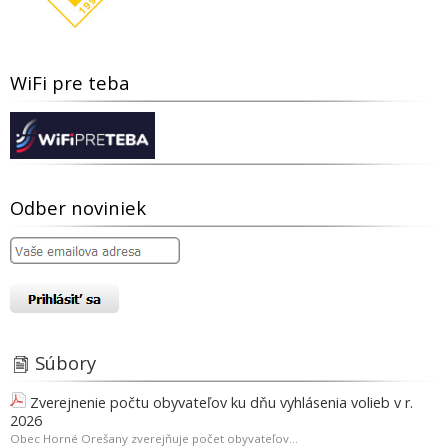
WiFi pre teba
Odber noviniek
Súbory
Zverejnenie počtu obyvateľov ku dňu vyhlásenia volieb v r.
2026
Obec Horné Orešany zverejňuje počet obyvateľov...