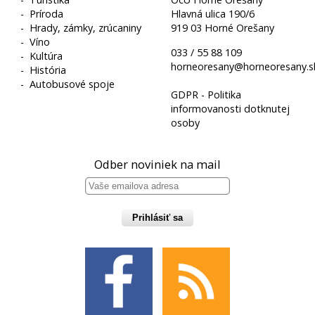
-
Príroda
Hlavná ulica 190/6
-
Hrady, zámky, zrúcaniny
919 03 Horné Orešany
-
Víno
033 / 55 88 109
-
Kultúra
horneoresany@horneoresany.s
-
História
-
Autobusové spoje
GDPR - Politika
informovanosti dotknutej
osoby
Odber noviniek na mail
Prihlásiť sa