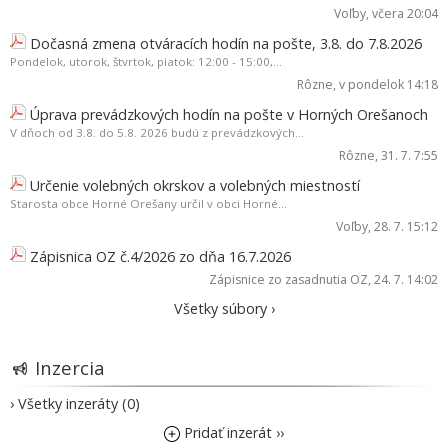
Voľby
, včera 20:04
Dočasná zmena otváracích hodín na pošte, 3.8. do 7.8.2026
Pondelok, utorok, štvrtok, piatok: 12:00 - 15:00,...
Rôzne
, v pondelok 14:18
Úprava prevádzkových hodín na pošte v Horných Orešanoch
V dňoch od 3.8. do 5.8. 2026 budú z prevádzkových...
Rôzne
, 31. 7. 7:55
Určenie volebných okrskov a volebných miestností
Starosta obce Horné Orešany určil v obci Horné...
Voľby
, 28. 7. 15:12
Zápisnica OZ č.4/2026 zo dňa 16.7.2026
Zápisnice zo zasadnutia OZ
, 24. 7. 14:02
Všetky súbory ›
Inzercia
› Všetky inzeráty (0)
Pridať inzerát ››