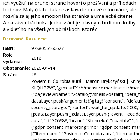
ich využití, na druhej strane hovorí o prežívaní a príhodách
hrdinov. Malý čitateľ tak nezískava len nové informácie, ale
rozvíja sa aj jeho emocionálna stránka a umelecké cítenie.
A na záver hádanka. Jedno z áut je hlavným hrdinom knihy
a vidieť ho na všetkých obrázkoch. Ktoré?
Darované. Ďakujeme!
ISBN:
9788055160627
Rok
2018
vydania:
Obstaranie:
2026-01-14
Strán:
28
Poviem ti: Čo robia autá - Marcin Brykczyński | Knihy z Martinusu window.Martinus={"config":{"track":true,"google":{"tag_manager":{"gtm_id":"GTM-KLQHB7W","gtm_url":"\/\/measure.martinus.sk\/martinustagmanager.js"}},"infinario":{"token":"9c28f6ae-00d0-11f0-90e3-e20fea4fc429","track_ga":true},"algopine":[]},"country_postage_zones":[],"newrelic":{"pageViewName":"\/catalog\/shells\/detail"},"beta_tester":{"aiReviewSummary":true,"fasterQueries":true,"isicCz":true},"default_store":""};window.dataLayer = window.dataLayer || [];function gtag() { dataLayer.push(arguments);}gtag("consent", "default", { ad_storage: "denied", ad_user_data: "denied", ad_personalization: "denied", analytics_storage: "denied", functionality_storage: "denied", personalization_storage: "denied", security_storage: "granted", wait_for_update: 2000,});gtag("set", "ads_data_redaction", true);window.dataLayer = window.dataLayer || [];dataLayer.push([]);dataLayer.push({"event":"eec.detail","ecomm_prodid":306988,"ecomm_totalvalue":9.9,"ecomm_pagetype":"product","ecommerce":{"detail":{"products":[{"name":"Poviem ti Co robia auta","id":306988,"brand":"Stonozka","quantity":1,"category":"Ostatne","availability":"vypredane","price":9.9,"price_base":9.43,"discount":0,"rating_count":9,"rating_avg":4.8,"top":"","is_stub":false}]}}},{"reader_profile":false},{"gdpr_consent_marketing":"no","gdpr_consent_marketing_version":2},{"event":"gtm.experiment","name":"product_detail_llm_recommender_2","variant":"llm"},{"event":"gtm.view_item","ecommerce":{"funnel":"ecommerce","items":[{"item_name":"Poviem ti Co robia auta","item_author":"Marcin Brykczynski","item_id":950399,"item_shell_id":950399,"item_variant":306988,"price":9.43,"currency":"EUR","discount":0,"discount_percentual":0,"item_binding":"","item_brand":"Stonozka","item_category":"Knihy","item_category2":"Pre deti a ml\u00e1de\u017e","item_category3":"Nau\u010dn\u00e9 knihy","item_category4":"","item_availability":"vypredane","item_language":"slovensky","item_rating":4.8,"item_serie":"","item_type":"kniha","quantity":1,"location_id":null,"product_quality":"new","is_stub":false}]}},{"content_group":"e-shop","content_group_2":"detail","content_group_3":""});window.infinarioQueue=[];function initInfinario() { infinario.start([]); Martinus.Tracking.playObject(infinario, window.infinarioQueue||[]); } window._evntsdk=window._evntsdk||[];_evntsdk.push(["init",{"orgId":"1043343971952428062","channel":"martinus.sk","uId":"jWQVb0yX2amTq0UMPahmeA.1777488570"}],["sendCart",{"cart":[]}]);_evntsdk.push(["sendPageView",{"page":"ProductPage","pid":"306988"}]); window.myApp = window.myApp || {}; window.myApp.selectLanguage = 'sk' if (!window.ga) { window.ga = function() {}; } input[name="q"]::placeholder { font-size: 14px; } .customer-catalog-items .product__action { min-height: 43px; } .dropdown--arrowhead.dropdown--account { right: 0; } @media (max-width: 1024px) { .dropdown--arrowhead.dropdown--account { left: calc(100% - 210px); } .offcanvas-body .tab-nav__content--link { border: none; } } img[src^="//helpdesk.martinus.sk"], .tf-v1-popover { z-index: 1490 !important; } .tf-v1-popov