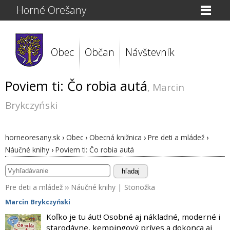
Horné Orešany
Obec
Občan
Návštevník
Poviem ti: Čo robia autá
, Marcin
Brykczyński
horneoresany.sk
›
Obec
›
Obecná knižnica
›
Pre deti a mládež
›
Náučné knihy
›
Poviem ti: Čo robia autá
hľadaj
Pre deti a mládež
››
Náučné knihy
|
Stonožka
Marcin Brykczyński
Koľko je tu áut! Osobné aj nákladné, moderné i
starodávne, kempingový príves a dokonca aj