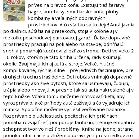
príves na prevoz koňa. Existujú tiež žeriavy,
bagre, autobusy, smetiarske autá, pluhy,
kombajny a veľa iných dopravných
prostriedkov. A čo všetko sa tu deje! Autá jazdia
po diaľnici, súťažia na pretekoch, stoja v kolóne aj v
niekoľkoposchodovej parkovacej garáži. Ďalšie dopravné
prostriedky pracujú na poli alebo na stavbe, odhŕňajú
sneh a pomáhajú kocúrovi zliezť zo stromu. Deti vo veku 2
– 6 rokov, ktorým je táto kniha určená, rady skúmajú
okolie. Zaujímajú ich aj autá a stroje. Veľké, hlučné,
komplikované, rýchle, silné – pre jedných fascinujúce, pre
druhých trochu strašidelné. Deti občas vnímajú dopravné
prostriedky ako živé bytosti, ktoré sa usmievajú, čudujú,
trápia alebo hnevajú. A presne tak sú autá nakreslené aj v
tejto knižke. Vďaka tomu môžeme motivovať dieťa, aby
vyrozprávalo, aké príhody autá zažívajú a čo vyjadruje ich
mimika. Spoločne môžeme vyriešiť veršované hádanky.
Rozprávanie o udalostiach, pocitoch a ich príčinách
pomáha rozvíjať reč, podporuje fantáziu, trénuje empatiu a
schopnosť tvorivo riešiť problémy. Kniha na jednej strane
ponúka informácie o zložení dopravných prostriedkov a o