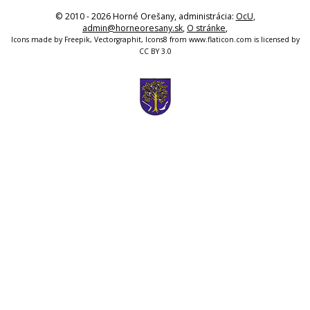
© 2010 - 2026 Horné Orešany, administrácia:
OcU
,
admin@horneoresany.sk
,
O stránke
,
Icons made by
Freepik
,
Vectorgraphit
,
Icons8
from
www.flaticon.com
is licensed by
CC BY 3.0