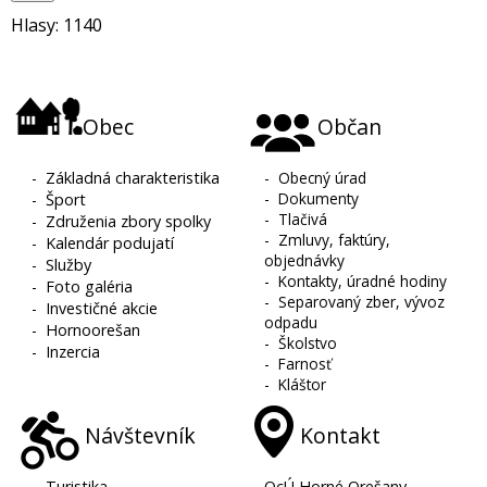
Hlasy: 1140
Obec
Občan
-
Základná charakteristika
-
Obecný úrad
-
Dokumenty
-
Šport
-
Tlačivá
-
Združenia zbory spolky
-
Zmluvy, faktúry,
-
Kalendár podujatí
objednávky
-
Služby
-
Kontakty, úradné hodiny
-
Foto galéria
-
Separovaný zber, vývoz
-
Investičné akcie
odpadu
-
Hornoorešan
-
Školstvo
-
Inzercia
-
Farnosť
-
Kláštor
Návštevník
Kontakt
-
Turistika
OcÚ Horné Orešany