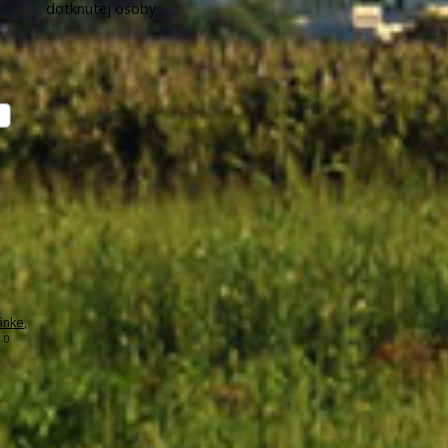
dotknutej osoby
ánke
,
.0