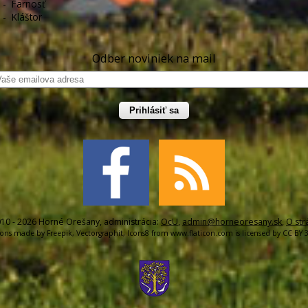
-
Farnosť
-
Kláštor
Odber noviniek na mail
Prihlásiť sa
10 - 2026 Horné Orešany, administrácia:
OcU
,
admin@horneoresany.sk
,
O str
cons made by
Freepik
,
Vectorgraphit
,
Icons8
from
www.flaticon.com
is licensed by
CC BY 3