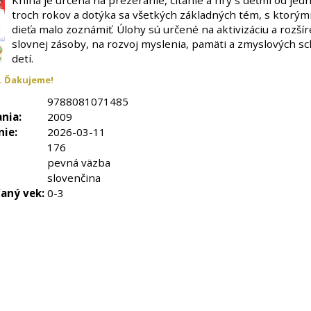
Kniha je určená na prezeranie, čítanie a hry s deťmi od jed
troch rokov a dotýka sa všetkých základných tém, s ktorými
dieťa malo zoznámiť. Úlohy sú určené na aktivizáciu a rozšír
slovnej zásoby, na rozvoj myslenia, pamäti a zmyslových s
detí.
. Ďakujeme!
9788081071485
nia:
2009
nie:
2026-03-11
176
pevná väzba
slovenčina
aný vek:
0-3