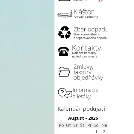
Kalendár podujatí
August - 2026
Po
Ut
St
Št
Pi
So
Ne
1
2