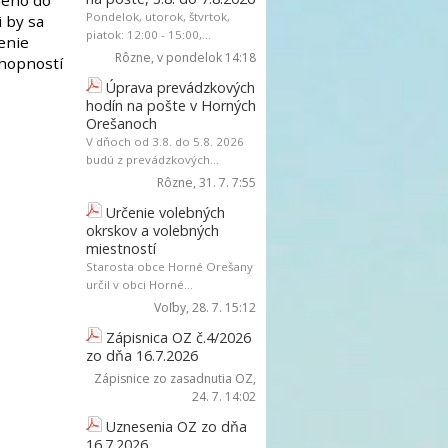
ného do
Pondelok, utorok, štvrtok,
 by sa
piatok: 12:00 - 15:00,...
enie
Rôzne
, v pondelok 14:18
chopností
Úprava prevádzkových
hodín na pošte v Horných
Orešanoch
V dňoch od 3.8. do 5.8. 2026
budú z prevádzkových...
Rôzne
, 31. 7. 7:55
Určenie volebných
okrskov a volebných
miestností
Starosta obce Horné Orešany
určil v obci Horné...
Voľby
, 28. 7. 15:12
Zápisnica OZ č.4/2026
zo dňa 16.7.2026
Zápisnice zo zasadnutia OZ
,
24. 7. 14:02
Uznesenia OZ zo dňa
16.7.2026