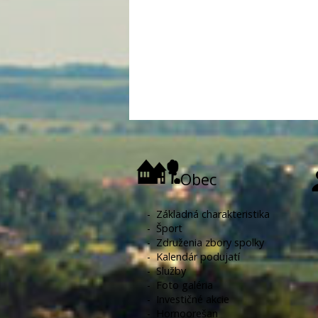
Obec
-
Základná charakteristika
-
Šport
-
Združenia zbory spolky
-
Kalendár podujatí
-
Služby
-
Foto galéria
-
Investičné akcie
-
Hornoorešan