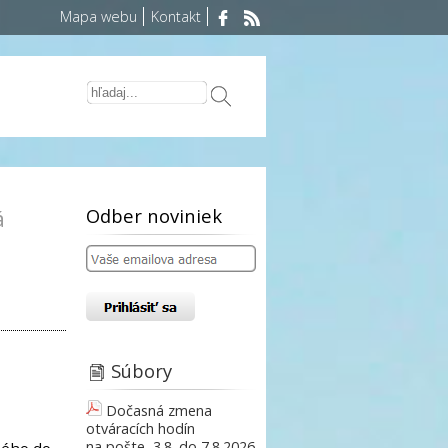
Mapa webu
Kontakt
Odber noviniek
á
Súbory
Dočasná zmena
otváracích hodín
na pošte, 3.8. do 7.8.2026