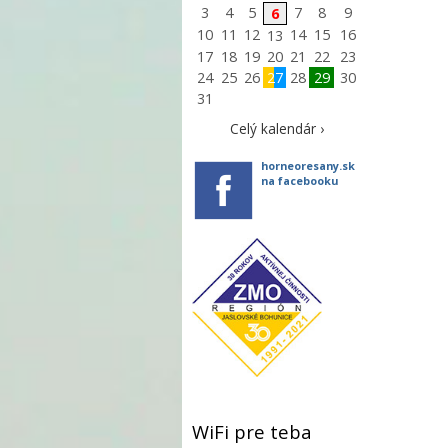
3
4
5
7
8
9
6
10
11
12
14
15
16
13
17
18
19
20
21
22
23
24
25
26
27
28
29
30
31
Celý kalendár ›
horneoresany.sk
na facebooku
WiFi pre teba