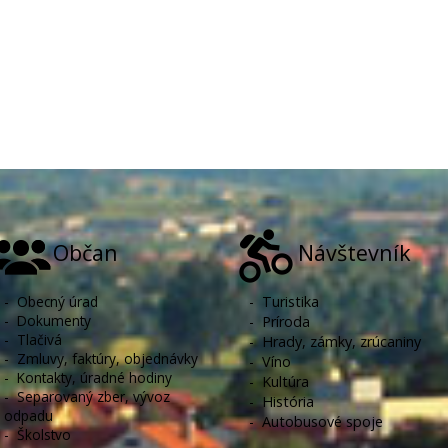
Občan
Návštevník
-
Obecný úrad
-
Turistika
-
Dokumenty
-
Príroda
-
Tlačivá
-
Hrady, zámky, zrúcaniny
-
Zmluvy, faktúry, objednávky
-
Víno
-
Kontakty, úradné hodiny
-
Kultúra
-
Separovaný zber, vývoz
-
História
odpadu
-
Autobusové spoje
-
Školstvo