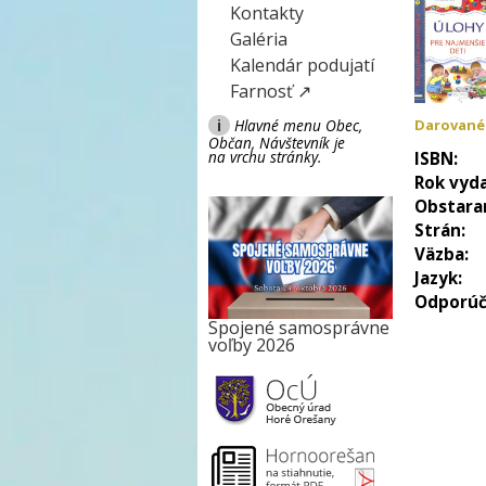
Kontakty
Galéria
Kalendár podujatí
Farnosť ↗
i
Hlavné menu Obec,
Darované
Občan, Návštevník je
na vrchu stránky.
ISBN:
Rok vyda
Obstara
Strán:
Väzba:
Jazyk:
Odporúč
Spojené samosprávne
voľby 2026