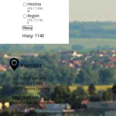
História
(89 / 7.8%)
Región
(58 / 5.1%)
Hlasuj
Hlasy: 1140
Kontakt
OcÚ Horné Orešany
Hlavná ulica 190/6
919 03 Horné Orešany
033 / 55 88 109
horneoresany@horneoresany.sk
GDPR - Politika informovanosti