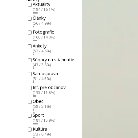
Aktuality
(184 / 16.1%)
Články
(56 / 4.9%)
Fotografie
(160 / 14.0%)
Ankety
(52 / 4.6%)
Súbory na stiahnutie
(43 / 3.8%)
Samospráva
(51 / 4.5%)
Inf. pre občanov
(135 / 11.8%)
Obec
(58 / 5.1%)
Šport
(181 / 15.9%)
Kultúra
(73 / 6.4%)