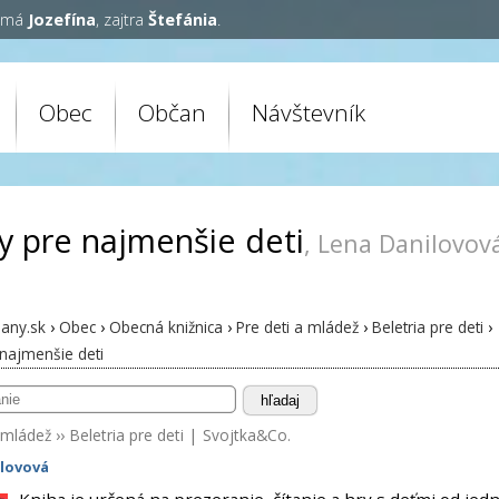
y má
Jozefína
, zajtra
Štefánia
.
Obec
Občan
Návštevník
y pre najmenšie deti
, Lena Danilovov
any.sk
›
Obec
›
Obecná knižnica
›
Pre deti a mládež
›
Beletria pre deti
›
 najmenšie deti
hľadaj
 mládež
››
Beletria pre deti
|
Svojtka&Co.
lovová