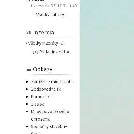
Uznesenia OZ
, 17. 7. 11:49
Všetky súbory ›
Inzercia
› Všetky inzeráty (0)
Pridať inzerát ››
Odkazy
Združenie miest a obcí
Zodpovedne.sk
Pomoc.sk
Ziss.sk
Mapy povodňového
ohrozenia
Spoločný stavebný
úrad