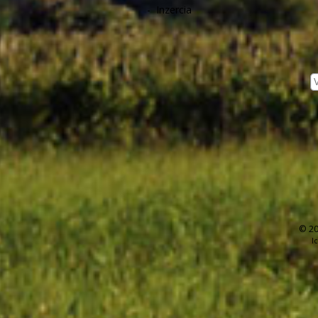
-
Inzercia
© 20
I