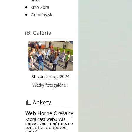
Kino Zora
Cintoríny.sk
Galéria
Stavanie mája 2024
Všetky fotogalérie ›
Ankety
Web Horné Orešany
Ktorá časť webu Vás
najviac zaujíma? (možno
označiť viac odpovedí
naraz)