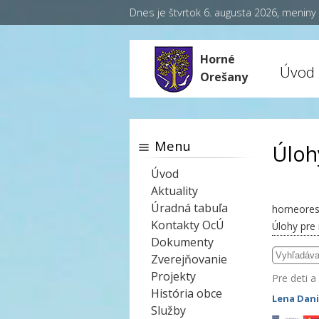
Dnes je štvrtok 6. augusta 2026, menin
Horné
Úvod
Orešany
Menu
Úloh
Úvod
Aktuality
Úradná tabuľa
horneores
Kontakty OcÚ
Úlohy pre
Dokumenty
Zverejňovanie
Projekty
Pre deti a
História obce
Lena Dani
Služby