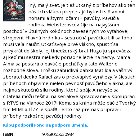
iný, malý svet. Je tiež utkaný z príbehov ako ten
náš. Ich vlákna prepletajú bytosti s ôsmimi
nohami a štyrmi očami – pavúky. Pavúčia
rodinka Websterovcov žije na najvyššom
poschodí v útulných kokónoch zavesených vo výťahovej
strojovni. Hlavná hrdinka – šesťročná pavúčica Lili sa toho
musí veľa naučiť. Utkať svoje prvé vlákno, spustiť sa
prvýkrát do školy. Jej tínedžerský brat Hugo ju sprevádza,
aj keď mu sestra niekedy poriadne lezie na nervy. Mama
Alma sa postará o pavúčie pochúťky a tato Walter o
rozhodné slová. Trošku zábudlivá babka Matilda a vášnivý
zberateľ dedko Rafael zas o prekvapivé vynálezy. V šiestich
príbehoch objavíme nielen pevnosť pavúčieho vlákna, ale
najmä skutočnú silu rodiny, ktorú spája.A navyše sa
čitatelia môžu tešiť aj na seriálové spracovanie v spolupráci
s RTVS na Vianoce 2017! Komu sa kniha môže páčiť: Tvorivý
tím MIMI a LÍZY je späť!!! Tento raz pre nás pripravili
príbehy rozkošnej pavúčej rodinky!
Kúpu podporil Fond na podporu umenia.
ISBN:
9788055630984