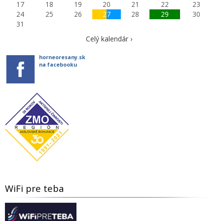
17
18
19
20
21
22
23
24
25
26
27
28
29
30
31
Celý kalendár ›
horneoresany.sk
na facebooku
WiFi pre teba