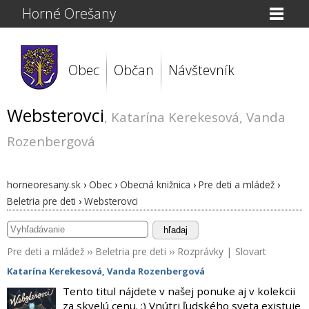
Horné Orešany
Obec
Občan
Návštevník
Websterovci
, Katarína Kerekesová, Vanda
Rozenbergová
horneoresany.sk
›
Obec
›
Obecná knižnica
›
Pre deti a mládež
›
Beletria pre deti
›
Websterovci
hľadaj
Pre deti a mládež
››
Beletria pre deti
››
Rozprávky
|
Slovart
Katarína Kerekesová
,
Vanda Rozenbergová
Tento titul nájdete v našej ponuke aj v kolekcii
za skvelú cenu. :) Vnútri ľudského sveta existuje