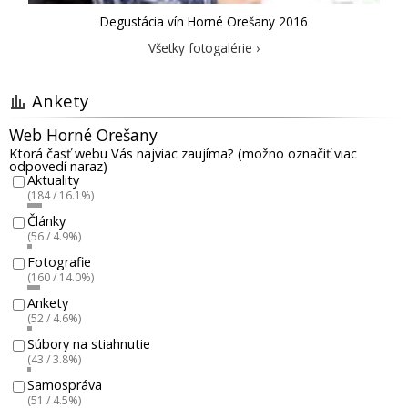
Degustácia vín Horné Orešany 2016
Všetky fotogalérie ›
Ankety
Web Horné Orešany
Ktorá časť webu Vás najviac zaujíma? (možno označiť viac
odpovedí naraz)
Aktuality
(184 / 16.1%)
Články
(56 / 4.9%)
Fotografie
(160 / 14.0%)
Ankety
(52 / 4.6%)
Súbory na stiahnutie
(43 / 3.8%)
Samospráva
(51 / 4.5%)