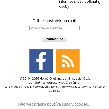
informovanosti dotknutej
osoby
Odber noviniek na mail
Prihlásiť sa
© 2010 - 2026 Horné Orešany, administrácia:
OcU
,
admin@horneoresany.sk
,
O stránke
,
Icons made by
Freepik
,
Vectorgraphit
,
Icons8
from
www.flaticon.com
is licensed by
CC BY 3.0
Táto webstránka používa súbory cookies.