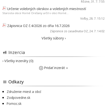
Rôzne
, 31. 7. 7:55
Určenie volebných okrskov a volebných miestností
Starosta obce Horné Orešany určil v obci Horné...
Voľby
, 28. 7. 15:12
Zápisnica OZ č.4/2026 zo dňa 16.7.2026
Zápisnice zo zasadnutia OZ
, 24. 7. 14:02
Všetky súbory ›
Inzercia
› Všetky inzeráty (0)
Pridať inzerát ››
Odkazy
Združenie miest a obcí
Zodpovedne.sk
Pomoc.sk