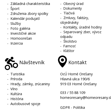
-
Základná charakteristika
-
Obecný úrad
-
Dokumenty
-
Šport
-
Tlačivá
-
Združenia zbory spolky
-
Zmluvy, faktúry,
-
Kalendár podujatí
objednávky
-
Služby
-
Kontakty, úradné hodiny
-
Foto galéria
-
Separovaný zber, vývoz
-
Investičné akcie
odpadu
-
Hornoorešan
-
Školstvo
-
Inzercia
-
Farnosť
-
Kláštor
Návštevník
Kontakt
-
Turistika
OcÚ Horné Orešany
-
Príroda
Hlavná ulica 190/6
-
Hrady, zámky, zrúcaniny
919 03 Horné Orešany
-
Víno
033 / 55 88 109
-
Kultúra
horneoresany@horneoresany.s
-
História
-
Autobusové spoje
GDPR - Politika