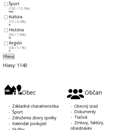
Šport
(181 / 15.9%)
Kultúra
(73 / 6.4%)
História
(89 / 7.8%)
Región
(58 / 5.1%)
Hlasuj
Hlasy: 1140
Obec
Občan
-
Základná charakteristika
-
Obecný úrad
-
Dokumenty
-
Šport
-
Tlačivá
-
Združenia zbory spolky
-
Zmluvy, faktúry,
-
Kalendár podujatí
objednávky
-
Služby