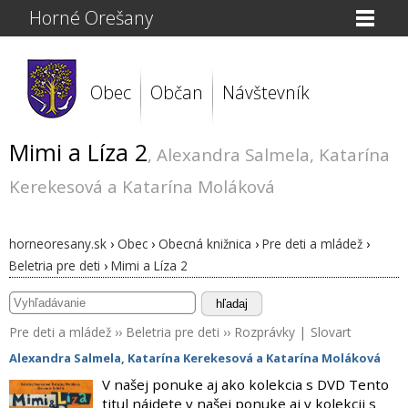
Horné Orešany
Obec
Občan
Návštevník
Mimi a Líza 2
, Alexandra Salmela, Katarína
Kerekesová a Katarína Moláková
horneoresany.sk
›
Obec
›
Obecná knižnica
›
Pre deti a mládež
›
Beletria pre deti
›
Mimi a Líza 2
hľadaj
Pre deti a mládež
››
Beletria pre deti
››
Rozprávky
|
Slovart
Alexandra Salmela, Katarína Kerekesová a Katarína Moláková
V našej ponuke aj ako kolekcia s DVD Tento
titul nájdete v našej ponuke aj v kolekcii s