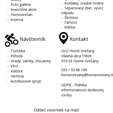
-
Kontakty, úradné hodiny
-
Foto galéria
-
Separovaný zber, vývoz
-
Investičné akcie
odpadu
-
Hornoorešan
-
Školstvo
-
Inzercia
-
Farnosť
-
Kláštor
Návštevník
Kontakt
-
Turistika
OcÚ Horné Orešany
-
Príroda
Hlavná ulica 190/6
-
Hrady, zámky, zrúcaniny
919 03 Horné Orešany
-
Víno
033 / 55 88 109
-
Kultúra
horneoresany@horneoresany.s
-
História
-
Autobusové spoje
GDPR - Politika
informovanosti dotknutej
osoby
Odber noviniek na mail