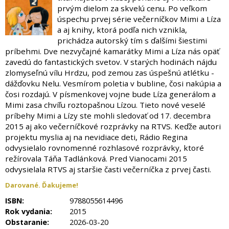
prvým dielom za skvelú cenu. Po veľkom
úspechu prvej série večerníčkov Mimi a Líza
a aj knihy, ktorá podľa nich vznikla,
prichádza autorský tím s ďalšími šiestimi
príbehmi. Dve nezvyčajné kamarátky Mimi a Líza nás opäť
zavedú do fantastických svetov. V starých hodinách nájdu
zlomyseľnú vílu Hrdzu, pod zemou zas úspešnú atlétku -
dážďovku Nelu. Vesmírom poletia v bubline, čosi nakúpia a
čosi rozdajú. V písmenkovej vojne bude Líza generálom a
Mimi zasa chvíľu roztopašnou Lízou. Tieto nové veselé
príbehy Mimi a Lízy ste mohli sledovať od 17. decembra
2015 aj ako večerníčkové rozprávky na RTVS. Keďže autori
projektu myslia aj na nevidiace deti, Rádio Regina
odvysielalo rovnomenné rozhlasové rozprávky, ktoré
režírovala Táňa Tadlánková. Pred Vianocami 2015
odvysielala RTVS aj staršie časti večerníčka z prvej časti.
Darované. Ďakujeme!
ISBN:
9788055614496
Rok vydania:
2015
Obstaranie:
2026-03-20