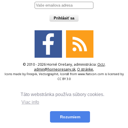
Prihlásiť sa
© 2010 - 2026 Horné Orešany, administrácia:
OcU
,
admin@horneoresany.sk
,
O stránke
,
Icons made by
Freepik
,
Vectorgraphit
,
Icons8
from
www.flaticon.com
is licensed by
CC BY 3.0
Táto webstránka používa súbory cookies.
Viac info
Rozumiem