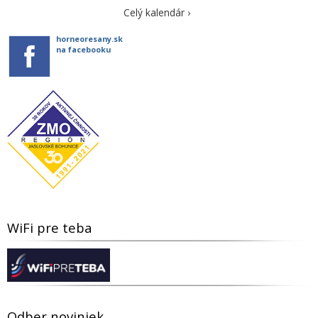
Celý kalendár ›
horneoresany.sk
na facebooku
WiFi pre teba
Odber noviniek