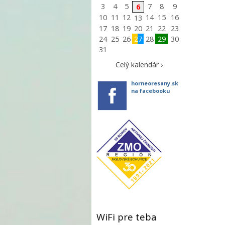
3
4
5
7
8
9
6
10
11
12
14
15
16
13
17
18
19
20
21
22
23
24
25
26
27
28
29
30
31
Celý kalendár ›
horneoresany.sk
na facebooku
WiFi pre teba