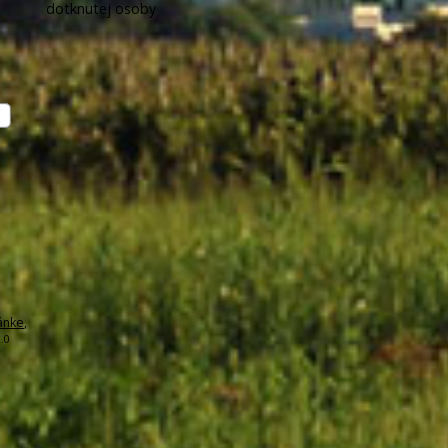
dotknutej osoby
ánke
,
.0