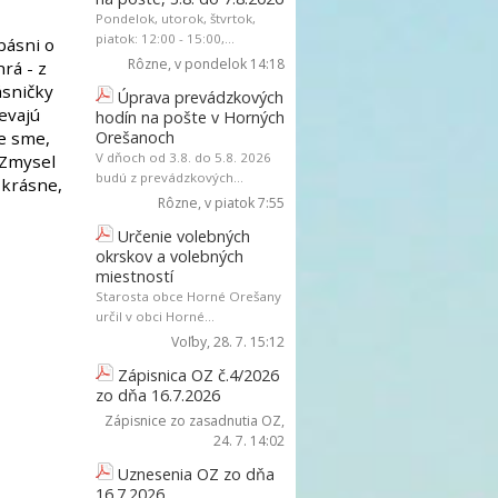
Pondelok, utorok, štvrtok,
piatok: 12:00 - 15:00,...
 básni o
Rôzne
, v pondelok 14:18
rá - z
ásničky
Úprava prevádzkových
evajú
hodín na pošte v Horných
ve sme,
Orešanoch
V dňoch od 3.8. do 5.8. 2026
. Zmysel
budú z prevádzkových...
 krásne,
Rôzne
, v piatok 7:55
Určenie volebných
okrskov a volebných
miestností
Starosta obce Horné Orešany
určil v obci Horné...
Voľby
, 28. 7. 15:12
Zápisnica OZ č.4/2026
zo dňa 16.7.2026
Zápisnice zo zasadnutia OZ
,
24. 7. 14:02
Uznesenia OZ zo dňa
16.7.2026