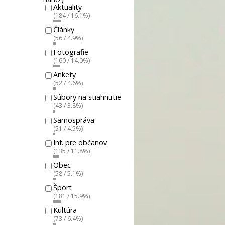
Aktuality
(184 / 16.1%)
Články
(56 / 4.9%)
Fotografie
(160 / 14.0%)
Ankety
(52 / 4.6%)
Súbory na stiahnutie
(43 / 3.8%)
Samospráva
(51 / 4.5%)
Inf. pre občanov
(135 / 11.8%)
Obec
(58 / 5.1%)
Šport
(181 / 15.9%)
Kultúra
(73 / 6.4%)