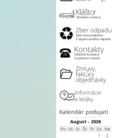
Kalendár podujatí
August - 2026
Po
Ut
St
Št
Pi
So
Ne
1
2