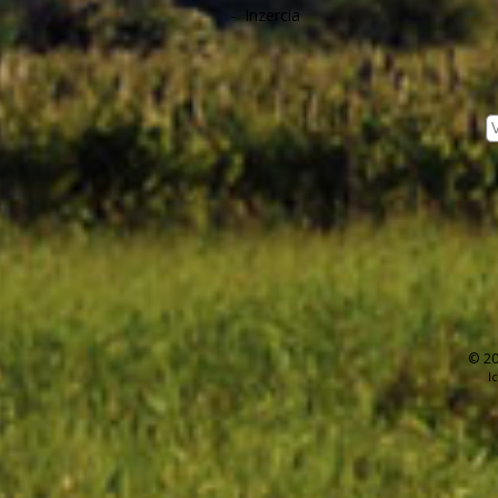
-
Inzercia
© 20
I