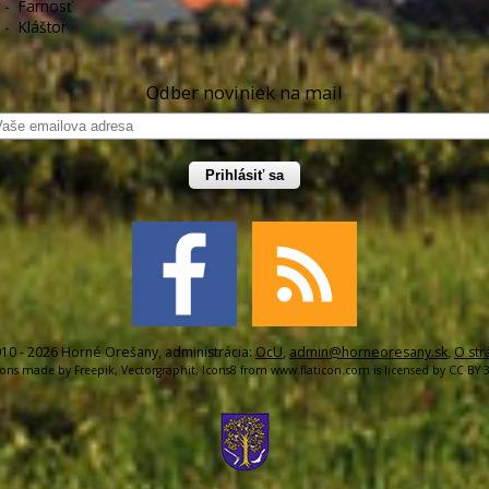
-
Farnosť
-
Kláštor
Odber noviniek na mail
Prihlásiť sa
10 - 2026 Horné Orešany, administrácia:
OcU
,
admin@horneoresany.sk
,
O str
cons made by
Freepik
,
Vectorgraphit
,
Icons8
from
www.flaticon.com
is licensed by
CC BY 3