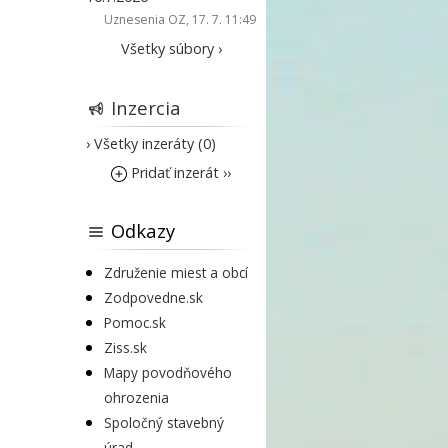
Uznesenia OZ
, 17. 7. 11:49
Všetky súbory ›
Inzercia
› Všetky inzeráty (0)
Pridať inzerát ››
Odkazy
Združenie miest a obcí
Zodpovedne.sk
Pomoc.sk
Ziss.sk
Mapy povodňového
ohrozenia
Spoločný stavebný
úrad