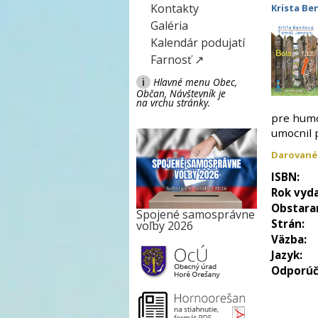
Kontakty
Krista Be
Galéria
Kalendár podujatí
Farnosť ↗
i
Hlavné menu Obec,
Občan, Návštevník je
na vrchu stránky.
pre humor
umocnil p
Darované
ISBN:
Rok vyda
Obstara
Spojené samosprávne
Strán:
voľby 2026
Väzba:
Jazyk:
Odporúč