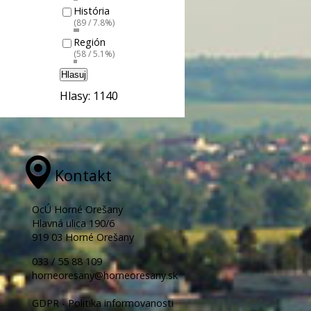
História
(89 / 7.8%)
Región
(58 / 5.1%)
Hlasuj
Hlasy: 1140
Kontakt
OcÚ Horné Orešany
Hlavná ulica 190/6
919 03 Horné Orešany
033 / 55 88 109
horneoresany@horneoresany.sk
GDPR - Politika informovanosti