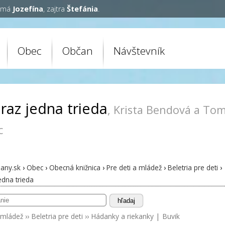
y má
Jozefína
, zajtra
Štefánia
.
Obec
Občan
Návštevník
 raz jedna trieda
, Krista Bendová a To
c
any.sk
›
Obec
›
Obecná knižnica
›
Pre deti a mládež
›
Beletria pre deti
›
edna trieda
hľadaj
 mládež
››
Beletria pre deti
››
Hádanky a riekanky
|
Buvik