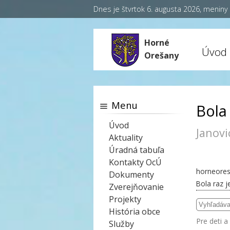
Dnes je štvrtok 6. augusta 2026, menin
Horné
Úvod
Orešany
Menu
Bola
Úvod
Janovi
Aktuality
Úradná tabuľa
Kontakty OcÚ
horneores
Dokumenty
Bola raz j
Zverejňovanie
Projekty
História obce
Pre deti a
Služby