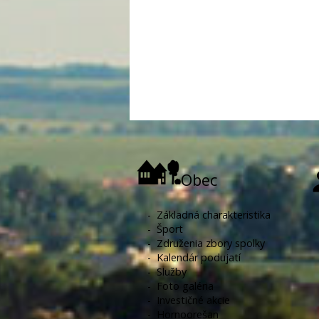
Obec
-
Základná charakteristika
-
Šport
-
Združenia zbory spolky
-
Kalendár podujatí
-
Služby
-
Foto galéria
-
Investičné akcie
-
Hornoorešan