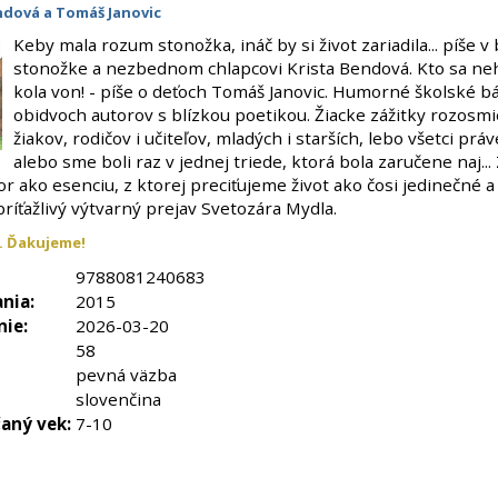
ndová a Tomáš Janovic
Keby mala rozum stonožka, ináč by si život zariadila... píše v
stonožke a nezbednom chlapcovi Krista Bendová. Kto sa neh
kola von! - píše o deťoch Tomáš Janovic. Humorné školské b
obidvoch autorov s blízkou poetikou. Žiacke zážitky rozosmi
žiakov, rodičov i učiteľov, mladých i starších, lebo všetci prá
alebo sme boli raz v jednej triede, ktorá bola zaručene naj..
 ako esenciu, z ktorej preciťujeme život ako čosi jedinečné a
ríťažlivý výtvarný prejav Svetozára Mydla.
. Ďakujeme!
9788081240683
nia:
2015
nie:
2026-03-20
58
pevná väzba
slovenčina
aný vek:
7-10