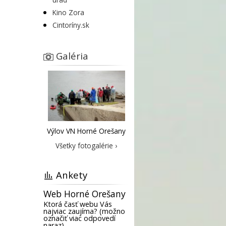
Kino Zora
Cintoríny.sk
Galéria
Výlov VN Horné Orešany
Všetky fotogalérie ›
Ankety
Web Horné Orešany
Ktorá časť webu Vás
najviac zaujíma? (možno
označiť viac odpovedí
naraz)