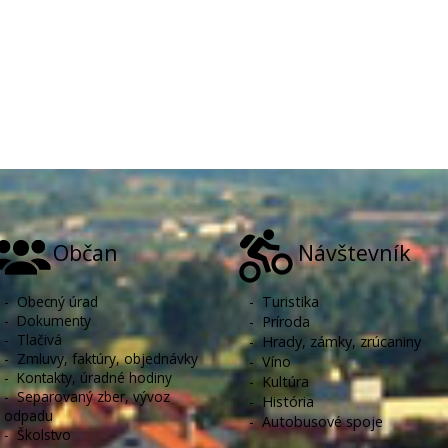
Občan
Návštevník
-
Obecný úrad
-
Turistika
-
Dokumenty
-
Príroda
-
Tlačivá
-
Hrady, zámky, zrúcaniny
-
Zmluvy, faktúry, objednávky
-
Víno
-
Kontakty, úradné hodiny
-
Kultúra
-
Separovaný zber, vývoz
-
História
odpadu
-
Autobusové spoje
-
Školstvo