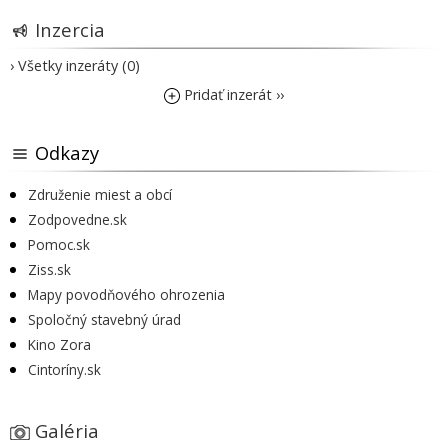
Inzercia
› Všetky inzeráty (0)
Pridať inzerát ››
Odkazy
Združenie miest a obcí
Zodpovedne.sk
Pomoc.sk
Ziss.sk
Mapy povodňového ohrozenia
Spoločný stavebný úrad
Kino Zora
Cintoríny.sk
Galéria