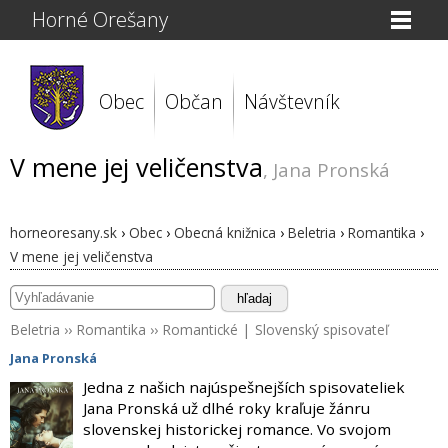
Horné Orešany
Obec
Občan
Návštevník
V mene jej veličenstva
, Jana Pronská
horneoresany.sk
›
Obec
›
Obecná knižnica
›
Beletria
›
Romantika
›
V mene jej veličenstva
hľadaj
Beletria
››
Romantika
››
Romantické
|
Slovenský spisovateľ
Jana Pronská
Jedna z našich najúspešnejších spisovateliek
Jana Pronská už dlhé roky kraľuje žánru
slovenskej historickej romance. Vo svojom