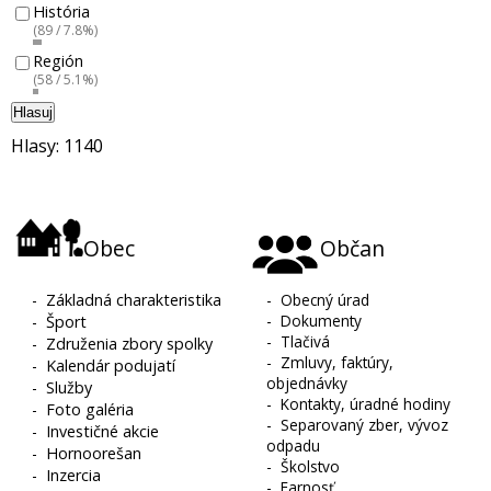
História
(89 / 7.8%)
Región
(58 / 5.1%)
Hlasuj
Hlasy: 1140
Obec
Občan
-
Základná charakteristika
-
Obecný úrad
-
Dokumenty
-
Šport
-
Tlačivá
-
Združenia zbory spolky
-
Zmluvy, faktúry,
-
Kalendár podujatí
objednávky
-
Služby
-
Kontakty, úradné hodiny
-
Foto galéria
-
Separovaný zber, vývoz
-
Investičné akcie
odpadu
-
Hornoorešan
-
Školstvo
-
Inzercia
-
Farnosť