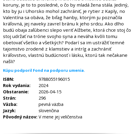
koruny, je to to posledné, o čo by mladá žena stála. Jediný,
kto by ju i Uhorsko mohol zachrániť, je rytier z Kaply, no
Valentína sa obáva, že biľag hanby, ktorým ju poznačila
kráľovná, jej naveky zavrel bránu k jeho srdcu. Ako dlho
budú obaja zaľúbenci slepo veriť Alžbete, ktorá chce stoj čo
stoj udržať na tróne svojho syna a neváha kvôli tomu
obetovať všetko a všetkých? Podarí sa im ustrážiť temné
tajomstvo zrodené z klamstiev a intríg a zachrániť
kráľovstvo, vlastnú budúcnosť i lásku, ktorú tak nečakane
našli?
Kúpu podporil Fond na podporu umenia.
ISBN:
9788055196015
Rok vydania:
2024
Obstaranie:
2026-04-15
Strán:
296
Väzba:
pevná väzba
Jazyk:
slovenčina
Pôvodný názov:
V mene jej veličenstva