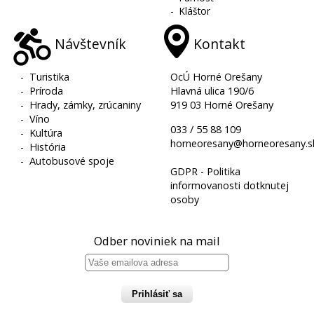
-
Kláštor
Návštevník
Kontakt
-
Turistika
OcÚ Horné Orešany
-
Príroda
Hlavná ulica 190/6
-
Hrady, zámky, zrúcaniny
919 03 Horné Orešany
-
Víno
033 / 55 88 109
-
Kultúra
horneoresany@horneoresany.s
-
História
-
Autobusové spoje
GDPR - Politika
informovanosti dotknutej
osoby
Odber noviniek na mail
Prihlásiť sa