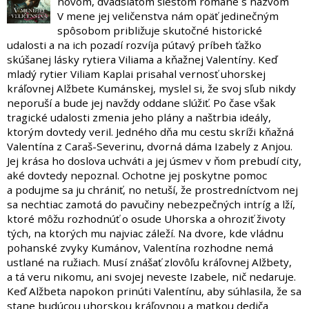
novom, dvadsiatom šiestom románe s názvom
V mene jej veličenstva nám opäť jedinečným
spôsobom približuje skutočné historické
udalosti a na ich pozadí rozvíja pútavý príbeh ťažko
skúšanej lásky rytiera Viliama a kňažnej Valentíny. Keď
mladý rytier Viliam Kaplai prisahal vernosť uhorskej
kráľovnej Alžbete Kumánskej, myslel si, že svoj sľub nikdy
neporuší a bude jej navždy oddane slúžiť. Po čase však
tragické udalosti zmenia jeho plány a naštrbia ideály,
ktorým dovtedy veril. Jedného dňa mu cestu skríži kňažná
Valentína z Caraš-Severinu, dvorná dáma Izabely z Anjou.
Jej krása ho doslova uchváti a jej úsmev v ňom prebudí city,
aké dovtedy nepoznal. Ochotne jej poskytne pomoc
a podujme sa ju chrániť, no netuší, že prostredníctvom nej
sa nechtiac zamotá do pavučiny nebezpečných intríg a lží,
ktoré môžu rozhodnúť o osude Uhorska a ohroziť životy
tých, na ktorých mu najviac záleží. Na dvore, kde vládnu
pohanské zvyky Kumánov, Valentína rozhodne nemá
ustlané na ružiach. Musí znášať zlovôľu kráľovnej Alžbety,
a tá veru nikomu, ani svojej neveste Izabele, nič nedaruje.
Keď Alžbeta napokon prinúti Valentínu, aby súhlasila, že sa
stane budúcou uhorskou kráľovnou a matkou dediča