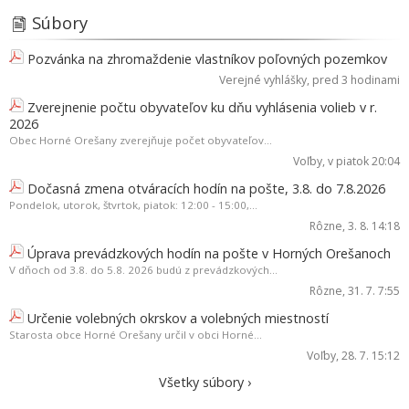
Súbory
Pozvánka na zhromaždenie vlastníkov poľovných pozemkov
Verejné vyhlášky
, pred 3 hodinami
Zverejnenie počtu obyvateľov ku dňu vyhlásenia volieb v r.
2026
Obec Horné Orešany zverejňuje počet obyvateľov...
Voľby
, v piatok 20:04
Dočasná zmena otváracích hodín na pošte, 3.8. do 7.8.2026
Pondelok, utorok, štvrtok, piatok: 12:00 - 15:00,...
Rôzne
, 3. 8. 14:18
Úprava prevádzkových hodín na pošte v Horných Orešanoch
V dňoch od 3.8. do 5.8. 2026 budú z prevádzkových...
Rôzne
, 31. 7. 7:55
Určenie volebných okrskov a volebných miestností
Starosta obce Horné Orešany určil v obci Horné...
Voľby
, 28. 7. 15:12
Všetky súbory ›