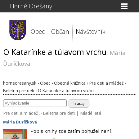
Horné Orešany
Obec
Občan
Návštevník
O Katarínke a túlavom vrchu
, Mária
Ďuríčková
horneoresany.sk
›
Obec
›
Obecná knižnica
›
Pre deti a mládež
›
Beletria pre deti
›
O Katarínke a túlavom vrchu
hľadaj
Pre deti a mládež
››
Beletria pre deti
|
Mladé letá
Mária Ďuríčková
Popis knihy zde zatím bohužel není...