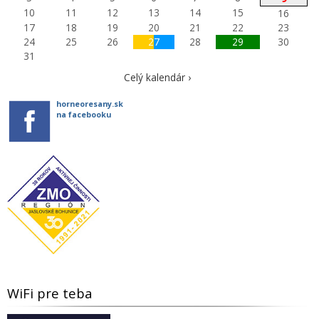
10
11
12
13
14
15
16
17
18
19
20
21
22
23
24
25
26
27
28
29
30
31
Celý kalendár ›
horneoresany.sk
na facebooku
WiFi pre teba