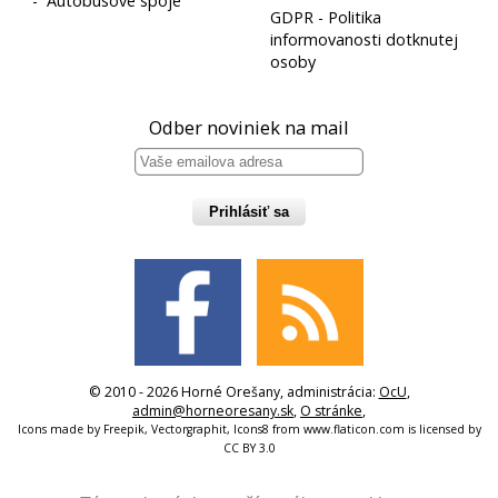
-
Autobusové spoje
GDPR - Politika
informovanosti dotknutej
osoby
Odber noviniek na mail
Prihlásiť sa
© 2010 - 2026 Horné Orešany, administrácia:
OcU
,
admin@horneoresany.sk
,
O stránke
,
Icons made by
Freepik
,
Vectorgraphit
,
Icons8
from
www.flaticon.com
is licensed by
CC BY 3.0