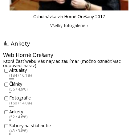
Ochutnávka vín Horné Orešany 2017
Všetky fotogalérie ›
Ankety
Web Horné Orešany
Ktorá časť webu Vás najviac zaujíma? (možno označiť viac
odpovedí naraz)
Aktuality
(184 / 16.1%)
Články
(56 / 4.9%)
Fotografie
(160 / 14.0%)
Ankety
(52 / 4.6%)
Súbory na stiahnutie
(43 / 3.8%)