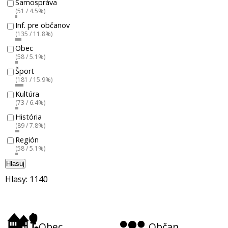
Samospráva
(51 / 4.5%)
Inf. pre občanov
(135 / 11.8%)
Obec
(58 / 5.1%)
Šport
(181 / 15.9%)
Kultúra
(73 / 6.4%)
História
(89 / 7.8%)
Región
(58 / 5.1%)
Hlasuj
Hlasy: 1140
Obec
Občan