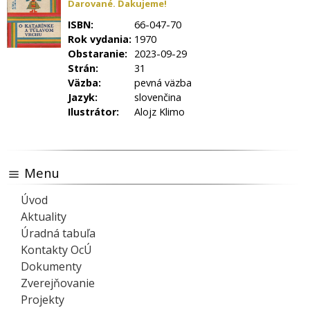
Darované. Ďakujeme!
ISBN:
66-047-70
Rok vydania:
1970
Obstaranie:
2023-09-29
Strán:
31
Väzba:
pevná väzba
Jazyk:
slovenčina
Ilustrátor:
Alojz Klimo
Menu
Úvod
Aktuality
Úradná tabuľa
Kontakty OcÚ
Dokumenty
Zverejňovanie
Projekty