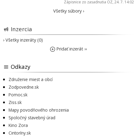
Zápisnice zo zasadnutia OZ
, 24. 7. 14:02
Všetky súbory ›
Inzercia
› Všetky inzeráty (0)
Pridať inzerát ››
Odkazy
Združenie miest a obcí
Zodpovedne.sk
Pomoc.sk
Ziss.sk
Mapy povodňového ohrozenia
Spoločný stavebný úrad
Kino Zora
Cintoríny.sk