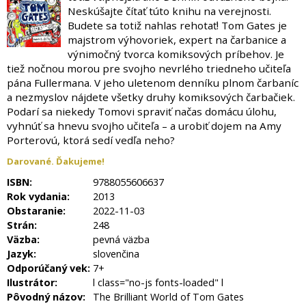
Neskúšajte čítať túto knihu na verejnosti.
Budete sa totiž nahlas rehotať! Tom Gates je
majstrom výhovoriek, expert na čarbanice a
výnimočný tvorca komiksových príbehov. Je
tiež nočnou morou pre svojho nevrlého triedneho učiteľa
pána Fullermana. V jeho uletenom denníku plnom čarbaníc
a nezmyslov nájdete všetky druhy komiksových čarbačiek.
Podarí sa niekedy Tomovi spraviť načas domácu úlohu,
vyhnúť sa hnevu svojho učiteľa – a urobiť dojem na Amy
Porterovú, ktorá sedí vedľa neho?
Darované. Ďakujeme!
ISBN:
9788055606637
Rok vydania:
2013
Obstaranie:
2022-11-03
Strán:
248
Väzba:
pevná väzba
Jazyk:
slovenčina
Odporúčaný vek:
7+
Ilustrátor:
l class="no-js fonts-loaded" l
Pôvodný názov:
The Brilliant World of Tom Gates