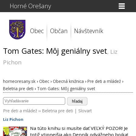
Horné Orešany
Obec
Občan
Návštevník
Tom Gates: Môj geniálny svet
, Liz
Pichon
horneoresany.sk
›
Obec
›
Obecná knižnica
›
Pre deti a mládež
›
Beletria pre deti
›
Tom Gates: Môj geniálny svet
hľadaj
Pre deti a mládež
››
Beletria pre deti
|
Slovart
Liz Pichon
Na túto knihu si musíte dať VEĽKÝ POZOR! Je
totiž vtipnejšia ako Denník odvážneho bojka!