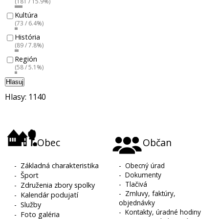
(181 / 15.9%)
Kultúra
(73 / 6.4%)
História
(89 / 7.8%)
Región
(58 / 5.1%)
Hlasuj
Hlasy: 1140
Obec
Občan
-
Základná charakteristika
-
Obecný úrad
-
Dokumenty
-
Šport
-
Tlačivá
-
Združenia zbory spolky
-
Zmluvy, faktúry,
-
Kalendár podujatí
objednávky
-
Služby
-
Kontakty, úradné hodiny
-
Foto galéria