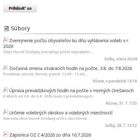
Súbory
Zverejnenie počtu obyvateľov ku dňu vyhlásenia volieb v r.
2026
Obec Horné Orešany zverejňuje počet obyvateľov...
Voľby
, včera 20:04
Dočasná zmena otváracích hodín na pošte, 3.8. do 7.8.2026
Pondelok, utorok, štvrtok, piatok: 12:00 - 15:00,...
Rôzne
, v pondelok 14:18
Úprava prevádzkových hodín na pošte v Horných Orešanoch
V dňoch od 3.8. do 5.8. 2026 budú z prevádzkových...
Rôzne
, 31. 7. 7:55
Určenie volebných okrskov a volebných miestností
Starosta obce Horné Orešany určil v obci Horné...
Voľby
, 28. 7. 15:12
Zápisnica OZ č.4/2026 zo dňa 16.7.2026