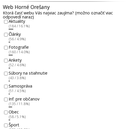
Web Horné Orešany
Ktorá časť webu Vás najviac zaujíma? (možno označiť viac
odpovedí naraz)
Aktuality
(184 / 16.1%)
Články
(56 / 4.9%)
Fotografie
(160 / 14.0%)
Ankety
(52 / 4.6%)
Súbory na stiahnutie
(43 / 3.8%)
Samospráva
(51 / 4.5%)
Inf. pre občanov
(135 / 11.8%)
Obec
(58 / 5.1%)
Šport