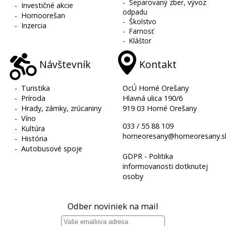
-
Separovaný zber, vývoz
-
Investičné akcie
odpadu
-
Hornoorešan
-
Školstvo
-
Inzercia
-
Farnosť
-
Kláštor
Návštevník
Kontakt
-
Turistika
OcÚ Horné Orešany
-
Príroda
Hlavná ulica 190/6
-
Hrady, zámky, zrúcaniny
919 03 Horné Orešany
-
Víno
033 / 55 88 109
-
Kultúra
horneoresany@horneoresany.s
-
História
-
Autobusové spoje
GDPR - Politika
informovanosti dotknutej
osoby
Odber noviniek na mail