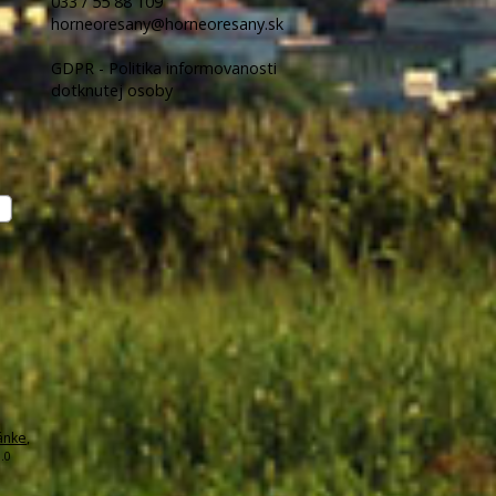
033 / 55 88 109
horneoresany@horneoresany.sk
GDPR - Politika informovanosti
dotknutej osoby
ánke
,
.0