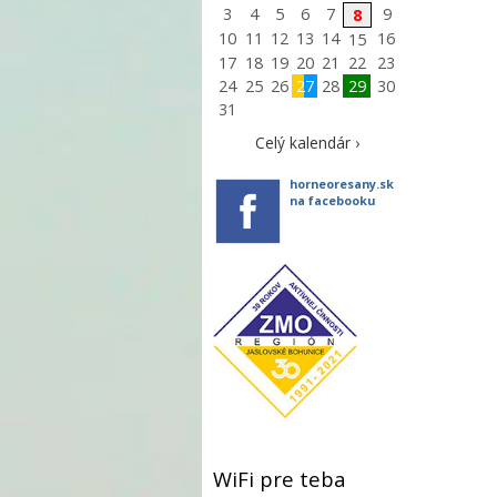
3
4
5
6
7
9
8
10
11
12
13
14
16
15
17
18
19
20
21
22
23
24
25
26
27
28
29
30
31
Celý kalendár ›
horneoresany.sk
na facebooku
WiFi pre teba