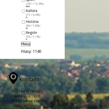
(181 / 15.9%)
Kultúra
(73 / 6.4%)
História
(89 / 7.8%)
Región
(58 / 5.1%)
Hlasuj
Hlasy: 1140
Kontakt
OcÚ Horné Orešany
Hlavná ulica 190/6
919 03 Horné Orešany