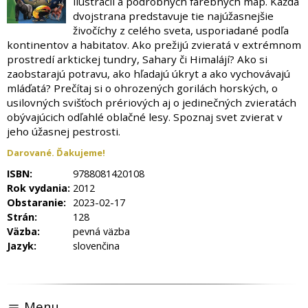
ilustrácii a podrobných farebných máp. Každá
dvojstrana predstavuje tie najúžasnejšie
živočíchy z celého sveta, usporiadané podľa
kontinentov a habitatov. Ako prežijú zvieratá v extrémnom
prostredí arktickej tundry, Sahary či Himalájí? Ako si
zaobstarajú potravu, ako hľadajú úkryt a ako vychovávajú
mláďatá? Prečítaj si o ohrozených gorilách horských, o
usilovných svišťoch prériových aj o jedinečných zvieratách
obývajúcich odľahlé oblačné lesy. Spoznaj svet zvierat v
jeho úžasnej pestrosti.
Darované. Ďakujeme!
ISBN:
9788081420108
Rok vydania:
2012
Obstaranie:
2023-02-17
Strán:
128
Väzba:
pevná väzba
Jazyk:
slovenčina
Menu