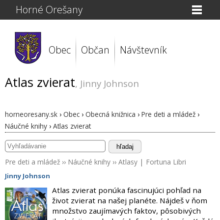
Horné Orešany
Obec
Občan
Návštevník
Atlas zvierat
, Jinny Johnson
horneoresany.sk
›
Obec
›
Obecná knižnica
›
Pre deti a mládež
›
Náučné knihy
›
Atlas zvierat
hľadaj
Pre deti a mládež
››
Náučné knihy
››
Atlasy
|
Fortuna Libri
Jinny Johnson
Atlas zvierat ponúka fascinujúci pohľad na
život zvierat na našej planéte. Nájdeš v ňom
množstvo zaujímavých faktov, pôsobivých