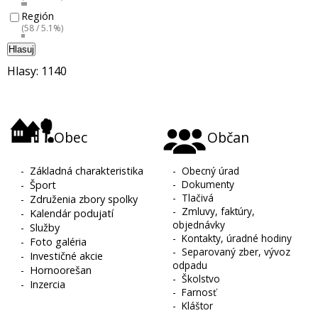
Región
(58 / 5.1%)
Hlasuj
Hlasy: 1140
Obec
Občan
-
Základná charakteristika
-
Obecný úrad
-
Dokumenty
-
Šport
-
Tlačivá
-
Združenia zbory spolky
-
Zmluvy, faktúry,
-
Kalendár podujatí
objednávky
-
Služby
-
Kontakty, úradné hodiny
-
Foto galéria
-
Separovaný zber, vývoz
-
Investičné akcie
odpadu
-
Hornoorešan
-
Školstvo
-
Inzercia
-
Farnosť
-
Kláštor