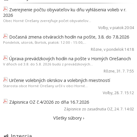
Zverejnenie počtu obyvateľov ku dňu vyhlásenia volieb v r.
2026
Obec Horné Orešany zverejňuje počet obyvateľov...
Voľby
, v piatok 20:04
Dočasná zmena otváracích hodín na pošte, 3.8. do 7.8.2026
Pondelok, utorok, štvrtok, piatok: 12:00 - 15:00,...
Rôzne
, v pondelok 14:18
Úprava prevádzkových hodín na pošte v Horných Orešanoch
V dňoch od 3.8. do 5.8. 2026 budú z prevádzkových...
Rôzne
, 31. 7. 7:55
Určenie volebných okrskov a volebných miestností
Starosta obce Horné Orešany určil v obci Horné...
Voľby
, 28. 7. 15:12
Zápisnica OZ č.4/2026 zo dňa 16.7.2026
Zápisnice zo zasadnutia OZ
, 24. 7. 14:02
Všetky súbory ›
Inzercia