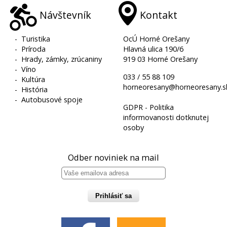
Návštevník
Kontakt
-
Turistika
OcÚ Horné Orešany
-
Príroda
Hlavná ulica 190/6
-
Hrady, zámky, zrúcaniny
919 03 Horné Orešany
-
Víno
033 / 55 88 109
-
Kultúra
horneoresany@horneoresany.s
-
História
-
Autobusové spoje
GDPR - Politika
informovanosti dotknutej
osoby
Odber noviniek na mail
Prihlásiť sa