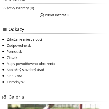
› Všetky inzeráty (0)
Pridať inzerát ››
Odkazy
Združenie miest a obcí
Zodpovedne.sk
Pomoc.sk
Ziss.sk
Mapy povodňového ohrozenia
Spoločný stavebný úrad
Kino Zora
Cintoríny.sk
Galéria