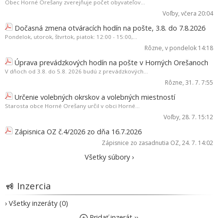
Obec Horné Orešany zverejňuje počet obyvateľov...
Voľby
, včera 20:04
Dočasná zmena otváracích hodín na pošte, 3.8. do 7.8.2026
Pondelok, utorok, štvrtok, piatok: 12:00 - 15:00,...
Rôzne
, v pondelok 14:18
Úprava prevádzkových hodín na pošte v Horných Orešanoch
V dňoch od 3.8. do 5.8. 2026 budú z prevádzkových...
Rôzne
, 31. 7. 7:55
Určenie volebných okrskov a volebných miestností
Starosta obce Horné Orešany určil v obci Horné...
Voľby
, 28. 7. 15:12
Zápisnica OZ č.4/2026 zo dňa 16.7.2026
Zápisnice zo zasadnutia OZ
, 24. 7. 14:02
Všetky súbory ›
Inzercia
› Všetky inzeráty (0)
Pridať inzerát ››