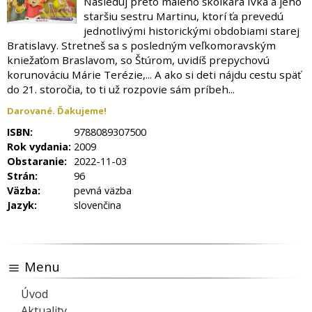
Nasleduj preto malého škôlkara Ivka a jeho
staršiu sestru Martinu, ktorí ťa prevedú
jednotlivými historickými obdobiami starej
Bratislavy. Stretneš sa s posledným veľkomoravským
kniežaťom Braslavom, so Štúrom, uvidíš prepychovú
korunováciu Márie Terézie,... A ako si deti nájdu cestu späť
do 21. storočia, to ti už rozpovie sám príbeh...
Darované. Ďakujeme!
ISBN:
9788089307500
Rok vydania:
2009
Obstaranie:
2022-11-03
Strán:
96
Väzba:
pevná väzba
Jazyk:
slovenčina
Menu
Úvod
Aktuality