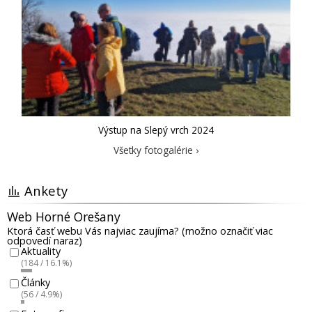
Výstup na Slepý vrch 2024
Všetky fotogalérie ›
Ankety
Web Horné Orešany
Ktorá časť webu Vás najviac zaujíma? (možno označiť viac
odpovedí naraz)
Aktuality
(184 / 16.1%)
Články
(56 / 4.9%)