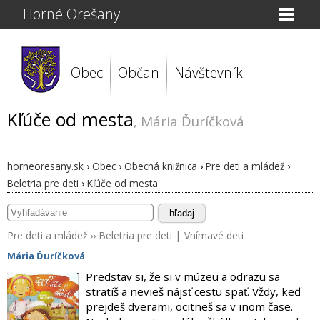
Horné Orešany
Obec
Občan
Návštevník
Kľúče od mesta
, Mária Ďuríčková
horneoresany.sk
›
Obec
›
Obecná knižnica
›
Pre deti a mládež
›
Beletria pre deti
›
Kľúče od mesta
hľadaj
Pre deti a mládež
››
Beletria pre deti
|
Vnímavé deti
Mária Ďuríčková
Predstav si, že si v múzeu a odrazu sa
stratíš a nevieš nájsť cestu späť. Vždy, keď
prejdeš dverami, ocitneš sa v inom čase.