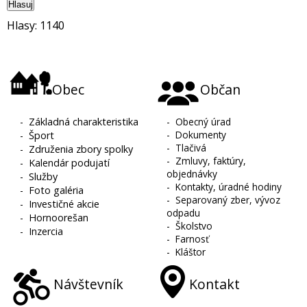
Hlasuj
Hlasy: 1140
Obec
Občan
-
Základná charakteristika
-
Obecný úrad
-
Dokumenty
-
Šport
-
Tlačivá
-
Združenia zbory spolky
-
Zmluvy, faktúry,
-
Kalendár podujatí
objednávky
-
Služby
-
Kontakty, úradné hodiny
-
Foto galéria
-
Separovaný zber, vývoz
-
Investičné akcie
odpadu
-
Hornoorešan
-
Školstvo
-
Inzercia
-
Farnosť
-
Kláštor
Návštevník
Kontakt