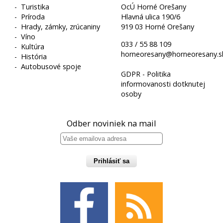
-
Turistika
OcÚ Horné Orešany
-
Príroda
Hlavná ulica 190/6
-
Hrady, zámky, zrúcaniny
919 03 Horné Orešany
-
Víno
033 / 55 88 109
-
Kultúra
horneoresany@horneoresany.s
-
História
-
Autobusové spoje
GDPR - Politika
informovanosti dotknutej
osoby
Odber noviniek na mail
Prihlásiť sa