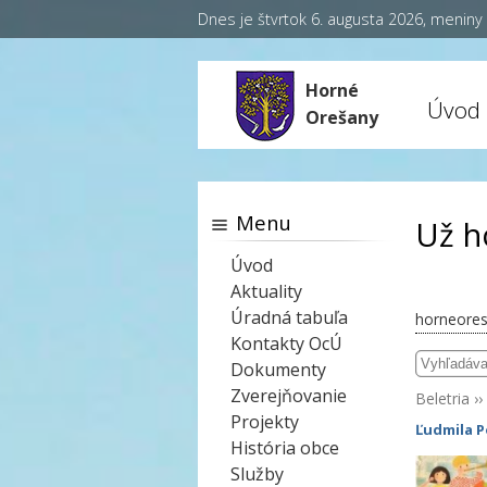
Dnes je štvrtok 6. augusta 2026, menin
Horné
Úvod
Orešany
Menu
Už h
Úvod
Aktuality
Úradná tabuľa
horneores
Kontakty OcÚ
Dokumenty
Zverejňovanie
Beletria
››
Projekty
Ľudmila P
História obce
Služby