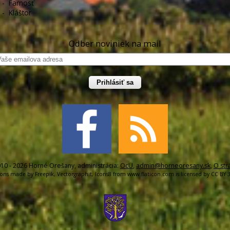
-
Farnosť
-
Kláštor
Odber noviniek na mail
Prihlásiť sa
10 - 2026 Horné Orešany, administrácia:
OcU
,
admin@horneoresany.sk
,
O str
cons made by
Freepik
,
Vectorgraphit
,
Icons8
from
www.flaticon.com
is licensed by
CC BY 3