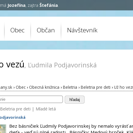
y má
Jozefína
, zajtra
Štefánia
.
Obec
Občan
Návštevník
o vezú
, Ľudmila Podjavorinská
any.sk
›
Obec
›
Obecná knižnica
›
Beletria
›
Beletria pre deti
›
Už ho vez
hľadaj
Beletria pre deti
|
Mladé letá
odjavorinská
Bez básničiek Ľudmily Podjavorinskej by nemalo vyrásť a
dieťa – veď sú plné radosti... Básničky: Medový hrnček, Kl