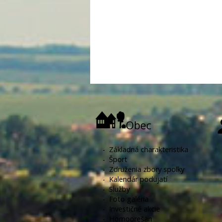
Obec
-
Základná charakteristika
-
Šport
-
Združenia zbory spolky
-
Kalendár podujatí
-
Služby
-
Foto galéria
-
Investičné akcie
-
Hornoorešan