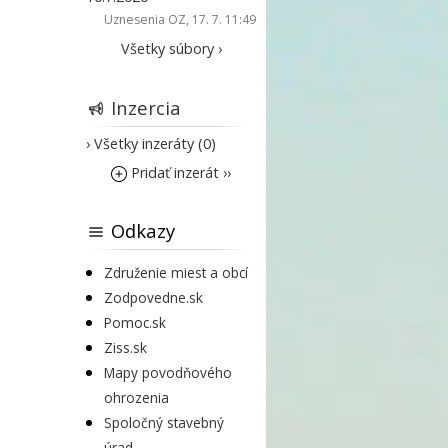
Uznesenia OZ
, 17. 7. 11:49
Všetky súbory ›
Inzercia
› Všetky inzeráty (0)
Pridať inzerát ››
Odkazy
Združenie miest a obcí
Zodpovedne.sk
Pomoc.sk
Ziss.sk
Mapy povodňového
ohrozenia
Spoločný stavebný
úrad