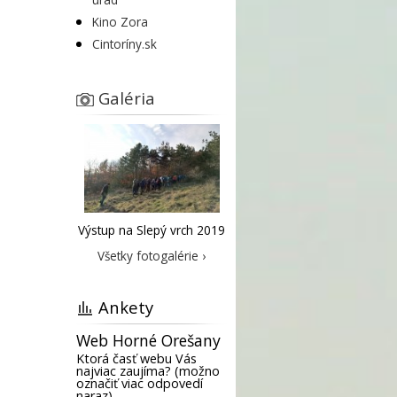
Kino Zora
Cintoríny.sk
Galéria
Výstup na Slepý vrch 2019
Všetky fotogalérie ›
Ankety
Web Horné Orešany
Ktorá časť webu Vás
najviac zaujíma? (možno
označiť viac odpovedí
naraz)