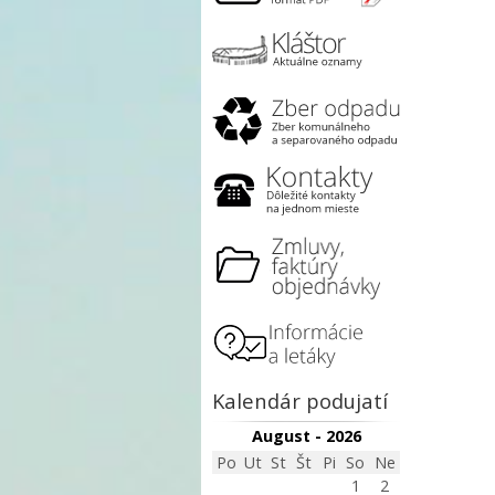
Kalendár podujatí
August - 2026
Po
Ut
St
Št
Pi
So
Ne
1
2