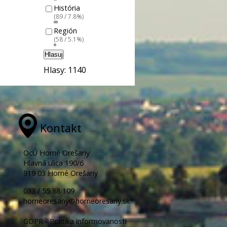
História
(89 / 7.8%)
Región
(58 / 5.1%)
Hlasuj
Hlasy: 1140
Kontakt
OcÚ Horné Orešany
Hlavná ulica 190/6
919 03 Horné Orešany
033 / 55 88 109
horneoresany@horneoresany.sk
GDPR - Politika informovanosti