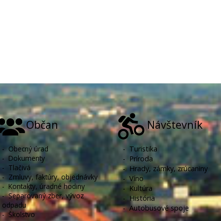
Občan
Návštevník
-
Obecný úrad
-
Turistika
-
Dokumenty
-
Príroda
-
Tlačivá
-
Hrady, zámky, zrúcaniny
-
Zmluvy, faktúry, objednávky
-
Víno
-
Kontakty, úradné hodiny
-
Kultúra
-
Separovaný zber, vývoz
-
História
odpadu
-
Autobusové spoje
-
Školstvo