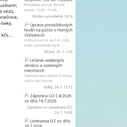
uzikanti,
Pondelok, utorok, štvrtok,
piatok: 12:00 - 15:00,...
ho vezú,
Rôzne
, v pondelok 14:18
anečnice,
y-baky,
Úprava prevádzkových
hodín na pošte v Horných
čs....
Orešanoch
V dňoch od 3.8. do 5.8. 2026
budú z prevádzkových...
Rôzne
, 31. 7. 7:55
Určenie volebných
okrskov a volebných
miestností
Starosta obce Horné Orešany
určil v obci Horné...
Voľby
, 28. 7. 15:12
Zápisnica OZ č.4/2026
zo dňa 16.7.2026
Zápisnice zo zasadnutia OZ
,
24. 7. 14:02
Uznesenia OZ zo dňa
16.7.2026