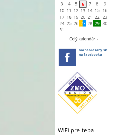
3
4
5
7
8
9
6
10
11
12
14
15
16
13
17
18
19
20
21
22
23
24
25
26
27
28
29
30
31
Celý kalendár ›
horneoresany.sk
na facebooku
WiFi pre teba