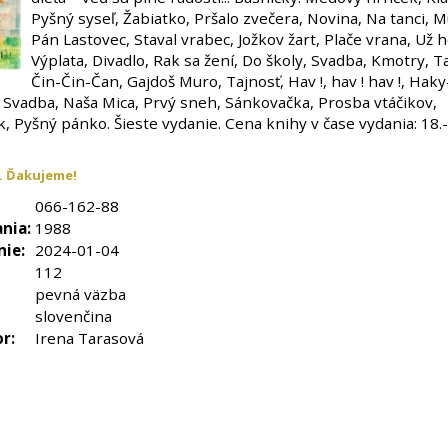
Pyšný syseľ, Žabiatko, Pršalo zvečera, Novina, Na tanci, M
Pán Lastovec, Staval vrabec, Jožkov žart, Plače vrana, Už 
Výplata, Divadlo, Rak sa žení, Do školy, Svadba, Kmotry, T
Čin-Čin-Čan, Gajdoš Muro, Tajnosť, Hav !, hav ! hav !, Hak
 Svadba, Naša Mica, Prvý sneh, Sánkovačka, Prosba vtáčikov,
, Pyšný pánko. Šieste vydanie. Cena knihy v čase vydania: 18.- K
. Ďakujeme!
066-162-88
nia:
1988
nie:
2024-01-04
112
pevná väzba
slovenčina
or:
Irena Tarasová