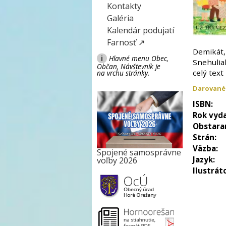
Kontakty
Galéria
Kalendár podujatí
Farnosť ↗
Demikát,
i
Hlavné menu Obec,
Snehuliak
Občan, Návštevník je
celý text
na vrchu stránky.
Darované
ISBN:
Rok vyda
Obstara
Strán:
Väzba:
Spojené samosprávne
Jazyk:
voľby 2026
Ilustrát