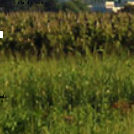
dotknutej osoby
ánke
,
.0