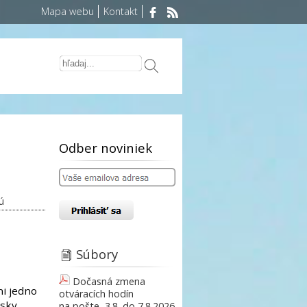
Mapa webu
Kontakt
Odber noviniek
ú
Súbory
Dočasná zmena
ni jedno
otváracích hodín
ásky,
na pošte, 3.8. do 7.8.2026