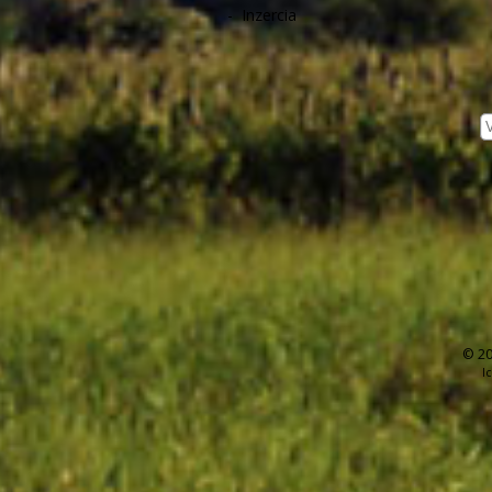
-
Inzercia
© 20
I