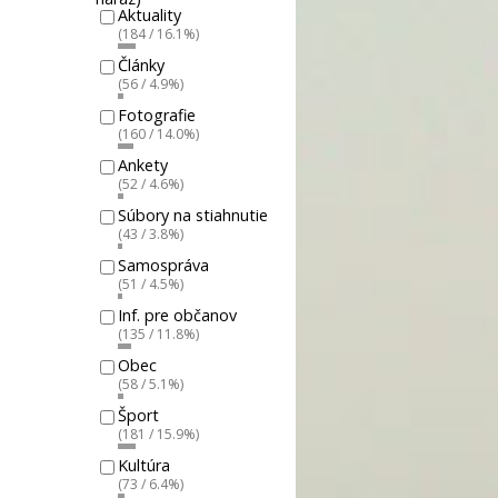
Aktuality
(184 / 16.1%)
Články
(56 / 4.9%)
Fotografie
(160 / 14.0%)
Ankety
(52 / 4.6%)
Súbory na stiahnutie
(43 / 3.8%)
Samospráva
(51 / 4.5%)
Inf. pre občanov
(135 / 11.8%)
Obec
(58 / 5.1%)
Šport
(181 / 15.9%)
Kultúra
(73 / 6.4%)