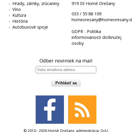
-
Hrady, zámky, zrúcaniny
919 03 Horné Orešany
-
Víno
033 / 55 88 109
-
Kultúra
horneoresany@horneoresany.s
-
História
-
Autobusové spoje
GDPR - Politika
informovanosti dotknutej
osoby
Odber noviniek na mail
Prihlásiť sa
© 2010 - 2026 Horné Orešany, administrácia:
OcU
,