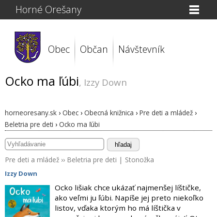
Horné Orešany
Obec
Občan
Návštevník
Ocko ma ľúbi
, Izzy Down
horneoresany.sk
›
Obec
›
Obecná knižnica
›
Pre deti a mládež
›
Beletria pre deti
›
Ocko ma ľúbi
hľadaj
Pre deti a mládež
››
Beletria pre deti
|
Stonožka
Izzy Down
Ocko lišiak chce ukázať najmenšej líštičke,
ako veľmi ju ľúbi. Napíše jej preto niekoľko
listov, vďaka ktorým ho má líštička v