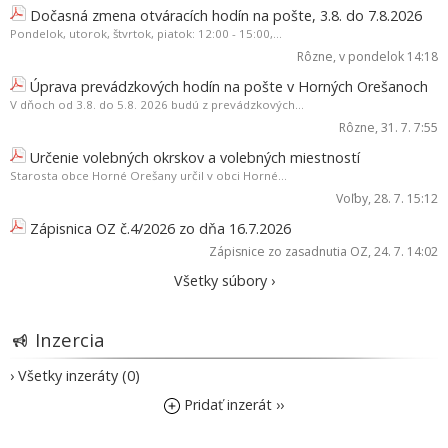
Dočasná zmena otváracích hodín na pošte, 3.8. do 7.8.2026
Pondelok, utorok, štvrtok, piatok: 12:00 - 15:00,...
Rôzne
, v pondelok 14:18
Úprava prevádzkových hodín na pošte v Horných Orešanoch
V dňoch od 3.8. do 5.8. 2026 budú z prevádzkových...
Rôzne
, 31. 7. 7:55
Určenie volebných okrskov a volebných miestností
Starosta obce Horné Orešany určil v obci Horné...
Voľby
, 28. 7. 15:12
Zápisnica OZ č.4/2026 zo dňa 16.7.2026
Zápisnice zo zasadnutia OZ
, 24. 7. 14:02
Všetky súbory ›
Inzercia
› Všetky inzeráty (0)
Pridať inzerát ››