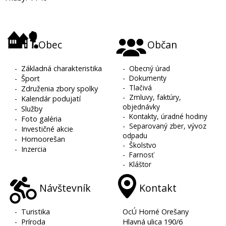
Obec
Občan
-
Základná charakteristika
-
Obecný úrad
-
Dokumenty
-
Šport
-
Tlačivá
-
Združenia zbory spolky
-
Zmluvy, faktúry,
-
Kalendár podujatí
objednávky
-
Služby
-
Kontakty, úradné hodiny
-
Foto galéria
-
Separovaný zber, vývoz
-
Investičné akcie
odpadu
-
Hornoorešan
-
Školstvo
-
Inzercia
-
Farnosť
-
Kláštor
Návštevník
Kontakt
-
Turistika
OcÚ Horné Orešany
-
Príroda
Hlavná ulica 190/6