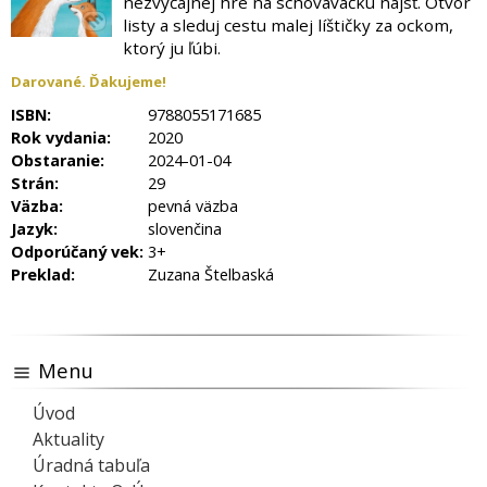
nezvyčajnej hre na schovávačku nájsť. Otvor
listy a sleduj cestu malej líštičky za ockom,
ktorý ju ľúbi.
Darované. Ďakujeme!
ISBN:
9788055171685
Rok vydania:
2020
Obstaranie:
2024-01-04
Strán:
29
Väzba:
pevná väzba
Jazyk:
slovenčina
Odporúčaný vek:
3+
Preklad:
Zuzana Štelbaská
Menu
Úvod
Aktuality
Úradná tabuľa