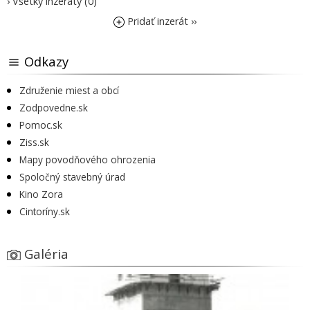
› Všetky inzeráty (0)
Pridať inzerát ››
Odkazy
Združenie miest a obcí
Zodpovedne.sk
Pomoc.sk
Ziss.sk
Mapy povodňového ohrozenia
Spoločný stavebný úrad
Kino Zora
Cintoríny.sk
Galéria