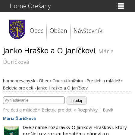
Horné Orešany
Obec
Občan
Návštevník
Janko Hraško a O Janíčkovi
, Mária
Ďuríčková
horneoresany.sk
›
Obec
›
Obecná knižnica
›
Pre deti a mládež
›
Beletria pre deti
›
Janko Hraško a O Janíčkovi
hľadaj
Pre deti a mládež
››
Beletria pre deti
››
Rozprávky
|
Buvik
Mária Ďuríčková
Dve známe rozprávky O Jankovi Hraškovi, ktorý
prešiel cez rozum bohatému pánovi a o