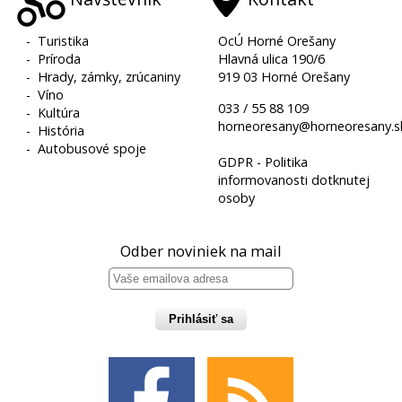
-
Turistika
OcÚ Horné Orešany
-
Príroda
Hlavná ulica 190/6
-
Hrady, zámky, zrúcaniny
919 03 Horné Orešany
-
Víno
033 / 55 88 109
-
Kultúra
horneoresany@horneoresany.s
-
História
-
Autobusové spoje
GDPR - Politika
informovanosti dotknutej
osoby
Odber noviniek na mail
Prihlásiť sa