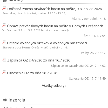
Dočasná zmena otváracích hodín na pošte, 3.8. do 7.8.2026
Pondelok, utorok, štvrtok, piatok: 12:00 - 15:00,...
Rôzne
, v pondelok 14:18
Úprava prevádzkových hodín na pošte v Horných Orešanoch
V dňoch od 3.8. do 5.8. 2026 budú z prevádzkových...
Rôzne
, 31. 7. 7:55
Určenie volebných okrskov a volebných miestností
Starosta obce Horné Orešany určil v obci Horné...
Voľby
, 28. 7. 15:12
Zápisnica OZ č.4/2026 zo dňa 16.7.2026
Zápisnice zo zasadnutia OZ
, 24. 7. 14:02
Uznesenia OZ zo dňa 16.7.2026
Uznesenia OZ
, 17. 7. 11:49
Všetky súbory ›
Inzercia