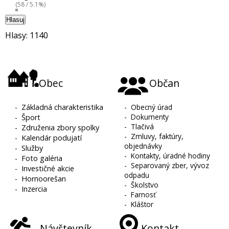
(58 / 5.1%)
Hlasuj
Hlasy: 1140
Obec
Občan
-
Základná charakteristika
-
Obecný úrad
-
Dokumenty
-
Šport
-
Tlačivá
-
Združenia zbory spolky
-
Zmluvy, faktúry,
-
Kalendár podujatí
objednávky
-
Služby
-
Kontakty, úradné hodiny
-
Foto galéria
-
Separovaný zber, vývoz
-
Investičné akcie
odpadu
-
Hornoorešan
-
Školstvo
-
Inzercia
-
Farnosť
-
Kláštor
Návštevník
Kontakt