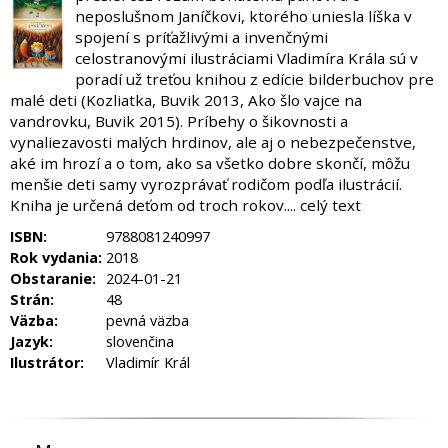
neposlušnom Janíčkovi, ktorého uniesla líška v
spojení s príťažlivými a invenčnými
celostranovými ilustráciami Vladimíra Krála sú v
poradí už treťou knihou z edície bilderbuchov pre
malé deti (Kozliatka, Buvik 2013, Ako šlo vajce na
vandrovku, Buvik 2015). Príbehy o šikovnosti a
vynaliezavosti malých hrdinov, ale aj o nebezpečenstve,
aké im hrozí a o tom, ako sa všetko dobre skončí, môžu
menšie deti samy vyrozprávať rodičom podľa ilustrácií.
Kniha je určená deťom od troch rokov.... celý text
ISBN:
9788081240997
Rok vydania:
2018
Obstaranie:
2024-01-21
Strán:
48
Väzba:
pevná väzba
Jazyk:
slovenčina
Ilustrátor:
Vladimír Král