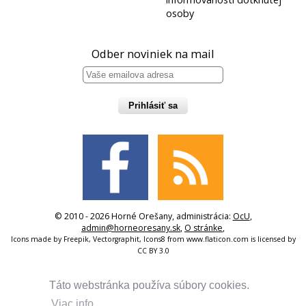
osoby
Odber noviniek na mail
Prihlásiť sa
© 2010 - 2026 Horné Orešany, administrácia:
OcU
,
admin@horneoresany.sk
,
O stránke
,
Icons made by
Freepik
,
Vectorgraphit
,
Icons8
from
www.flaticon.com
is licensed by
CC BY 3.0
Táto webstránka používa súbory cookies.
Viac info