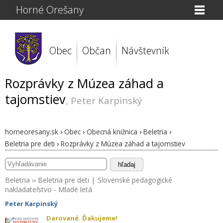
Horné Orešany
Obec
Občan
Návštevník
Rozprávky z Múzea záhad a
tajomstiev
, Peter Karpinský
horneoresany.sk
›
Obec
›
Obecná knižnica
›
Beletria
›
Beletria pre deti
›
Rozprávky z Múzea záhad a tajomstiev
hľadaj
Beletria
››
Beletria pre deti
|
Slovenské pedagogické
nakladateľstvo - Mladé letá
Peter Karpinský
Darované. Ďakujeme!