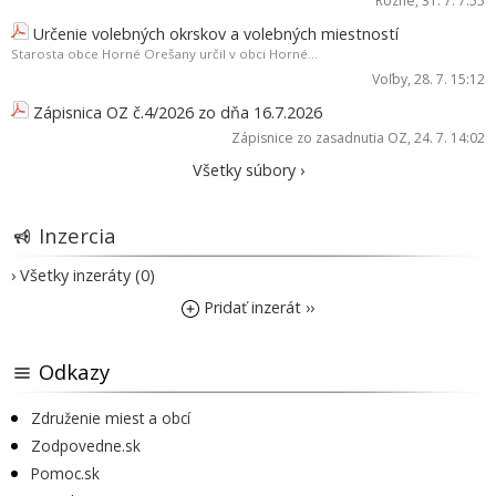
Rôzne
, 31. 7. 7:55
Určenie volebných okrskov a volebných miestností
Starosta obce Horné Orešany určil v obci Horné...
Voľby
, 28. 7. 15:12
Zápisnica OZ č.4/2026 zo dňa 16.7.2026
Zápisnice zo zasadnutia OZ
, 24. 7. 14:02
Všetky súbory ›
Inzercia
› Všetky inzeráty (0)
Pridať inzerát ››
Odkazy
Združenie miest a obcí
Zodpovedne.sk
Pomoc.sk