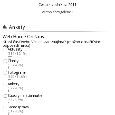
Cesta k vodníkovi 2011
Všetky fotogalérie ›
Ankety
Web Horné Orešany
Ktorá časť webu Vás najviac zaujíma? (možno označiť viac
odpovedí naraz)
Aktuality
(184 / 16.1%)
Články
(56 / 4.9%)
Fotografie
(160 / 14.0%)
Ankety
(52 / 4.6%)
Súbory na stiahnutie
(43 / 3.8%)
Samospráva
(51 / 4.5%)