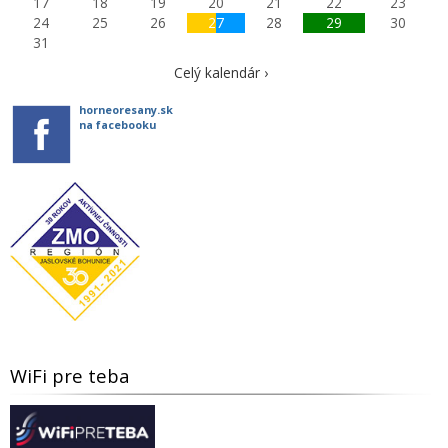
17
18
19
20
21
22
23
24
25
26
27
28
29
30
31
Celý kalendár ›
horneoresany.sk
na facebooku
WiFi pre teba