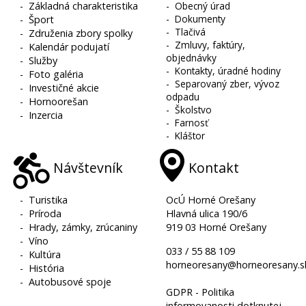
-
Základná charakteristika
-
Obecný úrad
-
Dokumenty
-
Šport
-
Tlačivá
-
Združenia zbory spolky
-
Zmluvy, faktúry,
-
Kalendár podujatí
objednávky
-
Služby
-
Kontakty, úradné hodiny
-
Foto galéria
-
Separovaný zber, vývoz
-
Investičné akcie
odpadu
-
Hornoorešan
-
Školstvo
-
Inzercia
-
Farnosť
-
Kláštor
Návštevník
Kontakt
-
Turistika
OcÚ Horné Orešany
-
Príroda
Hlavná ulica 190/6
-
Hrady, zámky, zrúcaniny
919 03 Horné Orešany
-
Víno
033 / 55 88 109
-
Kultúra
horneoresany@horneoresany.s
-
História
-
Autobusové spoje
GDPR - Politika
informovanosti dotknutej