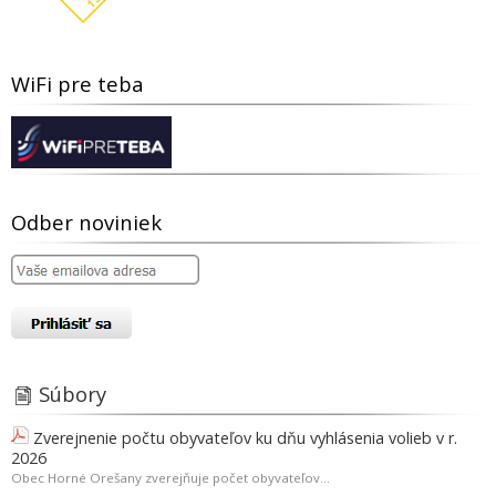
WiFi pre teba
Odber noviniek
Súbory
Zverejnenie počtu obyvateľov ku dňu vyhlásenia volieb v r.
2026
Obec Horné Orešany zverejňuje počet obyvateľov...