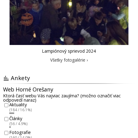
Lampiónový sprievod 2024
Všetky fotogalérie ›
Ankety
Web Horné Orešany
Ktorá časť webu Vás najviac zaujíma? (možno označiť viac
odpovedí naraz)
Aktuality
(184 / 16.1%)
Články
(56 / 4.9%)
Fotografie
(160 / 14.0%)