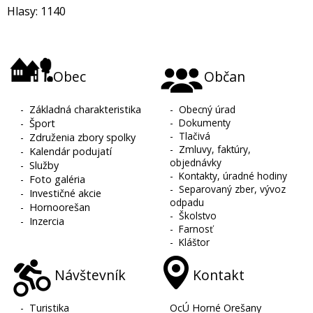
Hlasy: 1140
Obec
Občan
-
Základná charakteristika
-
Obecný úrad
-
Dokumenty
-
Šport
-
Tlačivá
-
Združenia zbory spolky
-
Zmluvy, faktúry,
-
Kalendár podujatí
objednávky
-
Služby
-
Kontakty, úradné hodiny
-
Foto galéria
-
Separovaný zber, vývoz
-
Investičné akcie
odpadu
-
Hornoorešan
-
Školstvo
-
Inzercia
-
Farnosť
-
Kláštor
Návštevník
Kontakt
-
Turistika
OcÚ Horné Orešany