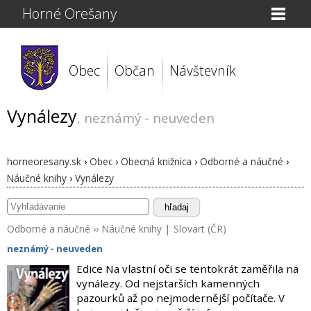
Horné Orešany
Obec
Občan
Návštevník
Vynálezy
, neznámý - neuveden
horneoresany.sk
›
Obec
›
Obecná knižnica
›
Odborné a náučné
›
Náučné knihy
›
Vynálezy
hľadaj
Odborné a náučné
››
Náučné knihy
|
Slovart (ČR)
neznámý - neuveden
Edice Na vlastní oči se tentokrát zaměřila na
vynálezy. Od nejstarších kamenných
pazourků až po nejmodernější počítače. V