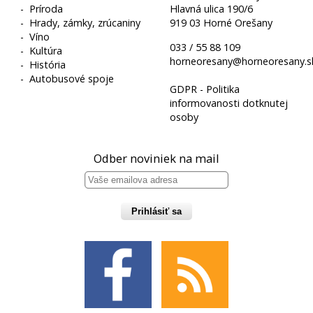
-
Príroda
Hlavná ulica 190/6
-
Hrady, zámky, zrúcaniny
919 03 Horné Orešany
-
Víno
033 / 55 88 109
-
Kultúra
horneoresany@horneoresany.s
-
História
-
Autobusové spoje
GDPR - Politika
informovanosti dotknutej
osoby
Odber noviniek na mail
Prihlásiť sa