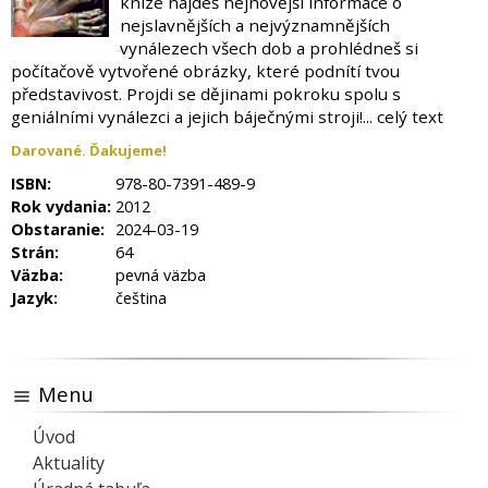
knize najdeš nejnovější informace o
nejslavnějších a nejvýznamnějších
vynálezech všech dob a prohlédneš si
počítačově vytvořené obrázky, které podnítí tvou
představivost. Projdi se dějinami pokroku spolu s
geniálními vynálezci a jejich báječnými stroji!... celý text
Darované. Ďakujeme!
ISBN:
978-80-7391-489-9
Rok vydania:
2012
Obstaranie:
2024-03-19
Strán:
64
Väzba:
pevná väzba
Jazyk:
čeština
Menu
Úvod
Aktuality