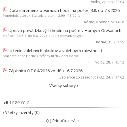
Voľby
, v piatok 20:04
Dočasná zmena otváracích hodín na pošte, 3.8. do 7.8.2026
Pondelok, utorok, štvrtok, piatok: 12:00 - 15:00,...
Rôzne
, v pondelok 14:18
Úprava prevádzkových hodín na pošte v Horných Orešanoch
V dňoch od 3.8. do 5.8. 2026 budú z prevádzkových...
Rôzne
, 31. 7. 7:55
Určenie volebných okrskov a volebných miestností
Starosta obce Horné Orešany určil v obci Horné...
Voľby
, 28. 7. 15:12
Zápisnica OZ č.4/2026 zo dňa 16.7.2026
Zápisnice zo zasadnutia OZ
, 24. 7. 14:02
Všetky súbory ›
Inzercia
› Všetky inzeráty (0)
Pridať inzerát ››