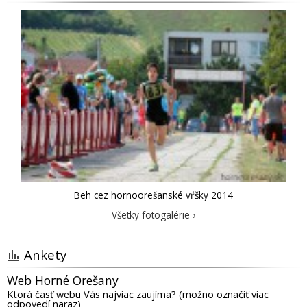
Beh cez hornoorešanské vŕšky 2014
Všetky fotogalérie ›
Ankety
Web Horné Orešany
Ktorá časť webu Vás najviac zaujíma? (možno označiť viac
odpovedí naraz)