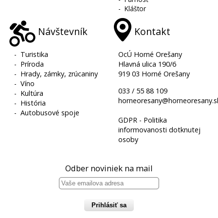
-
Kláštor
Návštevník
Kontakt
-
Turistika
OcÚ Horné Orešany
-
Príroda
Hlavná ulica 190/6
-
Hrady, zámky, zrúcaniny
919 03 Horné Orešany
-
Víno
033 / 55 88 109
-
Kultúra
horneoresany@horneoresany.s
-
História
-
Autobusové spoje
GDPR - Politika
informovanosti dotknutej
osoby
Odber noviniek na mail
Prihlásiť sa