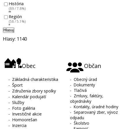
História
(89 / 7.8%)
Región
(58 / 5.1%)
Hlasuj
Hlasy: 1140
Obec
Občan
-
Základná charakteristika
-
Obecný úrad
-
Dokumenty
-
Šport
-
Tlačivá
-
Združenia zbory spolky
-
Zmluvy, faktúry,
-
Kalendár podujatí
objednávky
-
Služby
-
Kontakty, úradné hodiny
-
Foto galéria
-
Separovaný zber, vývoz
-
Investičné akcie
odpadu
-
Hornoorešan
-
Školstvo
-
Inzercia
-
Farnosť