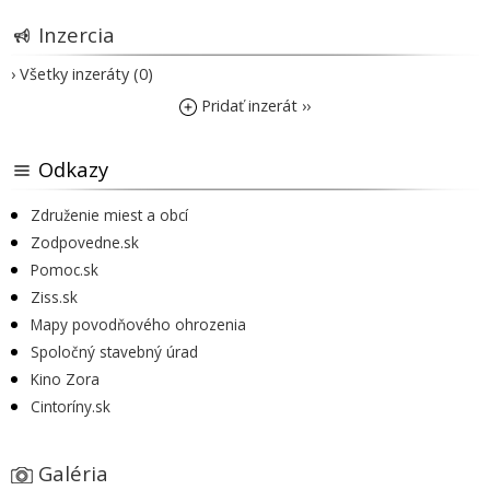
Inzercia
› Všetky inzeráty (0)
Pridať inzerát ››
Odkazy
Združenie miest a obcí
Zodpovedne.sk
Pomoc.sk
Ziss.sk
Mapy povodňového ohrozenia
Spoločný stavebný úrad
Kino Zora
Cintoríny.sk
Galéria