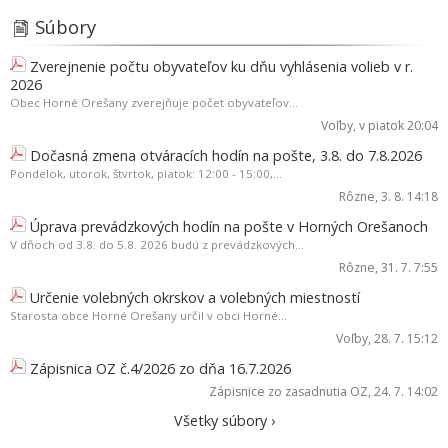
Súbory
Zverejnenie počtu obyvateľov ku dňu vyhlásenia volieb v r.
2026
Obec Horné Orešany zverejňuje počet obyvateľov...
Voľby
, v piatok 20:04
Dočasná zmena otváracích hodín na pošte, 3.8. do 7.8.2026
Pondelok, utorok, štvrtok, piatok: 12:00 - 15:00,...
Rôzne
, 3. 8. 14:18
Úprava prevádzkových hodín na pošte v Horných Orešanoch
V dňoch od 3.8. do 5.8. 2026 budú z prevádzkových...
Rôzne
, 31. 7. 7:55
Určenie volebných okrskov a volebných miestností
Starosta obce Horné Orešany určil v obci Horné...
Voľby
, 28. 7. 15:12
Zápisnica OZ č.4/2026 zo dňa 16.7.2026
Zápisnice zo zasadnutia OZ
, 24. 7. 14:02
Všetky súbory ›