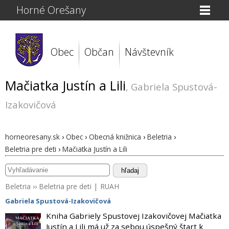
Horné Orešany
Obec
Občan
Návštevník
Mačiatka Justín a Lili
, Gabriela Spustová-
Izakovičová
horneoresany.sk
›
Obec
›
Obecná knižnica
›
Beletria
›
Beletria pre deti
›
Mačiatka Justín a Lili
hľadaj
Beletria
››
Beletria pre deti
|
RUAH
Gabriela Spustová-Izakovičová
Kniha Gabriely Spustovej Izakovičovej Mačiatka
Justín a Lili má už za sebou úspešný štart k