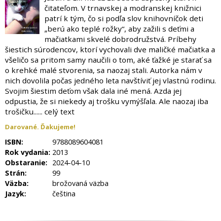
čitateľom. V trnavskej a modranskej knižnici
patrí k tým, čo si podľa slov knihovníčok deti
„berú ako teplé rožky“, aby zažili s deťmi a
mačiatkami skvelé dobrodružstvá. Príbehy
šiestich súrodencov, ktorí vychovali dve maličké mačiatka a
všeličo sa pritom samy naučili o tom, aké ťažké je starať sa
o krehké malé stvorenia, sa naozaj stali. Autorka nám v
nich dovolila počas jedného leta navštíviť jej vlastnú rodinu.
Svojim šiestim deťom však dala iné mená. Azda jej
odpustia, že si niekedy aj trošku vymýšľala. Ale naozaj iba
trošičku...... celý text
Darované. Ďakujeme!
ISBN:
9788089604081
Rok vydania:
2013
Obstaranie:
2024-04-10
Strán:
99
Väzba:
brožovaná väzba
Jazyk:
čeština