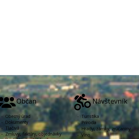
Občan
Návštevník
-
Obecný úrad
-
Turistika
-
Dokumenty
-
Príroda
-
Tlačivá
-
Hrady, zámky, zrúcaniny
-
Zmluvy, faktúry, objednávky
-
Víno