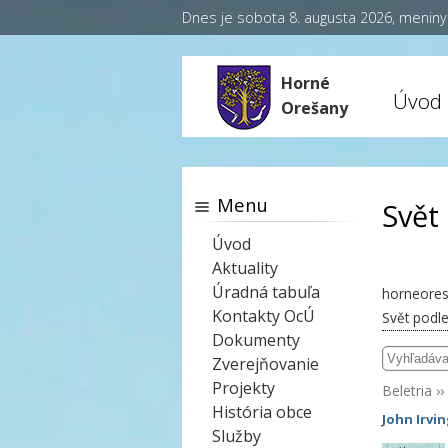
Dnes je sobota 8. augusta 2026, menin
Horné
Úvod
Orešany
Menu
Svět
Úvod
Aktuality
Úradná tabuľa
horneores
Kontakty OcÚ
Svět podl
Dokumenty
Zverejňovanie
Projekty
Beletria
››
História obce
John Irvi
Služby