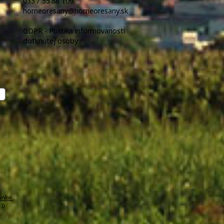
033 / 55 88 109
horneoresany@horneoresany.sk
GDPR - Politika informovanosti
dotknutej osoby
ánke
,
.0