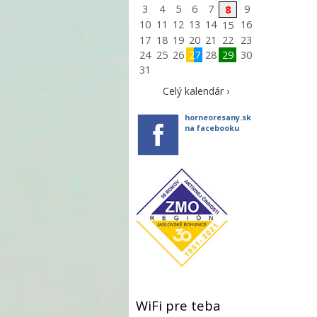
3
4
5
6
7
9
8
10
11
12
13
14
16
15
17
18
19
20
21
22
23
24
25
26
27
28
29
30
31
Celý kalendár ›
horneoresany.sk
na facebooku
WiFi pre teba