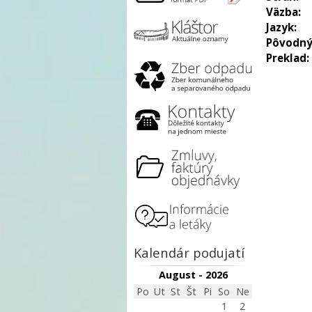
Väzba:
Jazyk:
Pôvodný
Preklad:
Kalendár podujatí
August - 2026
Po
Ut
St
Št
Pi
So
Ne
1
2