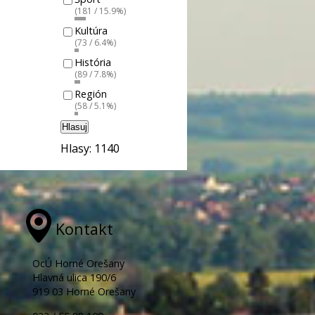
(181 / 15.9%)
Kultúra
(73 / 6.4%)
História
(89 / 7.8%)
Región
(58 / 5.1%)
Hlasuj
Hlasy: 1140
Kontakt
OcÚ Horné Orešany
Hlavná ulica 190/6
919 03 Horné Orešany