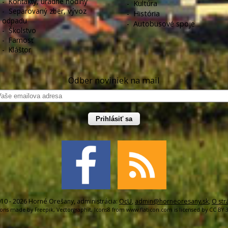
-
Kontakty, úradné hodiny
-
Kultúra
-
Separovaný zber, vývoz
-
História
odpadu
-
Autobusové spoje
-
Školstvo
-
Farnosť
-
Kláštor
Odber noviniek na mail
Prihlásiť sa
10 - 2026 Horné Orešany, administrácia:
OcU
,
admin@horneoresany.sk
,
O str
cons made by
Freepik
,
Vectorgraphit
,
Icons8
from
www.flaticon.com
is licensed by
CC BY 3