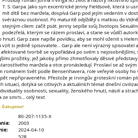
Proslulý román Johna Irvinga líčí život a názory fiktivního sp
T. S. Garpa. Jako syn excentrické Jenny Fieldsové, která si us
mít dítě bez manžela, dospívá Garp pod jejím vedením v dost
svéráznou osobnost. Po maturitě odjíždějí s matkou do Vídně
stejným cílem: začít psát. Jenny sepíše svůj životopis Sexuál
podezřelá, kterým se rázem proslaví, a stane se vůdčí autor
 hnutí. Garp zase napíše povídku, aby se mohl oženit s Helen
vzít si jedině spisovatele… Garp ale není výrazný spisovatel 
afektované tvorbě se vypořádává po svém s nejosobnějšími, 
jšími prožitky, jež jakoby přímo zhmotňovaly děsivé představy
tarostlivého manžela a otce pronásledují. Proslaví se až svým
m románem Svět podle Bensenhavera, role veřejné osoby ho 
opět nepřipraveného. Přestože je Irvingův groteskní román pl
 situací, dotýká se citlivých a aktuálních témat dnešní civiliza
dividuality osobnosti, sexuality, ženského hnutí, násilí a strac
 ze smrti.... celý text
. Ďakujeme!
80-207-1135-X
nia:
2003
nie:
2024-04-10
528