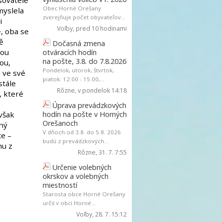
isovatele
Obec Horné Orešany
myslela
zverejňuje počet obyvateľov...
i
Voľby
, pred 10 hodinami
, oba se
ně
Dočasná zmena
kou
otváracích hodín
na pošte, 3.8. do 7.8.2026
ou,
Pondelok, utorok, štvrtok,
a ve své
piatok: 12:00 - 15:00,...
stále
Rôzne
, v pondelok 14:18
, které
Úprava prevádzkových
však
hodín na pošte v Horných
Orešanoch
ný
V dňoch od 3.8. do 5.8. 2026
ce –
budú z prevádzkových...
hu z
Rôzne
, 31. 7. 7:55
Určenie volebných
okrskov a volebných
miestností
Starosta obce Horné Orešany
určil v obci Horné...
Voľby
, 28. 7. 15:12