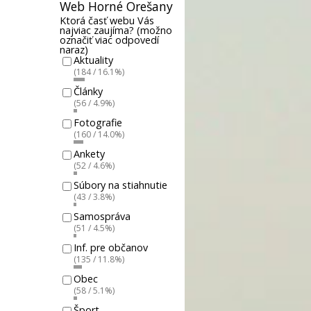
Web Horné Orešany
Ktorá časť webu Vás
najviac zaujíma? (možno
označiť viac odpovedí
naraz)
Aktuality
(184 / 16.1%)
Články
(56 / 4.9%)
Fotografie
(160 / 14.0%)
Ankety
(52 / 4.6%)
Súbory na stiahnutie
(43 / 3.8%)
Samospráva
(51 / 4.5%)
Inf. pre občanov
(135 / 11.8%)
Obec
(58 / 5.1%)
Šport