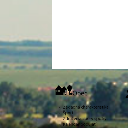
Obec
-
Základná charakteristika
-
Šport
-
Združenia zbory spolky
-
Kalendár podujatí