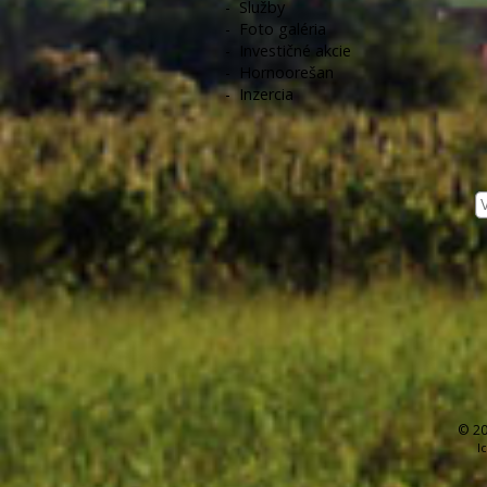
-
Služby
-
Foto galéria
-
Investičné akcie
-
Hornoorešan
-
Inzercia
© 20
I