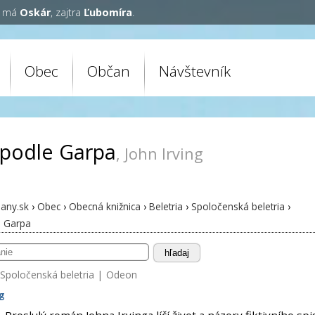
y má
Oskár
, zajtra
Ľubomíra
.
Obec
Občan
Návštevník
 podle Garpa
, John Irving
any.sk
›
Obec
›
Obecná knižnica
›
Beletria
›
Spoločenská beletria
›
e Garpa
hľadaj
Spoločenská beletria
|
Odeon
ng