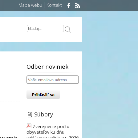
Mapa webu
Kontakt
Odber noviniek
Súbory
Zverejnenie počtu
obyvateľov ku dňu
vyhlásenia volieb v r. 2026