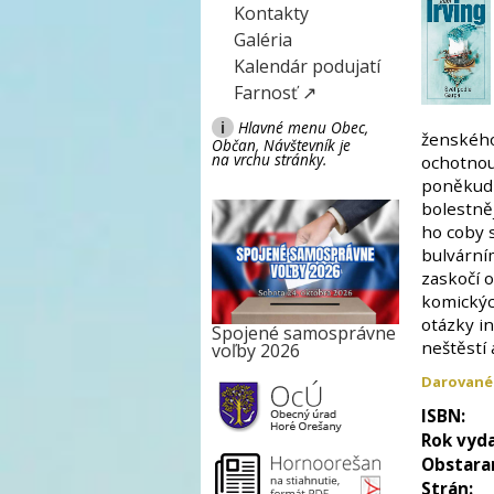
Kontakty
Galéria
Kalendár podujatí
Farnosť ↗
i
Hlavné menu Obec,
ženského
Občan, Návštevník je
na vrchu stránky.
ochotnou 
poněkud 
bolestně
ho coby s
bulvární
zaskočí 
komických
otázky in
Spojené samosprávne
neštěstí a
voľby 2026
Darované
ISBN:
Rok vyda
Obstara
Strán: