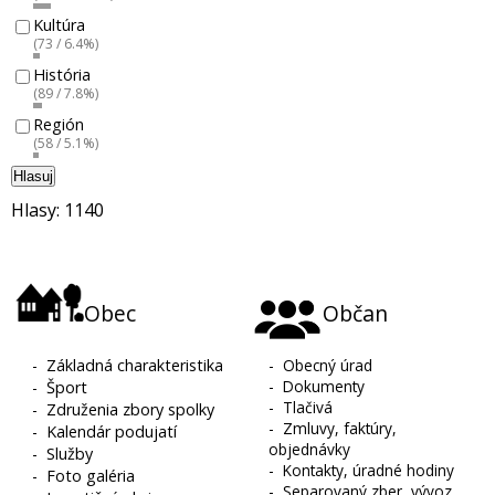
Kultúra
(73 / 6.4%)
História
(89 / 7.8%)
Región
(58 / 5.1%)
Hlasuj
Hlasy: 1140
Obec
Občan
-
Základná charakteristika
-
Obecný úrad
-
Dokumenty
-
Šport
-
Tlačivá
-
Združenia zbory spolky
-
Zmluvy, faktúry,
-
Kalendár podujatí
objednávky
-
Služby
-
Kontakty, úradné hodiny
-
Foto galéria
-
Separovaný zber, vývoz