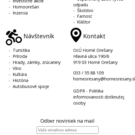
-
Investičné akcie
odpadu
-
Hornoorešan
-
Školstvo
-
Inzercia
-
Farnosť
-
Kláštor
Návštevník
Kontakt
-
Turistika
OcÚ Horné Orešany
-
Príroda
Hlavná ulica 190/6
-
Hrady, zámky, zrúcaniny
919 03 Horné Orešany
-
Víno
033 / 55 88 109
-
Kultúra
horneoresany@horneoresany.s
-
História
-
Autobusové spoje
GDPR - Politika
informovanosti dotknutej
osoby
Odber noviniek na mail