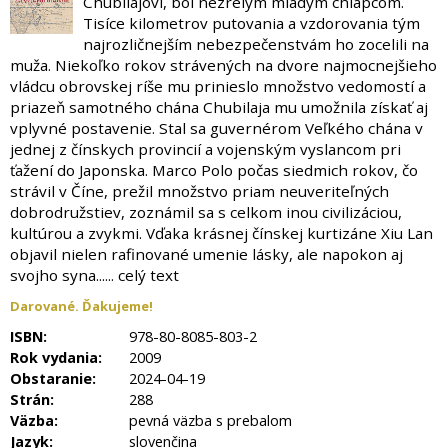
Chubilajovi, bol nezrelým mladým chlapcom.
Tisíce kilometrov putovania a vzdorovania tým
najrozličnejším nebezpečenstvám ho zocelili na
muža. Niekoľko rokov strávených na dvore najmocnejšieho
vládcu obrovskej ríše mu prinieslo množstvo vedomostí a
priazeň samotného chána Chubilaja mu umožnila získať aj
vplyvné postavenie. Stal sa guvernérom Veľkého chána v
jednej z čínskych provincií a vojenským vyslancom pri
ťažení do Japonska. Marco Polo počas siedmich rokov, čo
strávil v Číne, prežil množstvo priam neuveriteľných
dobrodružstiev, zoznámil sa s celkom inou civilizáciou,
kultúrou a zvykmi. Vďaka krásnej čínskej kurtizáne Xiu Lan
objavil nielen rafinované umenie lásky, ale napokon aj
svojho syna...... celý text
Darované. Ďakujeme!
ISBN:
978-80-8085-803-2
Rok vydania:
2009
Obstaranie:
2024-04-19
Strán:
288
Väzba:
pevná väzba s prebalom
Jazyk:
slovenčina