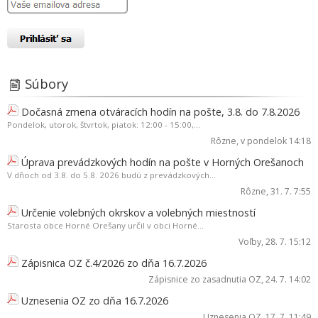
Súbory
Dočasná zmena otváracích hodín na pošte, 3.8. do 7.8.2026
Pondelok, utorok, štvrtok, piatok: 12:00 - 15:00,...
Rôzne
, v pondelok 14:18
Úprava prevádzkových hodín na pošte v Horných Orešanoch
V dňoch od 3.8. do 5.8. 2026 budú z prevádzkových...
Rôzne
, 31. 7. 7:55
Určenie volebných okrskov a volebných miestností
Starosta obce Horné Orešany určil v obci Horné...
Voľby
, 28. 7. 15:12
Zápisnica OZ č.4/2026 zo dňa 16.7.2026
Zápisnice zo zasadnutia OZ
, 24. 7. 14:02
Uznesenia OZ zo dňa 16.7.2026
Uznesenia OZ
, 17. 7. 11:49