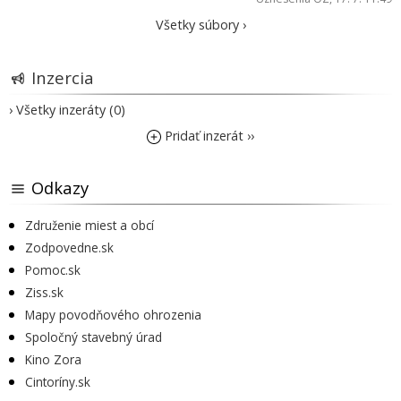
Všetky súbory ›
Inzercia
› Všetky inzeráty (0)
Pridať inzerát ››
Odkazy
Združenie miest a obcí
Zodpovedne.sk
Pomoc.sk
Ziss.sk
Mapy povodňového ohrozenia
Spoločný stavebný úrad
Kino Zora
Cintoríny.sk