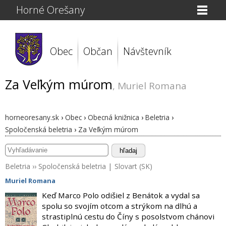
Horné Orešany
Obec
Občan
Návštevník
Za Veľkým múrom
, Muriel Romana
horneoresany.sk
›
Obec
›
Obecná knižnica
›
Beletria
›
Spoločenská beletria
›
Za Veľkým múrom
hľadaj
Beletria
››
Spoločenská beletria
|
Slovart (SK)
Muriel Romana
Keď Marco Polo odišiel z Benátok a vydal sa
spolu so svojím otcom a strýkom na dlhú a
strastiplnú cestu do Číny s posolstvom chánovi