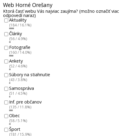
Web Horné Orešany
Ktorá časť webu Vás najviac zaujíma? (možno označiť viac
odpovedí naraz)
Aktuality
(184 / 16.1%)
Články
(56 / 4.9%)
Fotografie
(160 / 14.0%)
Ankety
(52 / 4.6%)
Súbory na stiahnutie
(43 / 3.8%)
Samospráva
(51 / 4.5%)
Inf. pre občanov
(135 / 11.8%)
Obec
(58 / 5.1%)
Šport
(181 / 15.9%)