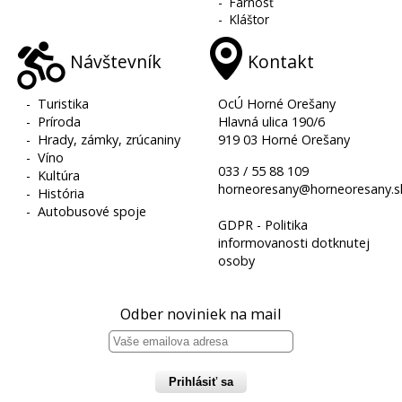
-
Farnosť
-
Kláštor
Návštevník
Kontakt
-
Turistika
OcÚ Horné Orešany
-
Príroda
Hlavná ulica 190/6
-
Hrady, zámky, zrúcaniny
919 03 Horné Orešany
-
Víno
033 / 55 88 109
-
Kultúra
horneoresany@horneoresany.s
-
História
-
Autobusové spoje
GDPR - Politika
informovanosti dotknutej
osoby
Odber noviniek na mail
Prihlásiť sa