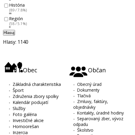
História
(89 / 7.8%)
Región
(58 / 5.1%)
Hlasuj
Hlasy: 1140
Obec
Občan
-
Základná charakteristika
-
Obecný úrad
-
Dokumenty
-
Šport
-
Tlačivá
-
Združenia zbory spolky
-
Zmluvy, faktúry,
-
Kalendár podujatí
objednávky
-
Služby
-
Kontakty, úradné hodiny
-
Foto galéria
-
Separovaný zber, vývoz
-
Investičné akcie
odpadu
-
Hornoorešan
-
Školstvo
-
Inzercia