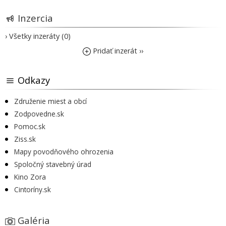
Inzercia
› Všetky inzeráty (0)
Pridať inzerát ››
Odkazy
Združenie miest a obcí
Zodpovedne.sk
Pomoc.sk
Ziss.sk
Mapy povodňového ohrozenia
Spoločný stavebný úrad
Kino Zora
Cintoríny.sk
Galéria