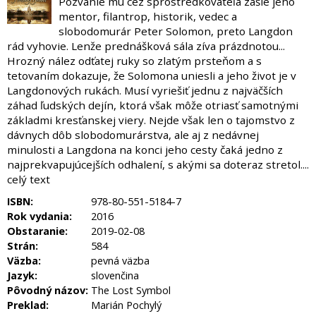
Pozvanie mu cez sprostredkovateľa zašle jeho
mentor, filantrop, historik, vedec a
slobodomurár Peter Solomon, preto Langdon
rád vyhovie. Lenže prednášková sála zíva prázdnotou...
Hrozný nález odťatej ruky so zlatým prsteňom a s
tetovaním dokazuje, že Solomona uniesli a jeho život je v
Langdonových rukách. Musí vyriešiť jednu z najväčších
záhad ľudských dejín, ktorá však môže otriasť samotnými
základmi kresťanskej viery. Nejde však len o tajomstvo z
dávnych dôb slobodomurárstva, ale aj z nedávnej
minulosti a Langdona na konci jeho cesty čaká jedno z
najprekvapujúcejších odhalení, s akými sa doteraz stretol....
celý text
ISBN:
978-80-551-5184-7
Rok vydania:
2016
Obstaranie:
2019-02-08
Strán:
584
Väzba:
pevná väzba
Jazyk:
slovenčina
Pôvodný názov:
The Lost Symbol
Preklad:
Marián Pochylý