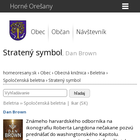
Horné Orešany
Obec
Občan
Návštevník
Stratený symbol
, Dan Brown
horneoresany.sk
›
Obec
›
Obecná knižnica
›
Beletria
›
Spoločenská beletria
›
Stratený symbol
hľadaj
Beletria
››
Spoločenská beletria
|
Ikar (SK)
Dan Brown
Známeho harvardského odborníka na
ikonografiu Roberta Langdona nečakane pozvú
prednášať do washingtonského Kapitolu.