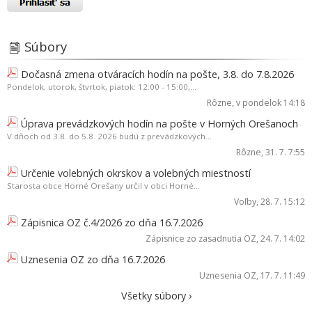
Súbory
Dočasná zmena otváracích hodín na pošte, 3.8. do 7.8.2026
Pondelok, utorok, štvrtok, piatok: 12:00 - 15:00,...
Rôzne
, v pondelok 14:18
Úprava prevádzkových hodín na pošte v Horných Orešanoch
V dňoch od 3.8. do 5.8. 2026 budú z prevádzkových...
Rôzne
, 31. 7. 7:55
Určenie volebných okrskov a volebných miestností
Starosta obce Horné Orešany určil v obci Horné...
Voľby
, 28. 7. 15:12
Zápisnica OZ č.4/2026 zo dňa 16.7.2026
Zápisnice zo zasadnutia OZ
, 24. 7. 14:02
Uznesenia OZ zo dňa 16.7.2026
Uznesenia OZ
, 17. 7. 11:49
Všetky súbory ›