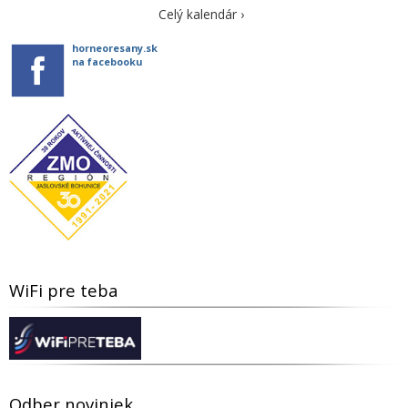
Celý kalendár ›
horneoresany.sk
na facebooku
WiFi pre teba
Odber noviniek