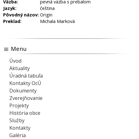
Väzba:
pevná väzba s prebalom
Jazyk:
čeština
Pôvodný názov:
Origin
Preklad:
Michala Marková
Menu
Úvod
Aktuality
Úradná tabuľa
Kontakty OcÚ
Dokumenty
Zverejňovanie
Projekty
História obce
Služby
Kontakty
Galéria