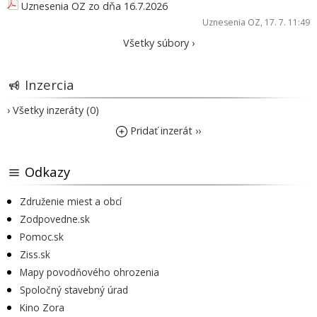
Uznesenia OZ zo dňa 16.7.2026
Uznesenia OZ
, 17. 7. 11:49
Všetky súbory ›
Inzercia
› Všetky inzeráty (0)
Pridať inzerát ››
Odkazy
Združenie miest a obcí
Zodpovedne.sk
Pomoc.sk
Ziss.sk
Mapy povodňového ohrozenia
Spoločný stavebný úrad
Kino Zora