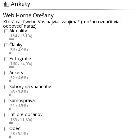
Ankety
Web Horné Orešany
Ktorá časť webu Vás najviac zaujíma? (možno označiť viac
odpovedí naraz)
Aktuality
(184 / 16.1%)
Články
(56 / 4.9%)
Fotografie
(160 / 14.0%)
Ankety
(52 / 4.6%)
Súbory na stiahnutie
(43 / 3.8%)
Samospráva
(51 / 4.5%)
Inf. pre občanov
(135 / 11.8%)
Obec
(58 / 5.1%)