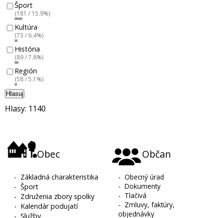
Šport
(181 / 15.9%)
Kultúra
(73 / 6.4%)
História
(89 / 7.8%)
Región
(58 / 5.1%)
Hlasuj
Hlasy: 1140
Obec
Občan
-
Základná charakteristika
-
Obecný úrad
-
Dokumenty
-
Šport
-
Tlačivá
-
Združenia zbory spolky
-
Zmluvy, faktúry,
-
Kalendár podujatí
objednávky
-
Služby