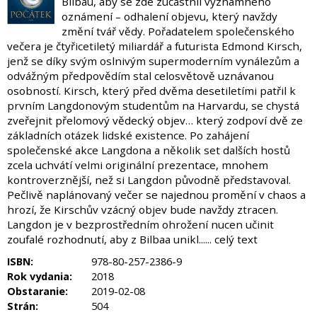
Bilbau, aby se zde zúčastnil významného
oznámení – odhalení objevu, který navždy
změní tvář vědy. Pořadatelem společenského
večera je čtyřicetiletý miliardář a futurista Edmond Kirsch,
jenž se díky svým oslnivým supermoderním vynálezům a
odvážným předpovědím stal celosvětově uznávanou
osobností. Kirsch, který před dvěma desetiletími patřil k
prvním Langdonovým studentům na Harvardu, se chystá
zveřejnit přelomový vědecký objev… který zodpoví dvě ze
základních otázek lidské existence. Po zahájení
společenské akce Langdona a několik set dalších hostů
zcela uchvátí velmi originální prezentace, mnohem
kontroverznější, než si Langdon původně představoval.
Pečlivě naplánovaný večer se najednou promění v chaos a
hrozí, že Kirschův vzácný objev bude navždy ztracen.
Langdon je v bezprostředním ohrožení nucen učinit
zoufalé rozhodnutí, aby z Bilbaa unikl...... celý text
ISBN:
978-80-257-2386-9
Rok vydania:
2018
Obstaranie:
2019-02-08
Strán:
504