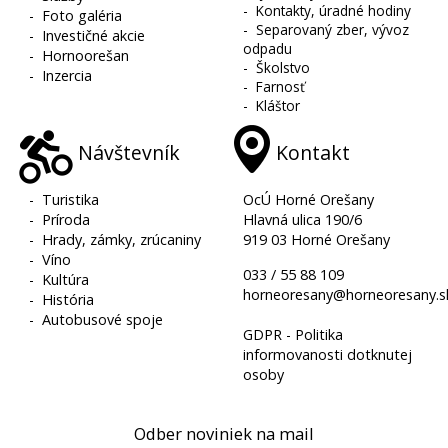
-
Kontakty, úradné hodiny
-
Foto galéria
-
Separovaný zber, vývoz
-
Investičné akcie
odpadu
-
Hornoorešan
-
Školstvo
-
Inzercia
-
Farnosť
-
Kláštor
Návštevník
Kontakt
-
Turistika
OcÚ Horné Orešany
-
Príroda
Hlavná ulica 190/6
-
Hrady, zámky, zrúcaniny
919 03 Horné Orešany
-
Víno
033 / 55 88 109
-
Kultúra
horneoresany@horneoresany.s
-
História
-
Autobusové spoje
GDPR - Politika
informovanosti dotknutej
osoby
Odber noviniek na mail