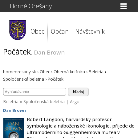
Horné Orešany
Obec
Občan
Návštevník
Počátek
, Dan Brown
horneoresany.sk
›
Obec
›
Obecná knižnica
›
Beletria
›
Spoločenská beletria
›
Počátek
hľadaj
Beletria
››
Spoločenská beletria
|
Argo
Dan Brown
Robert Langdon, harvardský profesor
symbologie a náboženské ikonologie, přijede do
ultramoderního Guggenheimova muzea v