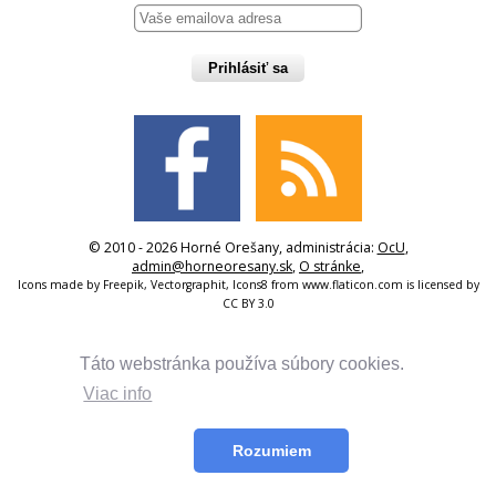
Prihlásiť sa
© 2010 - 2026 Horné Orešany, administrácia:
OcU
,
admin@horneoresany.sk
,
O stránke
,
Icons made by
Freepik
,
Vectorgraphit
,
Icons8
from
www.flaticon.com
is licensed by
CC BY 3.0
Táto webstránka používa súbory cookies.
Viac info
Rozumiem