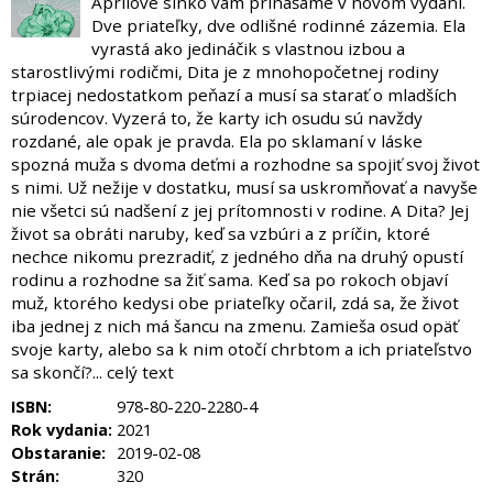
Aprílové slnko vám prinášame v novom vydaní.
Dve priateľky, dve odlišné rodinné zázemia. Ela
vyrastá ako jedináčik s vlastnou izbou a
starostlivými rodičmi, Dita je z mnohopočetnej rodiny
trpiacej nedostatkom peňazí a musí sa starať o mladších
súrodencov. Vyzerá to, že karty ich osudu sú navždy
rozdané, ale opak je pravda. Ela po sklamaní v láske
spozná muža s dvoma deťmi a rozhodne sa spojiť svoj život
s nimi. Už nežije v dostatku, musí sa uskromňovať a navyše
nie všetci sú nadšení z jej prítomnosti v rodine. A Dita? Jej
život sa obráti naruby, keď sa vzbúri a z príčin, ktoré
nechce nikomu prezradiť, z jedného dňa na druhý opustí
rodinu a rozhodne sa žiť sama. Keď sa po rokoch objaví
muž, ktorého kedysi obe priateľky očaril, zdá sa, že život
iba jednej z nich má šancu na zmenu. Zamieša osud opäť
svoje karty, alebo sa k nim otočí chrbtom a ich priateľstvo
sa skončí?... celý text
ISBN:
978-80-220-2280-4
Rok vydania:
2021
Obstaranie:
2019-02-08
Strán:
320