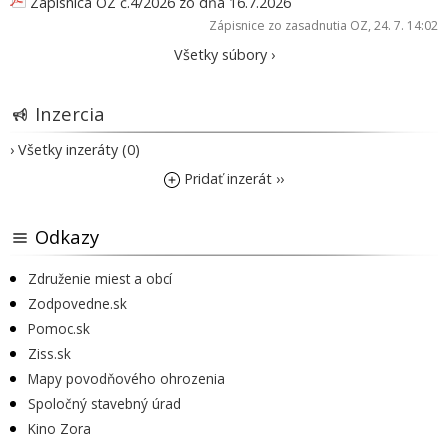
Zápisnica OZ č.4/2026 zo dňa 16.7.2026
Zápisnice zo zasadnutia OZ
, 24. 7. 14:02
Všetky súbory ›
Inzercia
› Všetky inzeráty (0)
Pridať inzerát ››
Odkazy
Združenie miest a obcí
Zodpovedne.sk
Pomoc.sk
Ziss.sk
Mapy povodňového ohrozenia
Spoločný stavebný úrad
Kino Zora