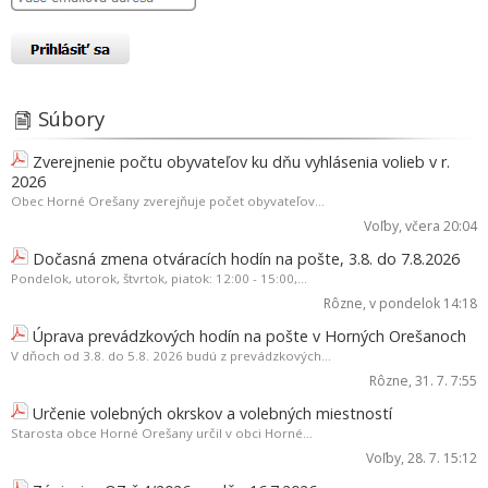
Súbory
Zverejnenie počtu obyvateľov ku dňu vyhlásenia volieb v r.
2026
Obec Horné Orešany zverejňuje počet obyvateľov...
Voľby
, včera 20:04
Dočasná zmena otváracích hodín na pošte, 3.8. do 7.8.2026
Pondelok, utorok, štvrtok, piatok: 12:00 - 15:00,...
Rôzne
, v pondelok 14:18
Úprava prevádzkových hodín na pošte v Horných Orešanoch
V dňoch od 3.8. do 5.8. 2026 budú z prevádzkových...
Rôzne
, 31. 7. 7:55
Určenie volebných okrskov a volebných miestností
Starosta obce Horné Orešany určil v obci Horné...
Voľby
, 28. 7. 15:12