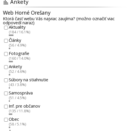
Ankety
Web Horné Orešany
Ktorá časť webu Vás najviac zaujíma? (možno označiť viac
odpovedí naraz)
Aktuality
(184 / 16.1%)
Články
(56 / 4.9%)
Fotografie
(160 / 14.0%)
Ankety
(52 / 4.6%)
Súbory na stiahnutie
(43 / 3.8%)
Samospráva
(51 / 4.5%)
Inf. pre občanov
(135 / 11.8%)
Obec
(58 / 5.1%)