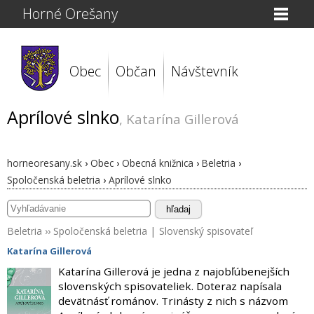
Horné Orešany
Obec
Občan
Návštevník
Aprílové slnko
, Katarína Gillerová
horneoresany.sk
›
Obec
›
Obecná knižnica
›
Beletria
›
Spoločenská beletria
›
Aprílové slnko
hľadaj
Beletria
››
Spoločenská beletria
|
Slovenský spisovateľ
Katarína Gillerová
Katarína Gillerová je jedna z najobľúbenejších
slovenských spisovateliek. Doteraz napísala
devätnásť románov. Trinásty z nich s názvom