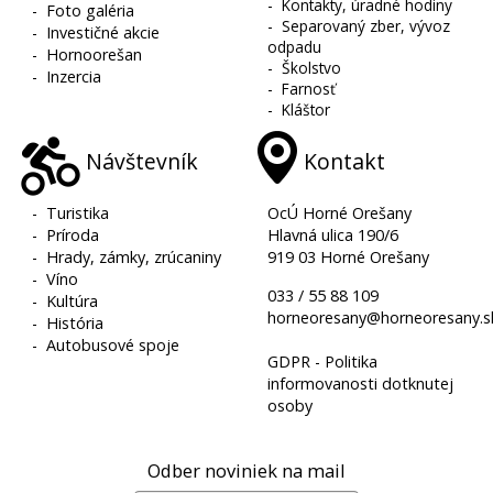
-
Kontakty, úradné hodiny
-
Foto galéria
-
Separovaný zber, vývoz
-
Investičné akcie
odpadu
-
Hornoorešan
-
Školstvo
-
Inzercia
-
Farnosť
-
Kláštor
Návštevník
Kontakt
-
Turistika
OcÚ Horné Orešany
-
Príroda
Hlavná ulica 190/6
-
Hrady, zámky, zrúcaniny
919 03 Horné Orešany
-
Víno
033 / 55 88 109
-
Kultúra
horneoresany@horneoresany.s
-
História
-
Autobusové spoje
GDPR - Politika
informovanosti dotknutej
osoby
Odber noviniek na mail