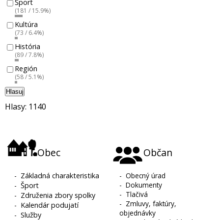
Šport
(181 / 15.9%)
Kultúra
(73 / 6.4%)
História
(89 / 7.8%)
Región
(58 / 5.1%)
Hlasuj
Hlasy: 1140
Obec
Občan
-
Základná charakteristika
-
Obecný úrad
-
Dokumenty
-
Šport
-
Tlačivá
-
Združenia zbory spolky
-
Zmluvy, faktúry,
-
Kalendár podujatí
objednávky
-
Služby