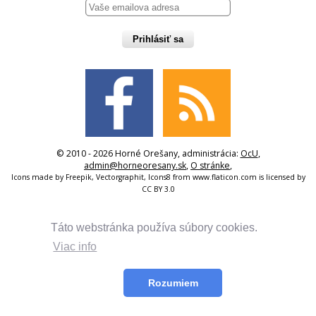
Prihlásiť sa
© 2010 - 2026 Horné Orešany, administrácia:
OcU
,
admin@horneoresany.sk
,
O stránke
,
Icons made by
Freepik
,
Vectorgraphit
,
Icons8
from
www.flaticon.com
is licensed by
CC BY 3.0
Táto webstránka používa súbory cookies.
Viac info
Rozumiem