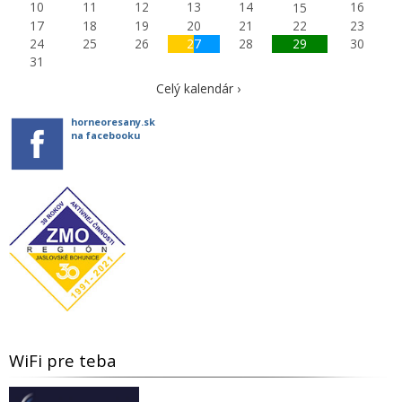
10
11
12
13
14
16
15
17
18
19
20
21
22
23
24
25
26
27
28
29
30
31
Celý kalendár ›
horneoresany.sk
na facebooku
WiFi pre teba