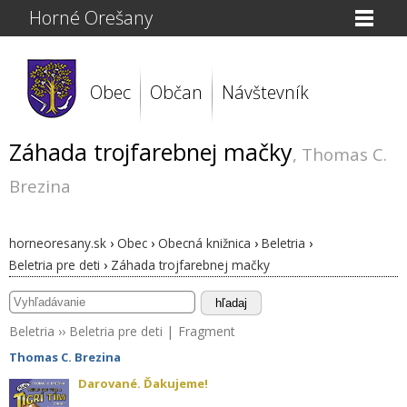
Horné Orešany
Obec
Občan
Návštevník
Záhada trojfarebnej mačky
, Thomas C.
Brezina
horneoresany.sk
›
Obec
›
Obecná knižnica
›
Beletria
›
Beletria pre deti
›
Záhada trojfarebnej mačky
hľadaj
Beletria
››
Beletria pre deti
|
Fragment
Thomas C. Brezina
Darované. Ďakujeme!