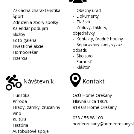
-
Základná charakteristika
-
Obecný úrad
-
Dokumenty
-
Šport
-
Tlačivá
-
Združenia zbory spolky
-
Zmluvy, faktúry,
-
Kalendár podujatí
objednávky
-
Služby
-
Kontakty, úradné hodiny
-
Foto galéria
-
Separovaný zber, vývoz
-
Investičné akcie
odpadu
-
Hornoorešan
-
Školstvo
-
Inzercia
-
Farnosť
-
Kláštor
Návštevník
Kontakt
-
Turistika
OcÚ Horné Orešany
-
Príroda
Hlavná ulica 190/6
-
Hrady, zámky, zrúcaniny
919 03 Horné Orešany
-
Víno
033 / 55 88 109
-
Kultúra
horneoresany@horneoresany.s
-
História
-
Autobusové spoje