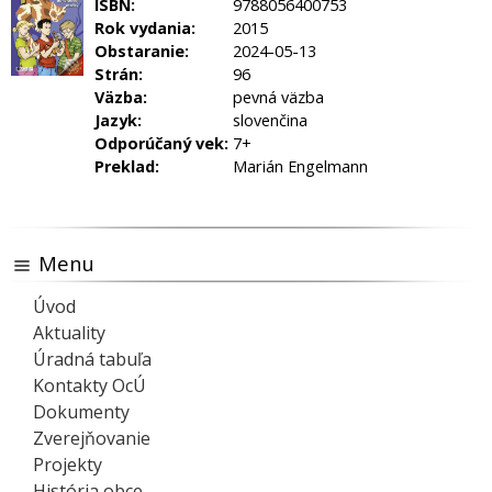
ISBN:
9788056400753
Rok vydania:
2015
Obstaranie:
2024-05-13
Strán:
96
Väzba:
pevná väzba
Jazyk:
slovenčina
Odporúčaný vek:
7+
Preklad:
Marián Engelmann
Menu
Úvod
Aktuality
Úradná tabuľa
Kontakty OcÚ
Dokumenty
Zverejňovanie
Projekty
História obce