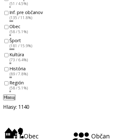
(51 / 4.5%)
Inf. pre občanov
(135 / 11.8%)
Obec
(58 / 5.1%)
Šport
(181 / 15.9%)
Kultúra
(73 / 6.4%)
História
(89 / 7.8%)
Región
(58 / 5.1%)
Hlasuj
Hlasy: 1140
Obec
Občan