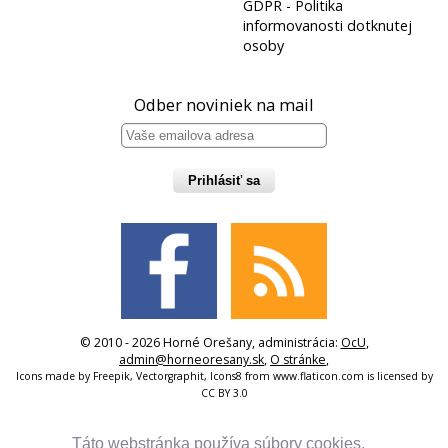
GDPR - Politika
informovanosti dotknutej
osoby
Odber noviniek na mail
Prihlásiť sa
© 2010 - 2026 Horné Orešany, administrácia:
OcU
,
admin@horneoresany.sk
,
O stránke
,
Icons made by
Freepik
,
Vectorgraphit
,
Icons8
from
www.flaticon.com
is licensed by
CC BY 3.0
Táto webstránka používa súbory cookies.