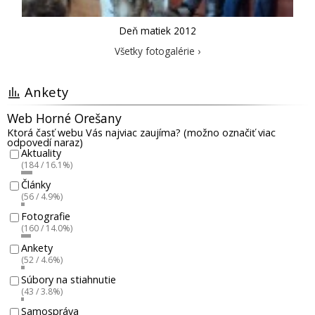
Deň matiek 2012
Všetky fotogalérie ›
Ankety
Web Horné Orešany
Ktorá časť webu Vás najviac zaujíma? (možno označiť viac
odpovedí naraz)
Aktuality
(184 / 16.1%)
Články
(56 / 4.9%)
Fotografie
(160 / 14.0%)
Ankety
(52 / 4.6%)
Súbory na stiahnutie
(43 / 3.8%)
Samospráva