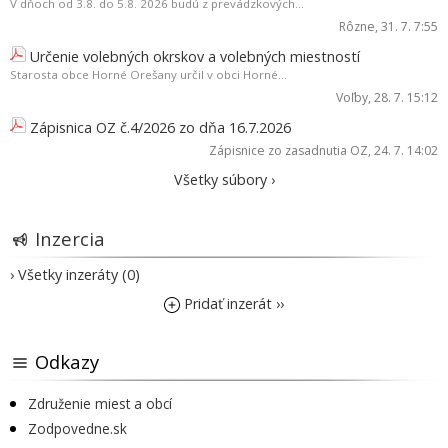
V dňoch od 3.8. do 5.8. 2026 budú z prevádzkových...
Rôzne
, 31. 7. 7:55
Určenie volebných okrskov a volebných miestností
Starosta obce Horné Orešany určil v obci Horné...
Voľby
, 28. 7. 15:12
Zápisnica OZ č.4/2026 zo dňa 16.7.2026
Zápisnice zo zasadnutia OZ
, 24. 7. 14:02
Všetky súbory ›
Inzercia
› Všetky inzeráty (0)
Pridať inzerát ››
Odkazy
Združenie miest a obcí
Zodpovedne.sk