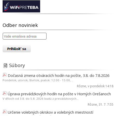
Odber noviniek
Súbory
Dočasná zmena otváracích hodín na pošte, 3.8. do 7.8.2026
Pondelok, utorok, štvrtok, piatok: 12:00 - 15:00,...
Rôzne
, v pondelok 14:18
Úprava prevádzkových hodín na pošte v Horných Orešanoch
V dňoch od 3.8. do 5.8. 2026 budú z prevádzkových...
Rôzne
, 31. 7. 7:55
Určenie volebných okrskov a volebných miestností