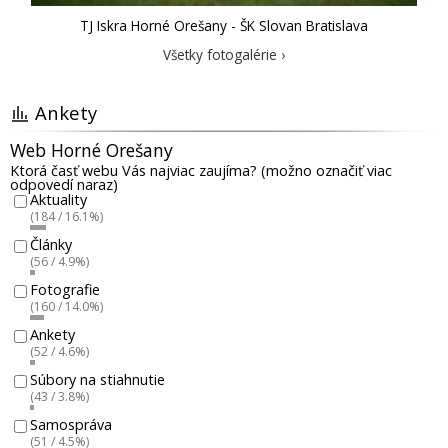
TJ Iskra Horné Orešany - ŠK Slovan Bratislava
Všetky fotogalérie ›
Ankety
Web Horné Orešany
Ktorá časť webu Vás najviac zaujíma? (možno označiť viac
odpovedí naraz)
Aktuality
(184 / 16.1%)
Články
(56 / 4.9%)
Fotografie
(160 / 14.0%)
Ankety
(52 / 4.6%)
Súbory na stiahnutie
(43 / 3.8%)
Samospráva
(51 / 4.5%)