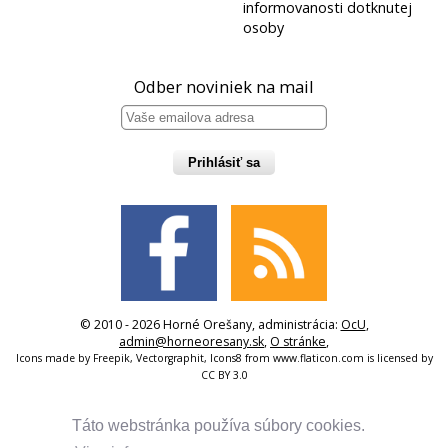
informovanosti dotknutej
osoby
Odber noviniek na mail
Prihlásiť sa
© 2010 - 2026 Horné Orešany, administrácia:
OcU
,
admin@horneoresany.sk
,
O stránke
,
Icons made by
Freepik
,
Vectorgraphit
,
Icons8
from
www.flaticon.com
is licensed by
CC BY 3.0
Táto webstránka používa súbory cookies.