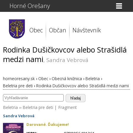
Horné Orešany
Obec
Občan
Návštevník
Rodinka Dušičkovcov alebo Strašidlá
medzi nami
, Sandra Vebrová
horneoresany.sk
›
Obec
›
Obecná knižnica
›
Beletria
›
Beletria pre deti
›
Rodinka Dušičkovcov alebo Strašidlá medzi nami
hľadaj
Beletria
››
Beletria pre deti
|
Fragment
Sandra Vebrová
Darované. Ďakujeme!