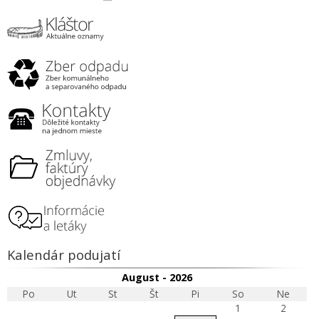
Kalendár podujatí
August - 2026
Po
Ut
St
Št
Pi
So
Ne
1
2