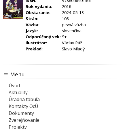
ISBN:
9788056401361
Rok vydania:
2016
Obstaranie:
2024-05-13
Strán:
108
Väzba:
pevná väzba
Jazyk:
slovenčina
Odporúčaný vek:
9+
Ilustrátor:
Václav Ráž
Preklad:
Slavo Mladý
Menu
Úvod
Aktuality
Úradná tabuľa
Kontakty OcÚ
Dokumenty
Zverejňovanie
Projekty