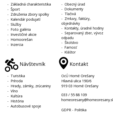
-
Základná charakteristika
-
Obecný úrad
-
Dokumenty
-
Šport
-
Tlačivá
-
Združenia zbory spolky
-
Zmluvy, faktúry,
-
Kalendár podujatí
objednávky
-
Služby
-
Kontakty, úradné hodiny
-
Foto galéria
-
Separovaný zber, vývoz
-
Investičné akcie
odpadu
-
Hornoorešan
-
Školstvo
-
Inzercia
-
Farnosť
-
Kláštor
Návštevník
Kontakt
-
Turistika
OcÚ Horné Orešany
-
Príroda
Hlavná ulica 190/6
-
Hrady, zámky, zrúcaniny
919 03 Horné Orešany
-
Víno
033 / 55 88 109
-
Kultúra
horneoresany@horneoresany.s
-
História
-
Autobusové spoje
GDPR - Politika