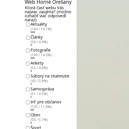
Web Horné Orešany
Ktorá časť webu Vás
najviac zaujíma? (možno
označiť viac odpovedí
naraz)
Aktuality
(184 / 16.1%)
Články
(56 / 4.9%)
Fotografie
(160 / 14.0%)
Ankety
(52 / 4.6%)
Súbory na stiahnutie
(43 / 3.8%)
Samospráva
(51 / 4.5%)
Inf. pre občanov
(135 / 11.8%)
Obec
(58 / 5.1%)
Šport