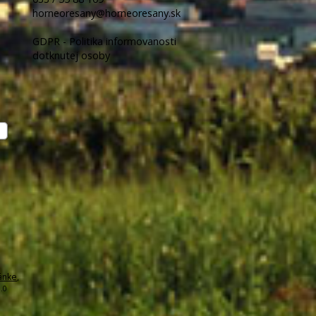
horneoresany@horneoresany.sk
GDPR - Politika informovanosti
dotknutej osoby
ánke
,
.0