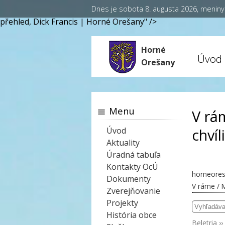
Dnes je sobota 8. augusta 2026, menin
přehled, Dick Francis | Horné Orešany" />
Horné
Úvod
Orešany
Menu
V rá
Úvod
chvíl
Aktuality
Úradná tabuľa
Kontakty OcÚ
horneores
Dokumenty
V ráme / M
Zverejňovanie
Projekty
História obce
Beletria
››