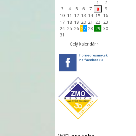
1
2
3
4
5
6
7
9
8
10
11
12
13
14
16
15
17
18
19
20
21
22
23
24
25
26
27
28
29
30
31
Celý kalendár ›
horneoresany.sk
na facebooku
WiFi pre teba