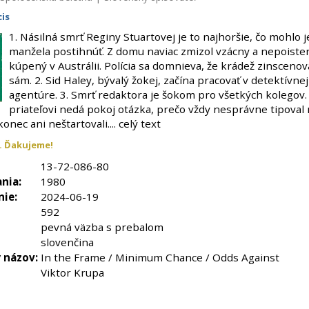
cis
1. Násilná smrť Reginy Stuartovej je to najhoršie, čo mohlo j
manžela postihnúť. Z domu naviac zmizol vzácny a nepoiste
kúpený v Austrálii. Polícia sa domnieva, že krádež zinscenov
sám. 2. Sid Haley, bývalý žokej, začína pracovať v detektívnej
agentúre. 3. Smrť redaktora je šokom pro všetkých kolegov.
priateľovi nedá pokoj otázka, prečo vždy nesprávne tipoval
onec ani neštartovali.... celý text
. Ďakujeme!
13-72-086-80
nia:
1980
nie:
2024-06-19
592
pevná väzba s prebalom
slovenčina
 názov:
In the Frame / Minimum Chance / Odds Against
Viktor Krupa