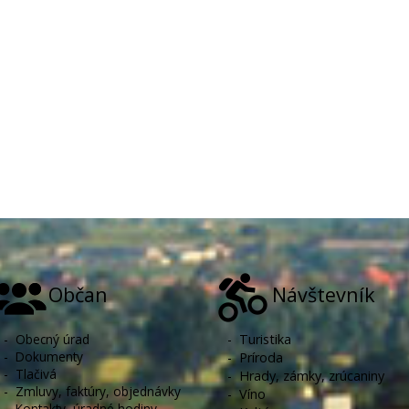
Občan
Návštevník
-
Obecný úrad
-
Turistika
-
Dokumenty
-
Príroda
-
Tlačivá
-
Hrady, zámky, zrúcaniny
-
Zmluvy, faktúry, objednávky
-
Víno
-
Kontakty, úradné hodiny