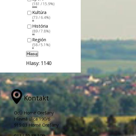
(181 / 15.9%)
Kultúra
(73 / 6.4%)
História
(89 / 7.8%)
Región
(58 / 5.1%)
Hlasuj
Hlasy: 1140
Kontakt
OcÚ Horné Orešany
Hlavná ulica 190/6
919 03 Horné Orešany
033 / 55 88 109