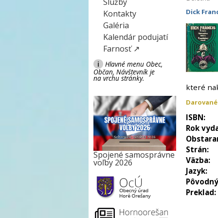
Služby
Dick Fran
Kontakty
Galéria
Kalendár podujatí
Farnosť ↗
i
Hlavné menu Obec,
Občan, Návštevník je
na vrchu stránky.
které nak
Darované
ISBN:
Rok vyda
Obstara
Strán:
Spojené samosprávne
Väzba:
voľby 2026
Jazyk:
Pôvodný
Preklad: