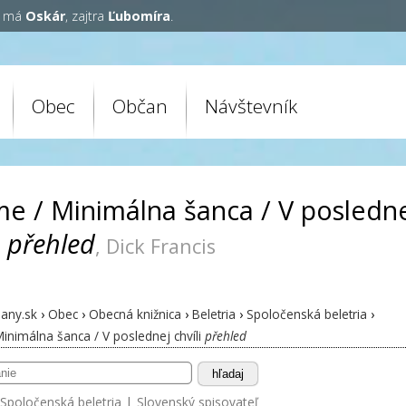
y má
Oskár
, zajtra
Ľubomíra
.
Obec
Občan
Návštevník
me / Minimálna šanca / V posledn
i
přehled
, Dick Francis
any.sk
›
Obec
›
Obecná knižnica
›
Beletria
›
Spoločenská beletria
›
inimálna šanca / V poslednej chvíli
přehled
hľadaj
Spoločenská beletria
|
Slovenský spisovateľ