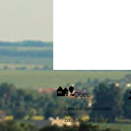
Obec
-
Základná charakteristika
-
Šport
-
Združenia zbory spolky
-
Kalendár podujatí