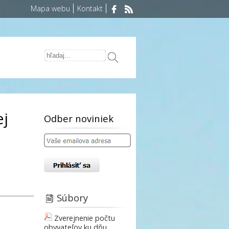
Mapa webu
Kontakt
ej
Odber noviniek
Súbory
Zverejnenie počtu
obyvateľov ku dňu