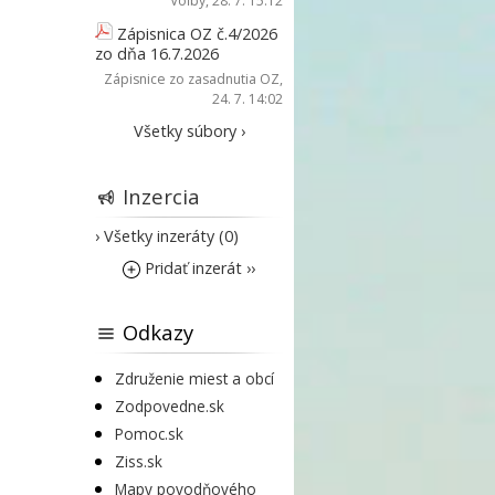
Voľby
, 28. 7. 15:12
Zápisnica OZ č.4/2026
zo dňa 16.7.2026
Zápisnice zo zasadnutia OZ
,
24. 7. 14:02
Všetky súbory ›
Inzercia
› Všetky inzeráty (0)
Pridať inzerát ››
Odkazy
Združenie miest a obcí
Zodpovedne.sk
Pomoc.sk
Ziss.sk
Mapy povodňového