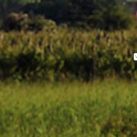
-
Služby
-
Foto galéria
-
Investičné akcie
-
Hornoorešan
-
Inzercia
© 20
I