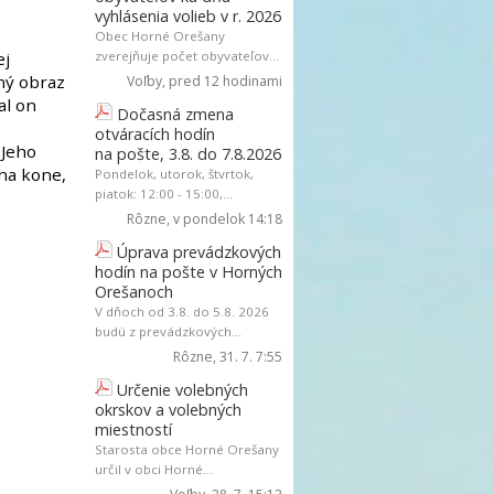
vyhlásenia volieb v r. 2026
Obec Horné Orešany
ej
zverejňuje počet obyvateľov...
ný obraz
Voľby
, pred 12 hodinami
al on
Dočasná zmena
otváracích hodín
 Jeho
na pošte, 3.8. do 7.8.2026
 na kone,
Pondelok, utorok, štvrtok,
piatok: 12:00 - 15:00,...
Rôzne
, v pondelok 14:18
Úprava prevádzkových
hodín na pošte v Horných
Orešanoch
V dňoch od 3.8. do 5.8. 2026
budú z prevádzkových...
Rôzne
, 31. 7. 7:55
Určenie volebných
okrskov a volebných
miestností
Starosta obce Horné Orešany
určil v obci Horné...