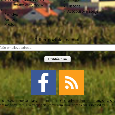
-
Kultúra
-
Separovaný zber, vývoz
-
História
odpadu
-
Autobusové spoje
-
Školstvo
-
Farnosť
-
Kláštor
Odber noviniek na mail
Prihlásiť sa
10 - 2026 Horné Orešany, administrácia:
OcU
,
admin@horneoresany.sk
,
O str
cons made by
Freepik
,
Vectorgraphit
,
Icons8
from
www.flaticon.com
is licensed by
CC BY 3