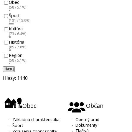
Obec
(58 / 5.1%)
Šport
(181 / 15.9%)
Kultúra
(73 / 6.4%)
História
(89 / 7.8%)
Región
(58 / 5.1%)
Hlasuj
Hlasy: 1140
Obec
Občan
-
Základná charakteristika
-
Obecný úrad
-
Dokumenty
-
Šport
-
Tlačivá
-
Združenia zbory spolky