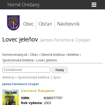
Horné Orešany
Obec
Občan
Návštevník
Lovec jeleňov
, James Fenimore Cooper
horneoresany.sk
›
Obec
›
Obecná knižnica
›
Beletria
›
Spoločenská beletria
›
Lovec jeleňov
hľadaj
Beletria
››
Spoločenská beletria
|
Epos
James Fenimore Cooper
Darované. Ďakujeme!
ISBN:
8088977797
Rok vydania:
2003