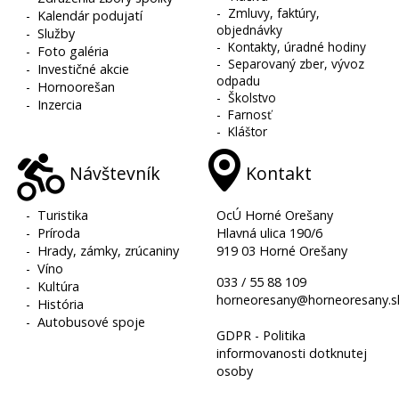
-
Zmluvy, faktúry,
-
Kalendár podujatí
objednávky
-
Služby
-
Kontakty, úradné hodiny
-
Foto galéria
-
Separovaný zber, vývoz
-
Investičné akcie
odpadu
-
Hornoorešan
-
Školstvo
-
Inzercia
-
Farnosť
-
Kláštor
Návštevník
Kontakt
-
Turistika
OcÚ Horné Orešany
-
Príroda
Hlavná ulica 190/6
-
Hrady, zámky, zrúcaniny
919 03 Horné Orešany
-
Víno
033 / 55 88 109
-
Kultúra
horneoresany@horneoresany.s
-
História
-
Autobusové spoje
GDPR - Politika
informovanosti dotknutej
osoby