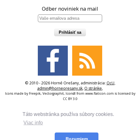
Odber noviniek na mail
Prihlásiť sa
© 2010 - 2026 Horné Orešany, administrácia:
OcU
,
admin@horneoresany.sk
,
O stránke
,
Icons made by
Freepik
,
Vectorgraphit
,
Icons8
from
www.flaticon.com
is licensed by
CC BY 3.0
Táto webstránka používa súbory cookies.
Viac info
Rozumiem