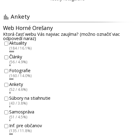
Ankety
Web Horné Orešany
Ktorá časť webu Vás najviac zaujíma? (možno označiť viac
odpovedí naraz)
Aktuality
(184 / 16.1%)
Články
(56 / 4.9%)
Fotografie
(160 / 14.0%)
Ankety
(52 / 4.6%)
Súbory na stiahnutie
(43 / 3.8%)
Samospráva
(51 / 4.5%)
Inf. pre občanov
(135 / 11.8%)