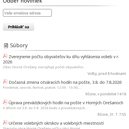
Odber noviniek
Súbory
Zverejnenie počtu obyvateľov ku dňu vyhlásenia volieb v r.
2026
Obec Horné Orešany zverejňuje počet obyvateľov...
Voľby
, pred 8 hodinami
Dočasná zmena otváracích hodín na pošte, 3.8. do 7.8.2026
Pondelok, utorok, štvrtok, piatok: 12:00 - 15:00,...
Rôzne
, v pondelok 14:18
Úprava prevádzkových hodín na pošte v Horných Orešanoch
V dňoch od 3.8. do 5.8. 2026 budú z prevádzkových...
Rôzne
, 31. 7. 7:55
Určenie volebných okrskov a volebných miestností
Starosta obce Horné Orešany určil v obci Horné...