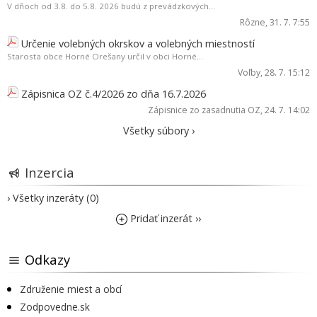
V dňoch od 3.8. do 5.8. 2026 budú z prevádzkových...
Rôzne
, 31. 7. 7:55
Určenie volebných okrskov a volebných miestností
Starosta obce Horné Orešany určil v obci Horné...
Voľby
, 28. 7. 15:12
Zápisnica OZ č.4/2026 zo dňa 16.7.2026
Zápisnice zo zasadnutia OZ
, 24. 7. 14:02
Všetky súbory ›
Inzercia
› Všetky inzeráty (0)
Pridať inzerát ››
Odkazy
Združenie miest a obcí
Zodpovedne.sk