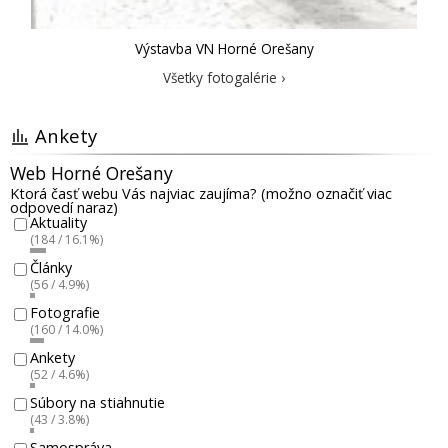
Výstavba VN Horné Orešany
Všetky fotogalérie ›
Ankety
Web Horné Orešany
Ktorá časť webu Vás najviac zaujíma? (možno označiť viac
odpovedí naraz)
Aktuality
(184 / 16.1%)
Články
(56 / 4.9%)
Fotografie
(160 / 14.0%)
Ankety
(52 / 4.6%)
Súbory na stiahnutie
(43 / 3.8%)
Samospráva