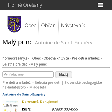
Horné Orešany
Obec
Občan
Návštevník
Malý princ
, Antoine de Saint-Exupéry
horneoresany.sk
›
Obec
›
Obecná knižnica
›
Pre deti a mládež
›
Beletria pre deti
›
Malý princ
hľadaj
Pre deti a mládež
››
Beletria pre deti
|
Slovenské pedagogické
nakladateľstvo - Mladé letá
Antoine de Saint-Exupéry
Darované. Ďakujeme!
ISBN:
9788010034666