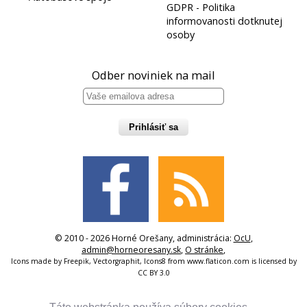
GDPR - Politika
informovanosti dotknutej
osoby
Odber noviniek na mail
Prihlásiť sa
© 2010 - 2026 Horné Orešany, administrácia:
OcU
,
admin@horneoresany.sk
,
O stránke
,
Icons made by
Freepik
,
Vectorgraphit
,
Icons8
from
www.flaticon.com
is licensed by
CC BY 3.0