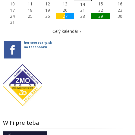
10
11
12
13
15
16
14
17
18
19
20
21
22
23
24
25
26
27
28
29
30
31
Celý kalendár ›
horneoresany.sk
na facebooku
WiFi pre teba