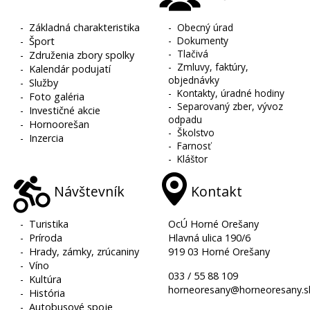
-
Základná charakteristika
-
Obecný úrad
-
Dokumenty
-
Šport
-
Tlačivá
-
Združenia zbory spolky
-
Zmluvy, faktúry,
-
Kalendár podujatí
objednávky
-
Služby
-
Kontakty, úradné hodiny
-
Foto galéria
-
Separovaný zber, vývoz
-
Investičné akcie
odpadu
-
Hornoorešan
-
Školstvo
-
Inzercia
-
Farnosť
-
Kláštor
Návštevník
Kontakt
-
Turistika
OcÚ Horné Orešany
-
Príroda
Hlavná ulica 190/6
-
Hrady, zámky, zrúcaniny
919 03 Horné Orešany
-
Víno
033 / 55 88 109
-
Kultúra
horneoresany@horneoresany.s
-
História
-
Autobusové spoje