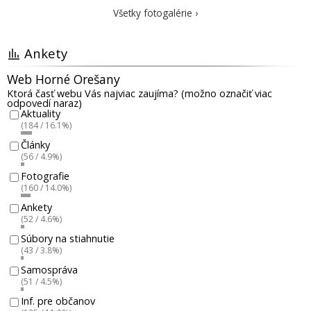
Všetky fotogalérie ›
Ankety
Web Horné Orešany
Ktorá časť webu Vás najviac zaujíma? (možno označiť viac
odpovedí naraz)
Aktuality
(184 / 16.1%)
Články
(56 / 4.9%)
Fotografie
(160 / 14.0%)
Ankety
(52 / 4.6%)
Súbory na stiahnutie
(43 / 3.8%)
Samospráva
(51 / 4.5%)
Inf. pre občanov