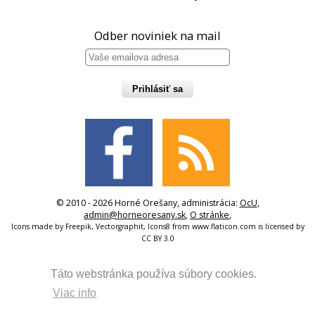
Odber noviniek na mail
Prihlásiť sa
© 2010 - 2026 Horné Orešany, administrácia:
OcU
,
admin@horneoresany.sk
,
O stránke
,
Icons made by
Freepik
,
Vectorgraphit
,
Icons8
from
www.flaticon.com
is licensed by
CC BY 3.0
Táto webstránka používa súbory cookies.
Viac info