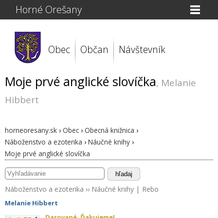
Horné Orešany
Obec
Občan
Návštevník
Moje prvé anglické slovíčka
, Melanie
Hibbert
horneoresany.sk
›
Obec
›
Obecná knižnica
›
Náboženstvo a ezoterika
›
Náučné knihy
›
Moje prvé anglické slovíčka
hľadaj
Náboženstvo a ezoterika
››
Náučné knihy
|
Rebo
Melanie Hibbert
Darované. Ďakujeme!