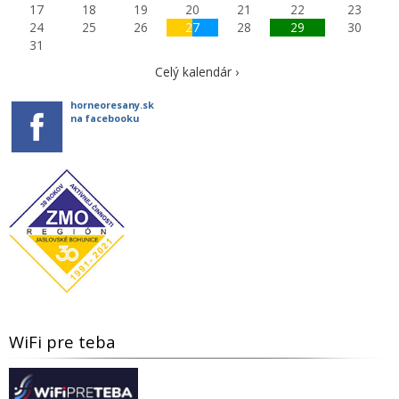
17
18
19
20
21
22
23
24
25
26
27
28
29
30
31
Celý kalendár ›
horneoresany.sk
na facebooku
WiFi pre teba