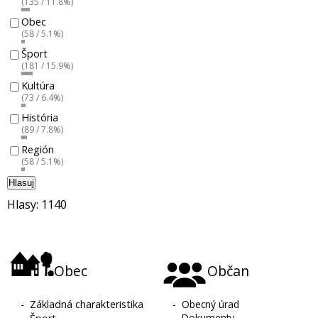
(135 / 11.8%)
Obec
(58 / 5.1%)
Šport
(181 / 15.9%)
Kultúra
(73 / 6.4%)
História
(89 / 7.8%)
Región
(58 / 5.1%)
Hlasuj
Hlasy: 1140
Obec
Občan
-
Základná charakteristika
-
Obecný úrad
-
Dokumenty