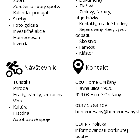
-
Šport
-
Tlačivá
-
Združenia zbory spolky
-
Zmluvy, faktúry,
-
Kalendár podujatí
objednávky
-
Služby
-
Kontakty, úradné hodiny
-
Foto galéria
-
Separovaný zber, vývoz
-
Investičné akcie
odpadu
-
Hornoorešan
-
Školstvo
-
Inzercia
-
Farnosť
-
Kláštor
Návštevník
Kontakt
-
Turistika
OcÚ Horné Orešany
-
Príroda
Hlavná ulica 190/6
-
Hrady, zámky, zrúcaniny
919 03 Horné Orešany
-
Víno
033 / 55 88 109
-
Kultúra
horneoresany@horneoresany.s
-
História
-
Autobusové spoje
GDPR - Politika
informovanosti dotknutej
osoby