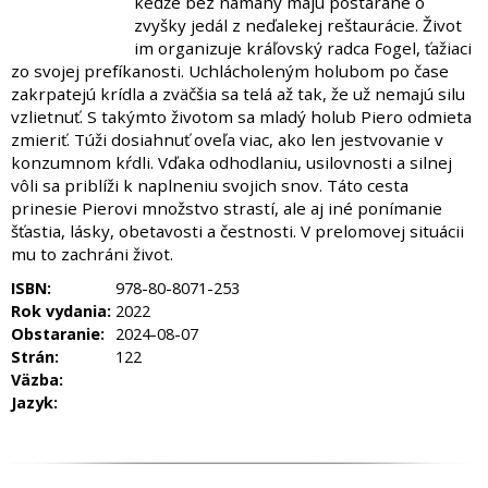
keďže bez námahy majú postarané o
zvyšky jedál z neďalekej reštaurácie. Život
im organizuje kráľovský radca Fogel, ťažiaci
zo svojej prefíkanosti. Uchlácholeným holubom po čase
zakrpatejú krídla a zväčšia sa telá až tak, že už nemajú silu
vzlietnuť. S takýmto životom sa mladý holub Piero odmieta
zmieriť. Túži dosiahnuť oveľa viac, ako len jestvovanie v
konzumnom kŕdli. Vďaka odhodlaniu, usilovnosti a silnej
vôli sa priblíži k naplneniu svojich snov. Táto cesta
prinesie Pierovi množstvo strastí, ale aj iné ponímanie
šťastia, lásky, obetavosti a čestnosti. V prelomovej situácii
mu to zachráni život.
ISBN:
978-80-8071-253
Rok vydania:
2022
Obstaranie:
2024-08-07
Strán:
122
Väzba:
Jazyk: