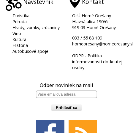
Návštevník
Kontakt
-
Turistika
OcÚ Horné Orešany
-
Príroda
Hlavná ulica 190/6
-
Hrady, zámky, zrúcaniny
919 03 Horné Orešany
-
Víno
033 / 55 88 109
-
Kultúra
horneoresany@horneoresany.s
-
História
-
Autobusové spoje
GDPR - Politika
informovanosti dotknutej
osoby
Odber noviniek na mail
Prihlásiť sa