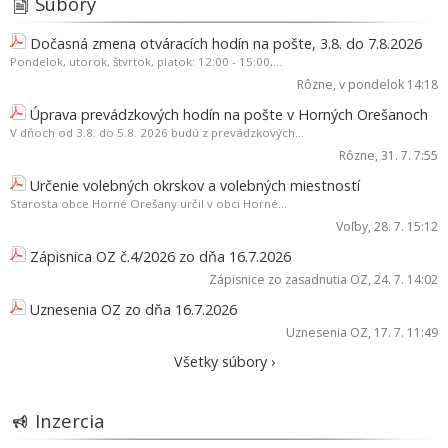
Súbory
Dočasná zmena otváracích hodín na pošte, 3.8. do 7.8.2026
Pondelok, utorok, štvrtok, piatok: 12:00 - 15:00,...
Rôzne
, v pondelok 14:18
Úprava prevádzkových hodín na pošte v Horných Orešanoch
V dňoch od 3.8. do 5.8. 2026 budú z prevádzkových...
Rôzne
, 31. 7. 7:55
Určenie volebných okrskov a volebných miestností
Starosta obce Horné Orešany určil v obci Horné...
Voľby
, 28. 7. 15:12
Zápisnica OZ č.4/2026 zo dňa 16.7.2026
Zápisnice zo zasadnutia OZ
, 24. 7. 14:02
Uznesenia OZ zo dňa 16.7.2026
Uznesenia OZ
, 17. 7. 11:49
Všetky súbory ›
Inzercia