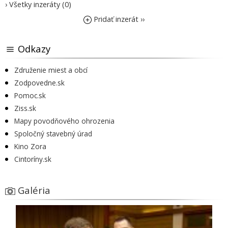
› Všetky inzeráty (0)
Pridať inzerát ››
Odkazy
Združenie miest a obcí
Zodpovedne.sk
Pomoc.sk
Ziss.sk
Mapy povodňového ohrozenia
Spoločný stavebný úrad
Kino Zora
Cintoríny.sk
Galéria