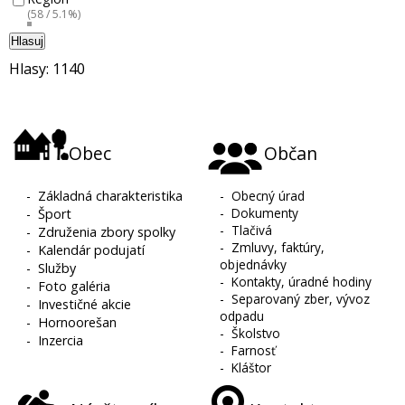
(58 / 5.1%)
Hlasuj
Hlasy: 1140
Obec
Občan
-
Základná charakteristika
-
Obecný úrad
-
Dokumenty
-
Šport
-
Tlačivá
-
Združenia zbory spolky
-
Zmluvy, faktúry,
-
Kalendár podujatí
objednávky
-
Služby
-
Kontakty, úradné hodiny
-
Foto galéria
-
Separovaný zber, vývoz
-
Investičné akcie
odpadu
-
Hornoorešan
-
Školstvo
-
Inzercia
-
Farnosť
-
Kláštor