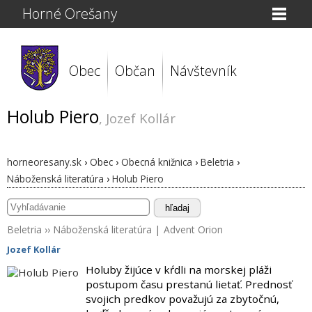
Horné Orešany
Obec
Občan
Návštevník
Holub Piero
, Jozef Kollár
horneoresany.sk
›
Obec
›
Obecná knižnica
›
Beletria
›
Náboženská literatúra
›
Holub Piero
hľadaj
Beletria
››
Náboženská literatúra
|
Advent Orion
Jozef Kollár
Holuby žijúce v kŕdli na morskej pláži
postupom času prestanú lietať. Prednosť
svojich predkov považujú za zbytočnú,