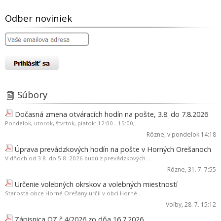
Odber noviniek
Súbory
Dočasná zmena otváracích hodín na pošte, 3.8. do 7.8.2026
Pondelok, utorok, štvrtok, piatok: 12:00 - 15:00,...
Rôzne
, v pondelok 14:18
Úprava prevádzkových hodín na pošte v Horných Orešanoch
V dňoch od 3.8. do 5.8. 2026 budú z prevádzkových...
Rôzne
, 31. 7. 7:55
Určenie volebných okrskov a volebných miestností
Starosta obce Horné Orešany určil v obci Horné...
Voľby
, 28. 7. 15:12
Zápisnica OZ č.4/2026 zo dňa 16.7.2026