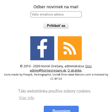
Odber noviniek na mail
Prihlásiť sa
© 2010 - 2026 Horné Orešany, administrácia:
OcU
,
admin@horneoresany.sk
,
O stránke
,
Icons made by
Freepik
,
Vectorgraphit
,
Icons8
from
www.flaticon.com
is licensed by
CC BY 3.0
Táto webstránka používa súbory cookies.
Viac info
Rozumiem