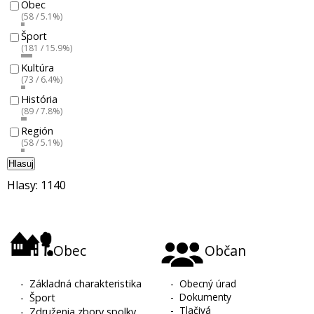
Obec
(58 / 5.1%)
Šport
(181 / 15.9%)
Kultúra
(73 / 6.4%)
História
(89 / 7.8%)
Región
(58 / 5.1%)
Hlasuj
Hlasy: 1140
Obec
Občan
-
Základná charakteristika
-
Obecný úrad
-
Dokumenty
-
Šport
-
Tlačivá
-
Združenia zbory spolky