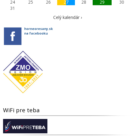
24
25
26
27
28
29
30
31
Celý kalendár ›
horneoresany.sk
na facebooku
WiFi pre teba