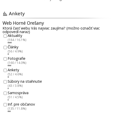
Ankety
Web Horné Orešany
Ktorá časť webu Vás najviac zaujíma? (možno označiť viac
odpovedí naraz)
Aktuality
(184 / 16.1%)
Články
(56 / 4.9%)
Fotografie
(160 / 14.0%)
Ankety
(52 / 4.6%)
Súbory na stiahnutie
(43 / 3.8%)
Samospráva
(51 / 4.5%)
Inf. pre občanov
(135 / 11.8%)