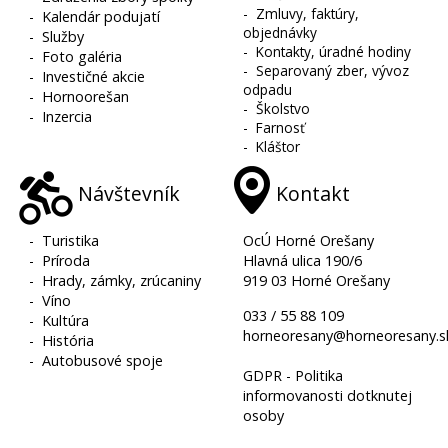
-
Zmluvy, faktúry,
-
Kalendár podujatí
objednávky
-
Služby
-
Kontakty, úradné hodiny
-
Foto galéria
-
Separovaný zber, vývoz
-
Investičné akcie
odpadu
-
Hornoorešan
-
Školstvo
-
Inzercia
-
Farnosť
-
Kláštor
Návštevník
Kontakt
-
Turistika
OcÚ Horné Orešany
-
Príroda
Hlavná ulica 190/6
-
Hrady, zámky, zrúcaniny
919 03 Horné Orešany
-
Víno
033 / 55 88 109
-
Kultúra
horneoresany@horneoresany.s
-
História
-
Autobusové spoje
GDPR - Politika
informovanosti dotknutej
osoby