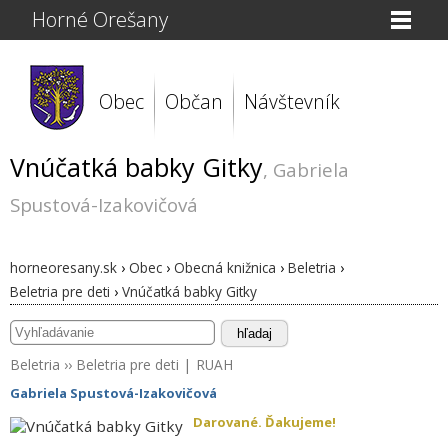
Horné Orešany
Obec
Občan
Návštevník
Vnúčatká babky Gitky
, Gabriela
Spustová-Izakovičová
horneoresany.sk
›
Obec
›
Obecná knižnica
›
Beletria
›
Beletria pre deti
›
Vnúčatká babky Gitky
hľadaj
Beletria
››
Beletria pre deti
|
RUAH
Gabriela Spustová-Izakovičová
Darované. Ďakujeme!